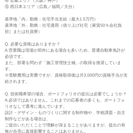
④ 近畿エリア（大阪／神戸）

⑤ 西日本エリア（広島／福岡／大分）

基準地「内」勤務：住宅手当支給（最大1.5万円）

基準地「外」勤務：社宅適用（借り上げ社宅［家賃50％会社負
担］または社員寮）

Q. 必要な資格はありますか？

A.営業職は現場が郊外にある場合も多いため、普通自動車免許が
必須です。

また、部署を問わず「施工管理技士補」の取得を推奨していま
す。

※受験費用は実費ですが、資格取得後は月3,000円の資格手当が支
給されます。

Q. 技術職希望の場合、ポートフォリオの提出は必要でしょうか？

A.必須ではありません。これまでの応募者の多くも、ポートフォ
リオなしで選考に進んでいます。

設計・デザイン・ものづくりに関する制作物や、学校課題・自主
制作などがある場合は、

ご提出いただくことで理解が深まることがありますが、提出の有
無が合否に直接影響することはありません。
