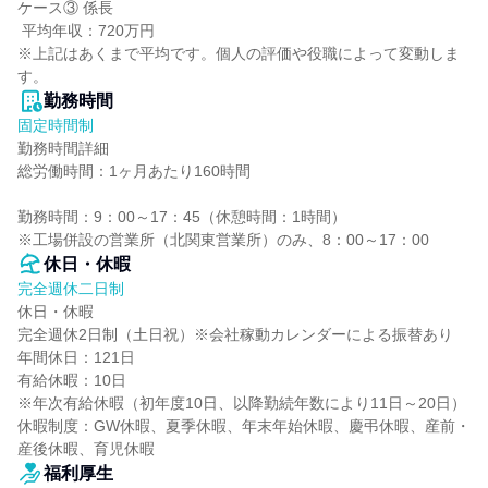
ケース③ 係長

 平均年収：720万円

※上記はあくまで平均です。個人の評価や役職によって変動しま
す。
勤務時間
固定時間制
勤務時間詳細

総労働時間：1ヶ月あたり160時間

勤務時間：9：00～17：45（休憩時間：1時間）

※工場併設の営業所（北関東営業所）のみ、8：00～17：00
休日・休暇
完全週休二日制
休日・休暇

完全週休2日制（土日祝）※会社稼動カレンダーによる振替あり

年間休日：121日

有給休暇：10日

※年次有給休暇（初年度10日、以降勤続年数により11日～20日）

休暇制度：GW休暇、夏季休暇、年末年始休暇、慶弔休暇、産前・
産後休暇、育児休暇
福利厚生