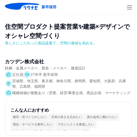
新卒採用
住空間プロダクト提案営業✨建築×デザインで
オシャレ空間づくり
美しさにこだわった製品提案で、空間の価値を高める。
カツデン株式会社
鉄鋼・金属メーカー、製造・メーカー、建築設計
正社員
27年卒 新卒採用
宮城県、埼玉県、東京都、神奈川県、静岡県、愛知県、大阪府、兵庫
県、広島県、福岡県
職種候補が複数あり（営業、経営/事業企画、商品企画、マーケティング・
こんな人におすすめ
都市・街づくりがしたい
日本の良さを広めたい
美の追求に携わりたい
商品・サービスを製作したい
プロジェクトを推進したい
情熱を持って仕事に取り組む
常に新しいものに挑戦