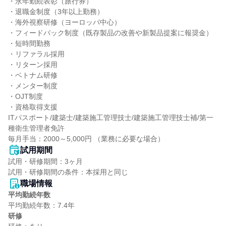
・永年勤続表彰（旅行券）

・退職金制度（3年以上勤務）

・海外視察研修（ヨーロッパ中心）

・フィードバック制度（既存製品の改善や新製品提案に報奨金）

・短時間勤務

・リファラル採用

・リターン採用

・ベトナム研修

・メンター制度

・OJT制度

・資格取得支援

ITパスポート/建築士/建築施工管理技士/建築施工管理技士補/第一
種衛生管理者免許

毎月手当：2000～5,000円 （業務に必要な場合）
試用期間
試用・研修期間：3ヶ月

職場情報
平均勤続年数
研修