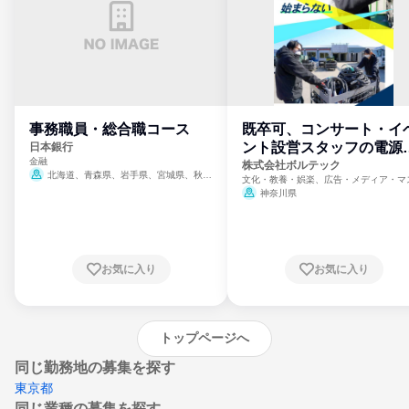
事務職員・総合職コース
既卒可、コンサート・イ
ント設営スタッフの電源
日本銀行
金融
門
株式会社ボルテック
北海道、青森県、岩手県、宮城県、秋田
文化・教養・娯楽、広告・メディア・マ
県、山形県、福島県、茨城県、群馬県、埼玉
ミ、電力・ガス・水道・エネルギー
神奈川県
県、東京都、神奈川県、新潟県、富山県、石
川県、福井県、山梨県、長野県、静岡県、愛
知県、京都府、大阪府、兵庫県、鳥取県、島
根県、岡山県、広島県、山口県、徳島県、香
川県、愛媛県、高知県、福岡県、佐賀県、長
お気に入り
お気に入り
崎県、熊本県、大分県、宮崎県、鹿児島県、
沖縄県
トップページへ
同じ勤務地の募集を探す
東京都
同じ業種の募集を探す