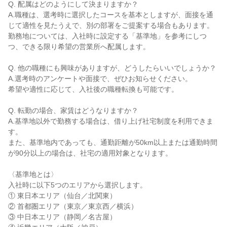
Q. 配属はどのようにして決まりますか？

A.職種は、選考時に選択したコースを基本としますが、面接を通
じて適性を見たうえで、別の部署をご提案する場合もあります。

勤務地については、入社時に設定する「基準地」を参考にしつ
つ、できる限り希望の営業所へ配属します。

Q. 他の職種にも興味がありますが、どうしたらいいでしょうか？

A.選考時のアンケートや面接で、ぜひお知らせください。

希望や適性に応じて、入社後の職種転換も可能です。

Q. 転勤の場合、家賃はどうなりますか？

A.基準地以外で勤務する場合は、借り上げ社宅制度を利用できま
す。

また、基準地内であっても、通勤距離が50km以上または通勤時間
が90分以上の場合は、社宅の適用対象となります。

〈基準地とは〉

入社時に以下5つのエリアから選択します。

① 東日本エリア（仙台／北関東）

② 首都圏エリア（東京／東京西／横浜）

③ 中日本エリア（静岡／名古屋）
