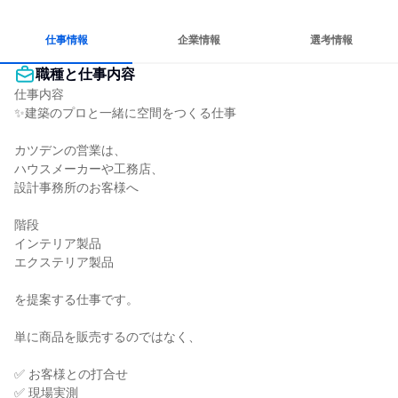
長く同じ会社に居続けられる
一つの専門分野を極める
若手が裁量を持てる環境
仕事情報
企業情報
選考情報
職種と仕事内容
仕事内容

✨️建築のプロと一緒に空間をつくる仕事

カツデンの営業は、

ハウスメーカーや工務店、

設計事務所のお客様へ

階段

インテリア製品

エクステリア製品

を提案する仕事です。

単に商品を販売するのではなく、

✅ お客様との打合せ

✅ 現場実測
