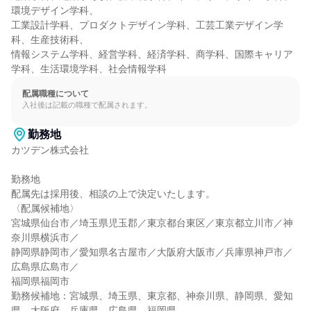
環境デザイン学科、

工業設計学科、プロダクトデザイン学科、工芸工業デザイン学
科、生産技術科、

情報システム学科、経営学科、経済学科、商学科、国際キャリア
学科、生活環境学科、社会情報学科
配属職種について
入社後は記載の職種で配属されます。
勤務地
カツデン株式会社

勤務地

配属先は採用後、相談の上で決定いたします。

〈配属候補地〉

宮城県仙台市／埼玉県児玉郡／東京都台東区／東京都立川市／神
奈川県横浜市／

静岡県静岡市／愛知県名古屋市／大阪府大阪市／兵庫県神戸市／
広島県広島市／

福岡県福岡市

勤務候補地：宮城県、埼玉県、東京都、神奈川県、静岡県、愛知
県、大阪府、兵庫県、広島県、福岡県