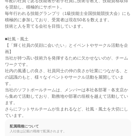
年配の社員である技能者が若手社員に技術を教え、技能資格取得
を奨励し、積極的にサポート。

毎年行われる技能グランプリ（1級技能士全国技能競技大会）にも
積極的に参加しており、受賞者は現在50名を数えます。

技術と人を育てる会社を目指しています。

■社風・風土

【「輝く社員の笑顔に会いたい」とイベントやサークル活動を企
画】

当社が持つ高い技術力を発揮するために欠かせないのが、チーム
ワークです。

社内の風通しの良さ、社員同士の仲の良さが社業につながる、と
の認識のもと、様々なイベントやサークル活動を展開していま
す。

当社のソフトボールチームは、メンバーは本社各部署・各支店か
ら集めて活動しており、勤務地や部署の垣根を越えて活動してい
ます。

さらにフットサルチームが生まれるなど、社風・風土を大切にし
ています。
配属職種について
入社後は記載の職種で配属されます。