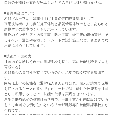
自分の手掛けた案件が完工したときの喜びは計り知れません。

■岩野商会について

岩野グループは、建築仕上げ工事の専門技能集団として、

直用技能者による責任施工体制と品質管理体制のもと、あらゆる
建物空間の環境づくりをサポートしています。

建物のインテリア・内装工事、防水工事、竣工後の建物管理、そ
しイベント運営や各種テントシートの設計施工など、さまざまな
用途にお応えしています。

■技術力・開発力

【国内では珍しく自社に訓練学校を持ち、高い技能を誇るプロを
育成する】

岩野商会の専門性を支えているのが、現場で働く技能者集団で
す。

内装仕上げの技能者は通常職人さんと呼ばれ、個人が請負で現場
を任されるケースが多いですが、当社では、優れた技能者を社員
として雇用することで、技能の伝承を実現させています。

厚生労働省認定の職業訓練学校で、一般企業が社内に設けている
ものは全国でも例がないという「岩野建設専門技能訓練学校」が
それです。
