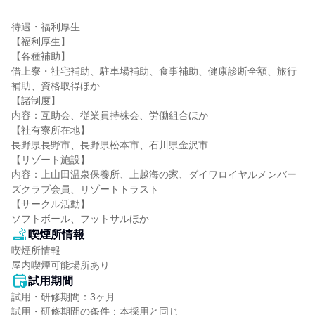
待遇・福利厚生

【福利厚生】

【各種補助】

借上寮・社宅補助、駐車場補助、食事補助、健康診断全額、旅行
補助、資格取得ほか

【諸制度】

内容：互助会、従業員持株会、労働組合ほか

【社有寮所在地】

長野県長野市、長野県松本市、石川県金沢市

【リゾート施設】

内容：上山田温泉保養所、上越海の家、ダイワロイヤルメンバー
ズクラブ会員、リゾートトラスト

【サークル活動】

ソフトボール、フットサルほか
喫煙所情報
喫煙所情報

屋内喫煙可能場所あり
試用期間
試用・研修期間：3ヶ月
