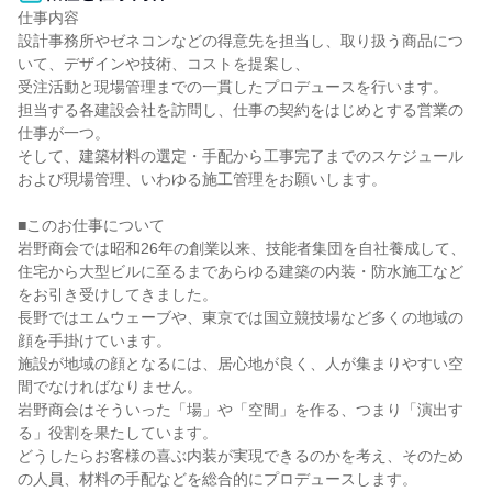
仕事内容

設計事務所やゼネコンなどの得意先を担当し、取り扱う商品につ
いて、デザインや技術、コストを提案し、

受注活動と現場管理までの一貫したプロデュースを行います。

担当する各建設会社を訪問し、仕事の契約をはじめとする営業の
仕事が一つ。

そして、建築材料の選定・手配から工事完了までのスケジュール
および現場管理、いわゆる施工管理をお願いします。

■このお仕事について

岩野商会では昭和26年の創業以来、技能者集団を自社養成して、
住宅から大型ビルに至るまであらゆる建築の内装・防水施工など
をお引き受けしてきました。

長野ではエムウェーブや、東京では国立競技場など多くの地域の
顔を手掛けています。

施設が地域の顔となるには、居心地が良く、人が集まりやすい空
間でなければなりません。

岩野商会はそういった「場」や「空間」を作る、つまり「演出す
る」役割を果たしています。

どうしたらお客様の喜ぶ内装が実現できるのかを考え、そのため
の人員、材料の手配などを総合的にプロデュースします。
