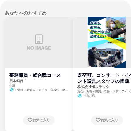
あなたへのおすすめ
事務職員・総合職コース
既卒可、コンサート・イ
ント設営スタッフの電源
日本銀行
金融
門
株式会社ボルテック
北海道、青森県、岩手県、宮城県、秋田
文化・教養・娯楽、広告・メディア・マ
県、山形県、福島県、茨城県、群馬県、埼玉
ミ、電力・ガス・水道・エネルギー
神奈川県
県、東京都、神奈川県、新潟県、富山県、石
川県、福井県、山梨県、長野県、静岡県、愛
知県、京都府、大阪府、兵庫県、鳥取県、島
根県、岡山県、広島県、山口県、徳島県、香
川県、愛媛県、高知県、福岡県、佐賀県、長
お気に入り
お気に入り
崎県、熊本県、大分県、宮崎県、鹿児島県、
沖縄県