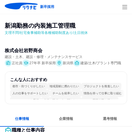
新卒採用
新潟勤務の内装施工管理職
文理不問/社宅食事補助等各種補助制度あり/土日祝休
株式会社岩野商会
建設・土木、建設・修理・メンテナンスサービス
正社員
27年卒 新卒採用
新潟県
建築/土木/プラント専門職
こんな人におすすめ
都市・街づくりがしたい
地域貢献に携わりたい
プロジェクトを推進したい
人の仕事をサポートしたい
チームを統率したい
情熱を持って仕事に取り組む
チームワークを重視
多様な職種の人と関われる
一つの専門分野を極める
人とたくさん会話する
仕事情報
企業情報
選考情報
職種と仕事内容