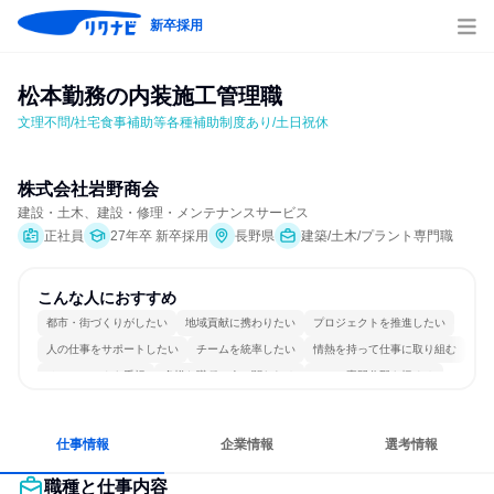
新卒採用
松本勤務の内装施工管理職
文理不問/社宅食事補助等各種補助制度あり/土日祝休
株式会社岩野商会
建設・土木、建設・修理・メンテナンスサービス
正社員
27年卒 新卒採用
長野県
建築/土木/プラント専門職
こんな人におすすめ
都市・街づくりがしたい
地域貢献に携わりたい
プロジェクトを推進したい
人の仕事をサポートしたい
チームを統率したい
情熱を持って仕事に取り組む
チームワークを重視
多様な職種の人と関われる
一つの専門分野を極める
人とたくさん会話する
仕事情報
企業情報
選考情報
職種と仕事内容