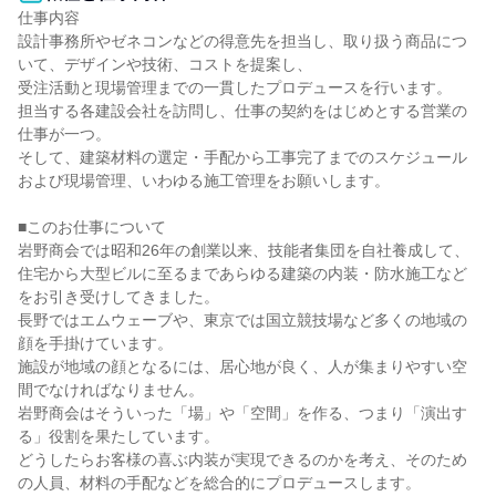
仕事内容

設計事務所やゼネコンなどの得意先を担当し、取り扱う商品につ
いて、デザインや技術、コストを提案し、

受注活動と現場管理までの一貫したプロデュースを行います。

担当する各建設会社を訪問し、仕事の契約をはじめとする営業の
仕事が一つ。

そして、建築材料の選定・手配から工事完了までのスケジュール
および現場管理、いわゆる施工管理をお願いします。

■このお仕事について

岩野商会では昭和26年の創業以来、技能者集団を自社養成して、
住宅から大型ビルに至るまであらゆる建築の内装・防水施工など
をお引き受けしてきました。

長野ではエムウェーブや、東京では国立競技場など多くの地域の
顔を手掛けています。

施設が地域の顔となるには、居心地が良く、人が集まりやすい空
間でなければなりません。

岩野商会はそういった「場」や「空間」を作る、つまり「演出す
る」役割を果たしています。

どうしたらお客様の喜ぶ内装が実現できるのかを考え、そのため
の人員、材料の手配などを総合的にプロデュースします。
