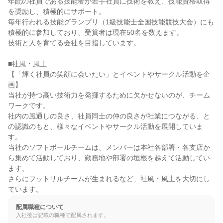
年配の社員である技能者が若手社員に技術を教え、技能資格取得
を奨励し、積極的にサポート。

毎年行われる技能グランプリ（1級技能士全国技能競技大会）にも
積極的に参加しており、受賞者は現在50名を数えます。

技術と人を育てる会社を目指しています。

■社風・風土

【「輝く社員の笑顔に会いたい」とイベントやサークル活動を企
画】

当社が持つ高い技術力を発揮するために欠かせないのが、チーム
ワークです。

社内の風通しの良さ、社員同士の仲の良さが社業につながる、と
の認識のもと、様々なイベントやサークル活動を展開していま
す。

当社のソフトボールチームは、メンバーは本社各部署・各支店か
ら集めて活動しており、勤務地や部署の垣根を越えて活動してい
ます。

さらにフットサルチームが生まれるなど、社風・風土を大切にし
ています。
配属職種について
入社後は記載の職種で配属されます。