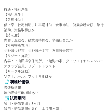
待遇・福利厚生

【福利厚生】

【各種補助】

借上寮・社宅補助、駐車場補助、食事補助、健康診断全額、旅行
補助、資格取得ほか

【諸制度】

内容：互助会、従業員持株会、労働組合ほか

【社有寮所在地】

長野県長野市、長野県松本市、石川県金沢市

【リゾート施設】

内容：上山田温泉保養所、上越海の家、ダイワロイヤルメンバー
ズクラブ会員、リゾートトラスト

【サークル活動】

ソフトボール、フットサルほか
喫煙所情報
喫煙所情報

屋内喫煙可能場所あり
試用期間
試用・研修期間：3ヶ月
