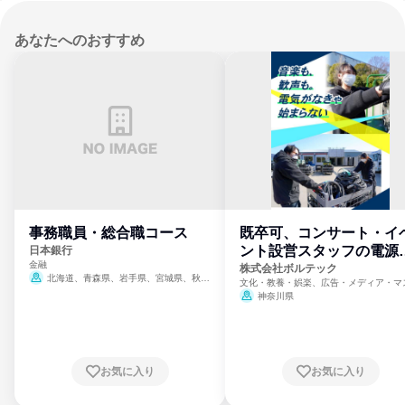
あなたへのおすすめ
事務職員・総合職コース
既卒可、コンサート・イ
ント設営スタッフの電源
日本銀行
金融
門
株式会社ボルテック
北海道、青森県、岩手県、宮城県、秋田
文化・教養・娯楽、広告・メディア・マ
県、山形県、福島県、茨城県、群馬県、埼玉
ミ、電力・ガス・水道・エネルギー
神奈川県
県、東京都、神奈川県、新潟県、富山県、石
川県、福井県、山梨県、長野県、静岡県、愛
知県、京都府、大阪府、兵庫県、鳥取県、島
根県、岡山県、広島県、山口県、徳島県、香
川県、愛媛県、高知県、福岡県、佐賀県、長
お気に入り
お気に入り
崎県、熊本県、大分県、宮崎県、鹿児島県、
沖縄県