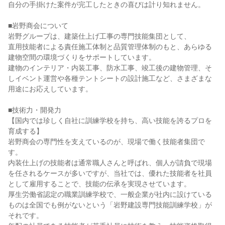
自分の手掛けた案件が完工したときの喜びは計り知れません。

■岩野商会について

岩野グループは、建築仕上げ工事の専門技能集団として、

直用技能者による責任施工体制と品質管理体制のもと、あらゆる
建物空間の環境づくりをサポートしています。

建物のインテリア・内装工事、防水工事、竣工後の建物管理、そ
しイベント運営や各種テントシートの設計施工など、さまざまな
用途にお応えしています。

■技術力・開発力

【国内では珍しく自社に訓練学校を持ち、高い技能を誇るプロを
育成する】

岩野商会の専門性を支えているのが、現場で働く技能者集団で
す。

内装仕上げの技能者は通常職人さんと呼ばれ、個人が請負で現場
を任されるケースが多いですが、当社では、優れた技能者を社員
として雇用することで、技能の伝承を実現させています。

厚生労働省認定の職業訓練学校で、一般企業が社内に設けている
ものは全国でも例がないという「岩野建設専門技能訓練学校」が
それです。
