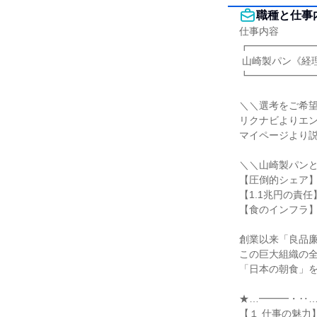
職種と仕事
仕事内容

┏━━━━━━━
 山崎製パン《経理職》 新卒採用

┗━━━━━━━
＼＼選考をご希望
リクナビよりエン
マイページより説
＼＼山崎製パンと
【圧倒的シェア】
【1.1兆円の責
【食のインフラ】
創業以来「良品廉
この巨大組織の全
「日本の朝食」を
★…━━━・‥…
【１ 仕事の魅力】