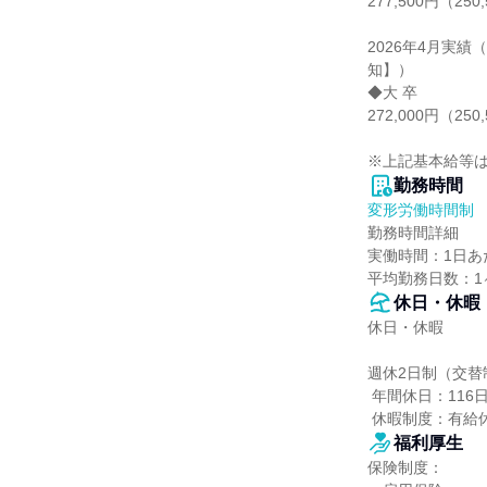
277,500円（250
2026年4月実
知】）

◆大 卒

272,000円（250
※上記基本給等
勤務時間
変形労働時間制
勤務時間詳細

実働時間：1日あた
平均勤務日数：1ヶ
休日・休暇
休日・休暇

週休2日制（交替制
 年間休日：116日

 休暇制度：有
福利厚生
保険制度：
