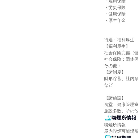
・雇用保険

・労災保険

・健康保険

・厚生年金

待遇・福利厚生

【福利厚生】

社会保険完備（健
社会保険：団体保
その他：

【諸制度】

財形貯蓄、社内
など

【諸施設】

食堂、健康管理
施設多数、その
喫煙所情報
喫煙所情報

屋内喫煙可能場