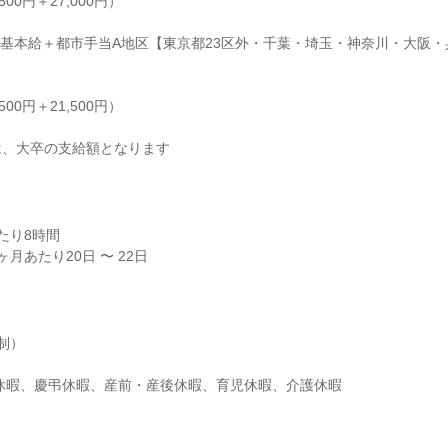
,500円＋27,000円）

績（基本給＋都市手当A地区【東京都23区外・千葉・埼玉・神奈川・大阪
,500円＋21,500円）

は、大卒の支給額となります
り8時間

月あたり20日 〜 22日
）

給休暇、慶弔休暇、産前・産後休暇、育児休暇、介護休暇