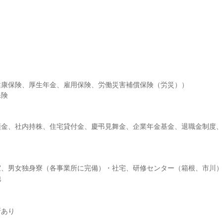
康保険、厚生年金、雇用保険、労働災害補償保険（労災））

険

預金、社内持株、住宅貸付金、慶弔見舞金、企業年金基金、退職金制度
室、男女独身寮（各事業所に完備）・社宅、研修センター（箱根、市川
他
所あり