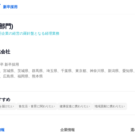
新卒採用
部門)
円企業の経営の羅針盤となる経理業務
式会社
年卒 新卒採用
、宮城県、茨城県、群馬県、埼玉県、千葉県、東京都、神奈川県、新潟県、愛知県
、広島県、福岡県、熊本県
すすめ
を届けたい
食生活・食育に関わりたい
健康促進に携わりたい
地域貢献に携わりたい
情報
企業情報
選