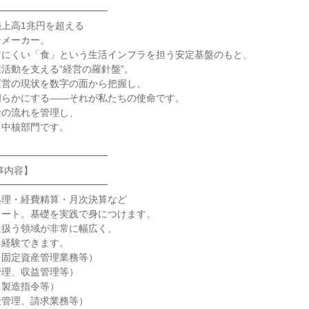
━━━━━━━━━━━

上高1兆円を超える

メーカー。

にくい「食」という生活インフラを担う安定基盤のもと、

活動を支える“経営の羅針盤”。

営の現状を数字の面から把握し、

らかにする――それが私たちの使命です。

の流れを管理し、

中核部門です。

━━━━━━━━━━━

内容】

━━━━━━━━━━━

理・経費精算・月次決算など

ート。基礎を実践で身につけます。

扱う領域が非常に幅広く、

経験できます。

固定資産管理業務等）

理、収益管理等）

製造指令等）

管理、請求業務等）
