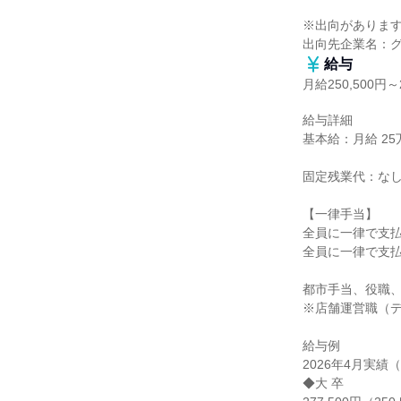
※出向があります
出向先企業名：
給与
月給250,500円～2
給与詳細

基本給：月給 25万5
固定残業代：なし
【一律手当】

全員に一律で支払
全員に一律で支払
都市手当、役職、
※店舗運営職（デ
給与例

2026年4月実績
◆大 卒
