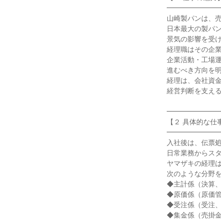
━━━━━━━━
山崎製パンは、売
日本最大の製パン
景気の影響を受け
経理職はその企業
企業活動・工場運
進むべき方向を明
経理は、会社資金
経営判断を支える
━━━━━━━━
【２ 具体的な仕事
━━━━━━━━
入社後は、伝票処
日常業務からスタ
ヤマザキの経理は
次のような分野を
◆主計係（決算、
◆原価係（原価管
◆受注係（受注、
◆集金係（売掛金