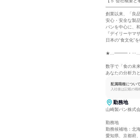
【５ 会社概要と
━━━━━━━━
創業以来、「良品
安心・安全な製品
パンを中心に、和
『デイリーヤマザ
日本の“食文化”
★…━━━・‥…
数字で「食の未来
あなたの分析力
配属職種につい
入社後は記載の職
勤務地
山崎製パン株式会
勤務地

勤務候補地：北
愛知県、京都府、