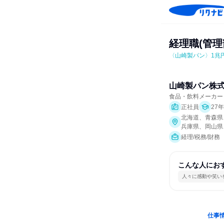
経理職(管理
〈山崎製パン〉1兆
山崎製パン株
食品・飲料メーカー
正社員
27
北海道、青森県
兵庫県、岡山県
経理/税務/財務
こんな人にお
人々に感動や笑い
仕事