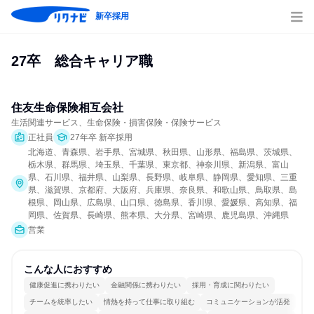
新卒採用
27卒　総合キャリア職
住友生命保険相互会社
生活関連サービス、生命保険・損害保険・保険サービス
正社員
27年卒 新卒採用
北海道、青森県、岩手県、宮城県、秋田県、山形県、福島県、茨城県、
栃木県、群馬県、埼玉県、千葉県、東京都、神奈川県、新潟県、富山
県、石川県、福井県、山梨県、長野県、岐阜県、静岡県、愛知県、三重
県、滋賀県、京都府、大阪府、兵庫県、奈良県、和歌山県、鳥取県、島
根県、岡山県、広島県、山口県、徳島県、香川県、愛媛県、高知県、福
岡県、佐賀県、長崎県、熊本県、大分県、宮崎県、鹿児島県、沖縄県
営業
こんな人におすすめ
健康促進に携わりたい
金融関係に携わりたい
採用・育成に関わりたい
チームを統率したい
情熱を持って仕事に取り組む
コミュニケーションが活発