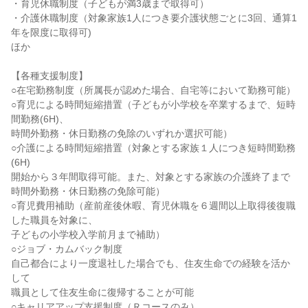
・育児休職制度（子どもが満3歳まで取得可）

・介護休職制度（対象家族1人につき要介護状態ごとに3回、通算1
年を限度に取得可)

ほか

【各種支援制度】

○在宅勤務制度（所属長が認めた場合、自宅等において勤務可能）

○育児による時間短縮措置（子どもが小学校を卒業するまで、短時
間勤務(6H)、

時間外勤務・休日勤務の免除のいずれか選択可能）

○介護による時間短縮措置（対象とする家族１人につき短時間勤務
(6H)

開始から３年間取得可能。また、対象とする家族の介護終了まで

時間外勤務・休日勤務の免除可能）

○育児費用補助（産前産後休暇、育児休職を６週間以上取得後復職
した職員を対象に、

子どもの小学校入学前月まで補助）

○ジョブ・カムバック制度

自己都合により一度退社した場合でも、住友生命での経験を活か
して

職員として住友生命に復帰することが可能

○キャリアアップ支援制度（Ｒコースのみ）
