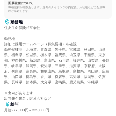
配属職種について
職種候補が複数あります。選考のタイミングや内定後、入社後などに配属職
種が確定します。
勤務地
住友生命保険相互会社

勤務地

詳細は採用ホームページ（募集要項）を確認

勤務候補地：北海道、青森県、岩手県、宮城県、秋田県、山形
県、福島県、茨城県、栃木県、群馬県、埼玉県、千葉県、東京
都、神奈川県、新潟県、富山県、石川県、福井県、山梨県、長野
県、岐阜県、静岡県、愛知県、三重県、滋賀県、京都府、大阪
府、兵庫県、奈良県、和歌山県、鳥取県、島根県、岡山県、広島
県、山口県、徳島県、香川県、愛媛県、高知県、福岡県、佐賀
県、長崎県、熊本県、大分県、宮崎県、鹿児島県、沖縄県

※出向があります

出向先企業名：関連会社など
給与
月給277,000円～335,000円