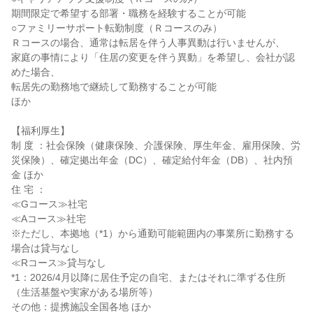
期間限定で希望する部署・職務を経験することが可能

○ファミリーサポート転勤制度（Ｒコースのみ）

Ｒコースの場合、通常は転居を伴う人事異動は行いませんが、

家庭の事情により「住居の変更を伴う異動」を希望し、会社が認
めた場合、

転居先の勤務地で継続して勤務することが可能

ほか

【福利厚生】

制 度 ：社会保険（健康保険、介護保険、厚生年金、雇用保険、労
災保険）、確定拠出年金（DC）、確定給付年金（DB）、社内預
金 ほか

住 宅 ：

≪Gコース≫社宅

≪Aコース≫社宅

※ただし、本拠地（*1）から通勤可能範囲内の事業所に勤務する
場合は貸与なし

≪Rコース≫貸与なし

*1：2026/4月以降に居住予定の自宅、またはそれに準ずる住所
（生活基盤や実家がある場所等）

その他：提携施設全国各地 ほか