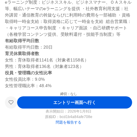
eラーニング制度：ビジネススキル、ビジネスマナー、ＯＡスキル
等、幅広いテーマのeラーニングを提供 ・社外教育利用支援：社
外講習・通信教育の斡旋ならびに利用時の費用を一部補助 ・資格
取得時一時金支給：取得資格に応じて一時金を支給  総合営業職： 
・キャリアコース申告制度 ・キャリア面談 ・自己研鑽サポート
有給取得平均日数
育児休業取得者数
女性：育休取得者1141名（対象者1158名）

役員・管理職の女性比率
女性役員比率：9.0%

締切：なし
エントリー画面へ行く
表示開始日：2026年1月8日
原稿ID：
bcd1b4a84afe708e
問題を報告する