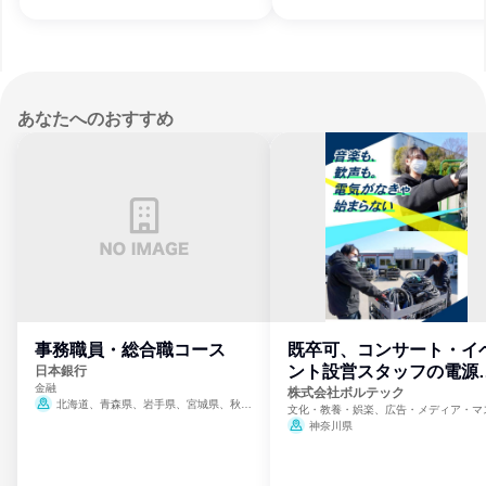
あなたへのおすすめ
事務職員・総合職コース
既卒可、コンサート・イ
ント設営スタッフの電源
日本銀行
金融
門
株式会社ボルテック
北海道、青森県、岩手県、宮城県、秋田
文化・教養・娯楽、広告・メディア・マ
県、山形県、福島県、茨城県、群馬県、埼玉
ミ、電力・ガス・水道・エネルギー
神奈川県
県、東京都、神奈川県、新潟県、富山県、石
川県、福井県、山梨県、長野県、静岡県、愛
知県、京都府、大阪府、兵庫県、鳥取県、島
根県、岡山県、広島県、山口県、徳島県、香