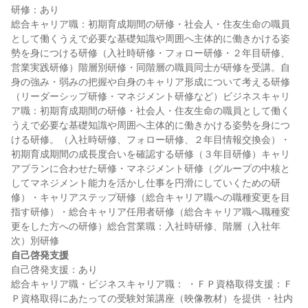
研修：あり

総合キャリア職：初期育成期間の研修・社会人・住友生命の職員
として働くうえで必要な基礎知識や周囲へ主体的に働きかける姿
勢を身につける研修（入社時研修・フォロー研修・２年目研修、
営業実践研修）階層別研修・同階層の職員同士が研修を受講。自
身の強み・弱みの把握や自身のキャリア形成について考える研修
（リーダーシップ研修・マネジメント研修など）ビジネスキャリ
ア職：初期育成期間の研修・社会人・住友生命の職員として働く
うえで必要な基礎知識や周囲へ主体的に働きかける姿勢を身につ
ける研修。（入社時研修、フォロー研修、２年目情報交換会）・
初期育成期間の成長度合いを確認する研修（３年目研修）キャリ
アプランに合わせた研修・マネジメント研修（グループの中核と
してマネジメント能力を活かし仕事を円滑にしていくための研
修）・キャリアステップ研修（総合キャリア職への職種変更を目
指す研修）・総合キャリア任用者研修（総合キャリア職へ職種変
更をした方への研修）総合営業職：入社時研修、階層（入社年
自己啓発支援
自己啓発支援：あり

総合キャリア職・ビジネスキャリア職： ・ＦＰ資格取得支援：Ｆ
Ｐ資格取得にあたっての受験対策講座（映像教材）を提供 ・社内