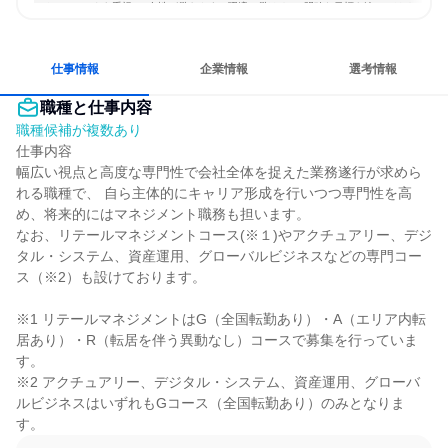
チームワークを重視
女性が働きやすい環境で働ける
明確な目標を追いかける
若手が裁量を持てる環境
仕事情報
企業情報
選考情報
職種と仕事内容
職種候補が複数あり
仕事内容

幅広い視点と高度な専門性で会社全体を捉えた業務遂行が求めら
れる職種で、 自ら主体的にキャリア形成を行いつつ専門性を高
め、将来的にはマネジメント職務も担います。

なお、リテールマネジメントコース(※１)やアクチュアリー、デジ
タル・システム、資産運用、グローバルビジネスなどの専門コー
ス（※2）も設けております。

※1 リテールマネジメントはG（全国転勤あり）・A（エリア内転
居あり）・R（転居を伴う異動なし）コースで募集を行っていま
す。

※2 アクチュアリー、デジタル・システム、資産運用、グローバ
ルビジネスはいずれもGコース（全国転勤あり）のみとなりま
す。