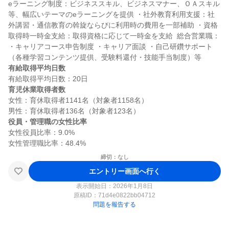
eラーニング制度：ビジネススキル、ビジネスマナー、ＯＡスキル
等、幅広いテーマのeラーニングを提供 ・社外教育利用支援：社
外講習・通信教育の斡旋ならびに利用時の費用を一部補助 ・資格
取得時一時金支給：取得資格に応じて一時金を支給  総合営業職： 
・キャリアコース申告制度 ・キャリア面談 ・自己研鑽サポート
有給取得平均日数
育児休業取得者数
女性：育休取得者1141名（対象者1158名）

役員・管理職の女性比率
女性役員比率：9.0%

締切：なし
エントリー画面へ行く
表示開始日：2026年1月8日
原稿ID：
71d4e0822bb04712
問題を報告する