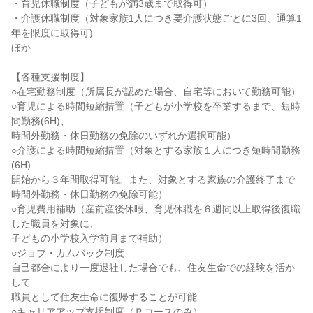
・育児休職制度（子どもが満3歳まで取得可）

・介護休職制度（対象家族1人につき要介護状態ごとに3回、通算1
年を限度に取得可)

ほか

【各種支援制度】

○在宅勤務制度（所属長が認めた場合、自宅等において勤務可能）

○育児による時間短縮措置（子どもが小学校を卒業するまで、短時
間勤務(6H)、

時間外勤務・休日勤務の免除のいずれか選択可能）

○介護による時間短縮措置（対象とする家族１人につき短時間勤務
(6H)

開始から３年間取得可能。また、対象とする家族の介護終了まで

時間外勤務・休日勤務の免除可能）

○育児費用補助（産前産後休暇、育児休職を６週間以上取得後復職
した職員を対象に、

子どもの小学校入学前月まで補助）

○ジョブ・カムバック制度

自己都合により一度退社した場合でも、住友生命での経験を活か
して

職員として住友生命に復帰することが可能

○キャリアアップ支援制度（Ｒコースのみ）
