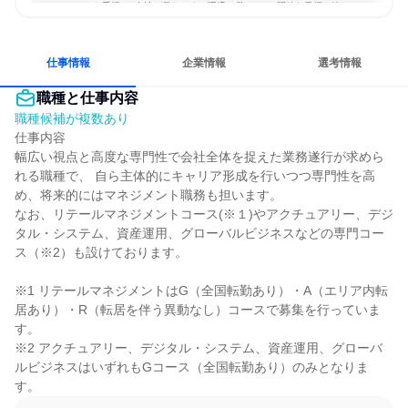
チームワークを重視
女性が働きやすい環境で働ける
明確な目標を追いかける
若手が裁量を持てる環境
仕事情報
企業情報
選考情報
職種と仕事内容
職種候補が複数あり
仕事内容

幅広い視点と高度な専門性で会社全体を捉えた業務遂行が求めら
れる職種で、 自ら主体的にキャリア形成を行いつつ専門性を高
め、将来的にはマネジメント職務も担います。

なお、リテールマネジメントコース(※１)やアクチュアリー、デジ
タル・システム、資産運用、グローバルビジネスなどの専門コー
ス（※2）も設けております。

※1 リテールマネジメントはG（全国転勤あり）・A（エリア内転
居あり）・R（転居を伴う異動なし）コースで募集を行っていま
す。

※2 アクチュアリー、デジタル・システム、資産運用、グローバ
ルビジネスはいずれもGコース（全国転勤あり）のみとなりま
す。