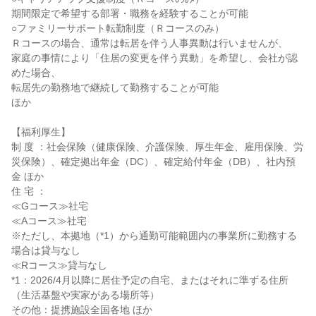
期間限定で希望する部署・職務を経験することが可能

○ファミリーサポート転勤制度（Ｒコースのみ）

Ｒコースの場合、通常は転居を伴う人事異動は行いませんが、

家庭の事情により「住居の変更を伴う異動」を希望し、会社が認
めた場合、

転居先の勤務地で継続して勤務することが可能

ほか

【福利厚生】

制 度 ：社会保険（健康保険、介護保険、厚生年金、雇用保険、労
災保険）、確定拠出年金（DC）、確定給付年金（DB）、社内預
金 ほか

住 宅 ：

≪Gコース≫社宅

≪Aコース≫社宅

※ただし、本拠地（*1）から通勤可能範囲内の事業所に勤務する
場合は貸与なし

≪Rコース≫貸与なし

*1：2026/4月以降に居住予定の自宅、またはそれに準ずる住所
（生活基盤や実家がある場所等）

その他：提携施設全国各地 ほか