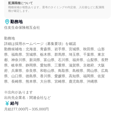
配属職種について
職種候補が複数あります。選考のタイミングや内定後、入社後などに配属職
種が確定します。
勤務地
住友生命保険相互会社

勤務地

詳細は採用ホームページ（募集要項）を確認

勤務候補地：北海道、青森県、岩手県、宮城県、秋田県、山形
県、福島県、茨城県、栃木県、群馬県、埼玉県、千葉県、東京
都、神奈川県、新潟県、富山県、石川県、福井県、山梨県、長野
県、岐阜県、静岡県、愛知県、三重県、滋賀県、京都府、大阪
府、兵庫県、奈良県、和歌山県、鳥取県、島根県、岡山県、広島
県、山口県、徳島県、香川県、愛媛県、高知県、福岡県、佐賀
県、長崎県、熊本県、大分県、宮崎県、鹿児島県、沖縄県

※出向があります

出向先企業名：関連会社など
給与
月給277,000円～335,000円