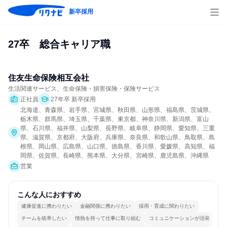
新卒採用
27卒　総合キャリア職
住友生命保険相互会社
生活関連サービス、生命保険・損害保険・保険サービス
正社員
27年卒 新卒採用
北海道、青森県、岩手県、宮城県、秋田県、山形県、福島県、茨城県、
栃木県、群馬県、埼玉県、千葉県、東京都、神奈川県、新潟県、富山
県、石川県、福井県、山梨県、長野県、岐阜県、静岡県、愛知県、三重
県、滋賀県、京都府、大阪府、兵庫県、奈良県、和歌山県、鳥取県、島
根県、岡山県、広島県、山口県、徳島県、香川県、愛媛県、高知県、福
岡県、佐賀県、長崎県、熊本県、大分県、宮崎県、鹿児島県、沖縄県
営業
こんな人におすすめ
健康促進に携わりたい
金融関係に携わりたい
採用・育成に関わりたい
チームを統率したい
情熱を持って仕事に取り組む
コミュニケーションが活発