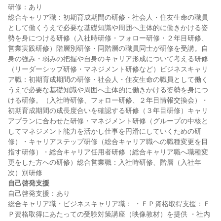
研修：あり

総合キャリア職：初期育成期間の研修・社会人・住友生命の職員
として働くうえで必要な基礎知識や周囲へ主体的に働きかける姿
勢を身につける研修（入社時研修・フォロー研修・２年目研修、
営業実践研修）階層別研修・同階層の職員同士が研修を受講。自
身の強み・弱みの把握や自身のキャリア形成について考える研修
（リーダーシップ研修・マネジメント研修など）ビジネスキャリ
ア職：初期育成期間の研修・社会人・住友生命の職員として働く
うえで必要な基礎知識や周囲へ主体的に働きかける姿勢を身につ
ける研修。（入社時研修、フォロー研修、２年目情報交換会）・
初期育成期間の成長度合いを確認する研修（３年目研修）キャリ
アプランに合わせた研修・マネジメント研修（グループの中核と
してマネジメント能力を活かし仕事を円滑にしていくための研
修）・キャリアステップ研修（総合キャリア職への職種変更を目
指す研修）・総合キャリア任用者研修（総合キャリア職へ職種変
更をした方への研修）総合営業職：入社時研修、階層（入社年
自己啓発支援
自己啓発支援：あり

総合キャリア職・ビジネスキャリア職： ・ＦＰ資格取得支援：Ｆ
Ｐ資格取得にあたっての受験対策講座（映像教材）を提供 ・社内