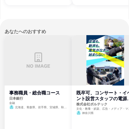
あなたへのおすすめ
事務職員・総合職コース
既卒可、コンサート・イ
ント設営スタッフの電源
日本銀行
金融
門
株式会社ボルテック
北海道、青森県、岩手県、宮城県、秋田
文化・教養・娯楽、広告・メディア・マ
県、山形県、福島県、茨城県、群馬県、埼玉
ミ、電力・ガス・水道・エネルギー
神奈川県
県、東京都、神奈川県、新潟県、富山県、石
川県、福井県、山梨県、長野県、静岡県、愛
知県、京都府、大阪府、兵庫県、鳥取県、島
根県、岡山県、広島県、山口県、徳島県、香