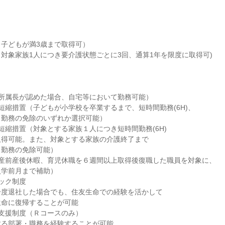
子どもが満3歳まで取得可）

対象家族1人につき要介護状態ごとに3回、通算1年を限度に取得可)



所属長が認めた場合、自宅等において勤務可能）

短縮措置（子どもが小学校を卒業するまで、短時間勤務(6H)、

勤務の免除のいずれか選択可能）

短縮措置（対象とする家族１人につき短時間勤務(6H)

得可能。また、対象とする家族の介護終了まで

勤務の免除可能）

産前産後休暇、育児休職を６週間以上取得後復職した職員を対象に、

学前月まで補助）

ック制度

度退社した場合でも、住友生命での経験を活かして

命に復帰することが可能

支援制度（Ｒコースのみ）

る部署・職務を経験することが可能
