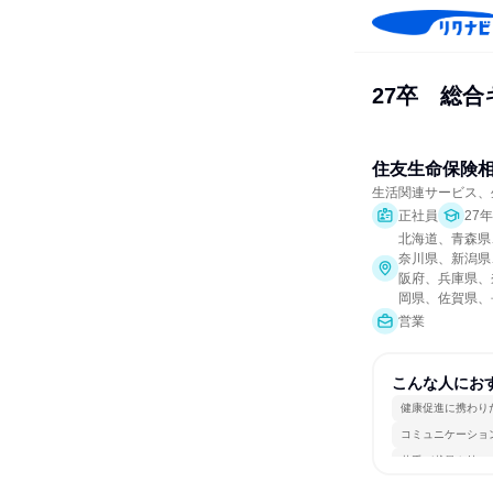
27卒　総
住友生命保険
生活関連サービス、
正社員
27
北海道、青森県
奈川県、新潟県
阪府、兵庫県、
岡県、佐賀県、
営業
こんな人にお
健康促進に携わり
コミュニケーショ
若手が裁量を持て