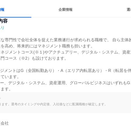
情報
企業情報
選
内容
あり
度な専門性で会社全体を捉えた業務遂行が求められる職種で、 自ら主体
を高め、将来的にはマネジメント職務も担います。

ネジメントコース(※１)やアクチュアリー、デジタル・システム、資
門コース（※2）も設けております。

ネジメントはG（全国転勤あり）・A（エリア内転居あり）・R（転居を
ています。

リー、デジタル・システム、資産運用、グローバルビジネスはいずれも
ります。
て
ります。選考のタイミングや内定後、入社後などに配属職種が確定します。
会社
