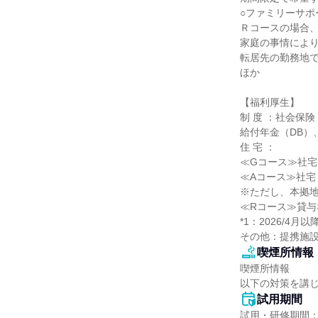
○ファミリーサポ
Ｒコースの場合、
家庭の事情により
転居先の勤務地で
ほか

【福利厚生】

制 度 ：社会保
給付年金（DB）、
住 宅 ：

≪Gコース≫社宅

≪Aコース≫社宅

※ただし、本拠地
≪Rコース≫貸与
*1：2026/
その他：提携施設
喫煙所情報
喫煙所情報

以下の対策を講
試用期間
試用・研修期間：