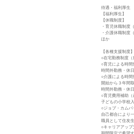
待遇・福利厚生

【福利厚生】

【休職制度】

・育児休職制度（
・介護休職制度（
ほか

【各種支援制度】
○在宅勤務制度（
○育児による時間
時間外勤務・休日
○介護による時間
開始から３年間取
時間外勤務・休日
○育児費用補助（
子どもの小学校入
○ジョブ・カムバ
自己都合により一
職員として住友生
○キャリアアップ
期間限定で希望す