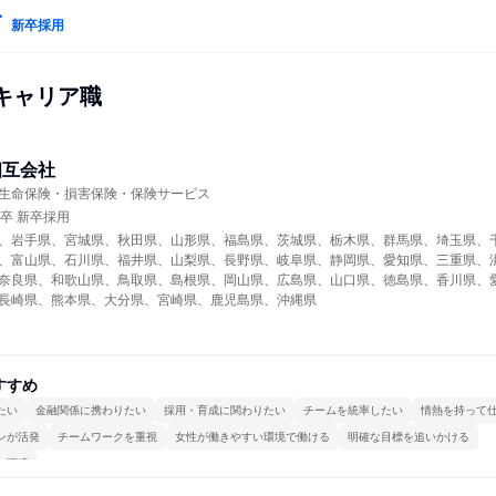
新卒採用
合キャリア職
相互会社
生命保険・損害保険・保険サービス
年卒 新卒採用
、岩手県、宮城県、秋田県、山形県、福島県、茨城県、栃木県、群馬県、埼玉県、
、富山県、石川県、福井県、山梨県、長野県、岐阜県、静岡県、愛知県、三重県、
奈良県、和歌山県、鳥取県、島根県、岡山県、広島県、山口県、徳島県、香川県、
長崎県、熊本県、大分県、宮崎県、鹿児島県、沖縄県
すすめ
たい
金融関係に携わりたい
採用・育成に関わりたい
チームを統率したい
情熱を持って
ンが活発
チームワークを重視
女性が働きやすい環境で働ける
明確な目標を追いかける
る環境