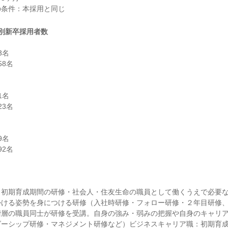
別新卒採用者数
名

8名

名

3名

名

2名

：初期育成期間の研修・社会人・住友生命の職員として働くうえで必要
かける姿勢を身につける研修（入社時研修・フォロー研修・２年目研修
階層の職員同士が研修を受講。自身の強み・弱みの把握や自身のキャリ
ダーシップ研修・マネジメント研修など）ビジネスキャリア職：初期育