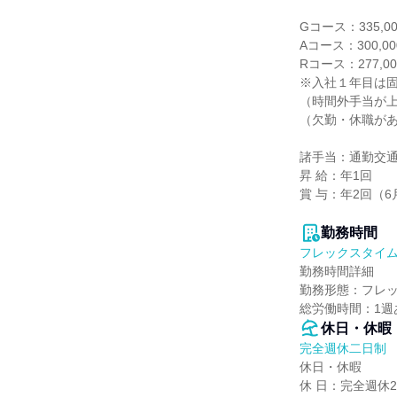
Gコース：335,0
Aコース：300,0
Rコース：277,0
※入社１年目は固
（時間外手当が上
（欠勤・休職があ
諸手当：通勤交通
昇 給：年1回

賞 与：年2回（6月
勤務時間
フレックスタイ
勤務時間詳細

勤務形態：フレッ
総労働時間：1週
休日・休暇
完全週休二日制
休日・休暇

休 日：完全週休