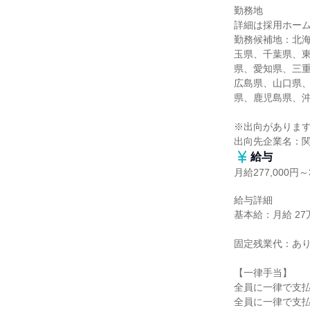
勤務地

詳細は採用ホーム
勤務候補地：北
玉県、千葉県、
県、愛知県、三
広島県、山口県
県、鹿児島県、沖
※出向があります
出向先企業名：
給与
月給277,000円～3
給与詳細

基本給：月給 27万7
固定残業代：あり
【一律手当】

全員に一律で支払
全員に一律で支払