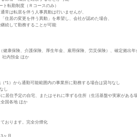
ート転勤制度（Ｒコースのみ）

通常は転居を伴う人事異動は行いませんが、

「住居の変更を伴う異動」を希望し、会社が認めた場合、

継続して勤務することが可能

険（健康保険、介護保険、厚生年金、雇用保険、労災保険）、確定拠出年
社内預金 ほか

（*1）から通勤可能範囲内の事業所に勤務する場合は貸与なし

なし

4月以降に居住予定の自宅、またはそれに準ずる住所（生活基盤や実家がある場
全国各地 ほか
じております。完全分煙化
3ヶ月
