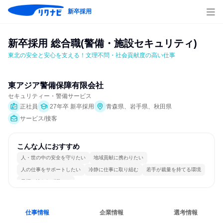
新卒採用
新卒採用 総合職(警備・施設セキュリティ)
東北の安全と安心を支える！文理不問・社会貢献度の高い仕事
東アジア警備保障有限会社
セキュリティー・警備サービス
正社員
27年卒 新卒採用
青森県、岩手県、秋田県
サービス/接客
こんな人におすすめ
人・世の中の安全を守りたい
地域貢献に携わりたい
人の仕事をサポートしたい
冷静に仕事に取り組む
若手が裁量を持てる環境
目標に追われず働ける
仕事情報
企業情報
選考情報