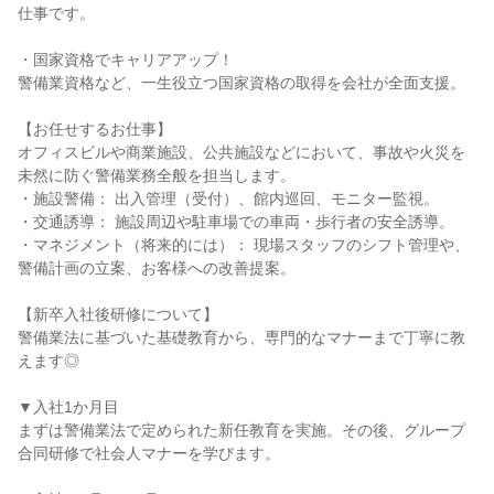
仕事です。

・国家資格でキャリアアップ！

警備業資格など、一生役立つ国家資格の取得を会社が全面支援。

【お任せするお仕事】

オフィスビルや商業施設、公共施設などにおいて、事故や火災を
未然に防ぐ警備業務全般を担当します。

・施設警備： 出入管理（受付）、館内巡回、モニター監視。

・交通誘導： 施設周辺や駐車場での車両・歩行者の安全誘導。

・マネジメント（将来的には）： 現場スタッフのシフト管理や、
警備計画の立案、お客様への改善提案。

【新卒入社後研修について】

警備業法に基づいた基礎教育から、専門的なマナーまで丁寧に教
えます◎

▼入社1か月目

まずは警備業法で定められた新任教育を実施。その後、グループ
合同研修で社会人マナーを学びます。
