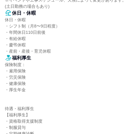
※イベントや工事スケジュール、天候によって変更があります。
(土日勤務の場合もあり)
休日・休暇
休日・休暇

・シフト制（月8〜9日程度）

・年間休日110日前後

・有給休暇

・慶弔休暇

・産前・産後・育児休暇
福利厚生
保険制度：

・雇用保険

・労災保険

・健康保険

・厚生年金

待遇・福利厚生

【福利厚生】

・資格取得支援制度

・制服貸与

・定期健康診断