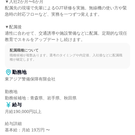
▼入社2か月〜6か月

配属先の現場で先輩によるOJT研修を実施。無線機の使い方や緊
急時の対応フローなど、実務を一つずつ覚えます。

▼配属後

適性に合わせて、交通誘導や施設警備などに配属。定期的な現任
教育でスキルをアップデートし続けます。
配属職種について
職種候補が複数あります。選考のタイミングや内定後、入社後などに配属職
種が確定します。
勤務地
東アジア警備保障有限会社

勤務地

勤務候補地：青森県、岩手県、秋田県
給与
月給190,000円以上
給与詳細

基本給：月給 19万円 〜
