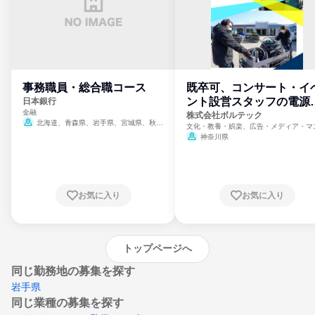
事務職員・総合職コース
既卒可、コンサート・イ
ント設営スタッフの電源
日本銀行
金融
門
株式会社ボルテック
北海道、青森県、岩手県、宮城県、秋田
文化・教養・娯楽、広告・メディア・マ
県、山形県、福島県、茨城県、群馬県、埼玉
ミ、電力・ガス・水道・エネルギー
神奈川県
県、東京都、神奈川県、新潟県、富山県、石
川県、福井県、山梨県、長野県、静岡県、愛
知県、京都府、大阪府、兵庫県、鳥取県、島
根県、岡山県、広島県、山口県、徳島県、香
川県、愛媛県、高知県、福岡県、佐賀県、長
お気に入り
お気に入り
崎県、熊本県、大分県、宮崎県、鹿児島県、
沖縄県
トップページへ
同じ勤務地の募集を探す
岩手県
同じ業種の募集を探す