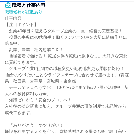
職種と仕事内容
職種候補が複数あり
仕事内容

【注目ポイント】

・創業49年目を迎えるグループ企業の一員！経営の安定基盤！

・役員の半数は40代前半！働くメンバーの声を大切に組織作りに
邁進中。

・副業、兼業、社内起業ＯＫ！

・地域密着で働ける！ 転居を伴う転勤は原則なし。大好きな東北
に貢献できます。

・グループ企業8社間での職種変更や勤務地変更も柔軟に対応！

 自分のやりたいことやライフステージに合わせて選べます。(青森
県・秋田県・岩手県・宮城県・東京都)

・チームで支え合う文化！ 10代〜70代まで幅広い層が活躍中。新
人への教育体制も万全。

・知識ゼロから「安全のプロ」へ！

入社後の法定研修に加え、グループ共通の研修制度で未経験から
成長できます。

・「ありがとう」がやりがい！

施設を利用する人々を守り、直接感謝される機会も多い誇り高い