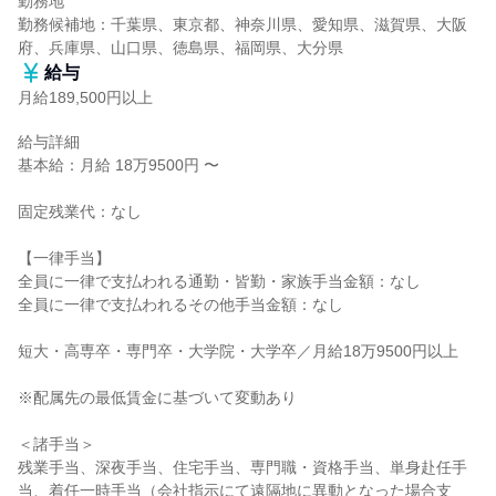
勤務地

勤務候補地：千葉県、東京都、神奈川県、愛知県、滋賀県、大阪
府、兵庫県、山口県、徳島県、福岡県、大分県
給与
月給189,500円以上
給与詳細

基本給：月給 18万9500円 〜

固定残業代：なし

【一律手当】

全員に一律で支払われる通勤・皆勤・家族手当金額：なし

全員に一律で支払われるその他手当金額：なし

短大・高専卒・専門卒・大学院・大学卒／月給18万9500円以上

※配属先の最低賃金に基づいて変動あり

＜諸手当＞

残業手当、深夜手当、住宅手当、専門職・資格手当、単身赴任手
当、着任一時手当（会社指示にて遠隔地に異動となった場合支