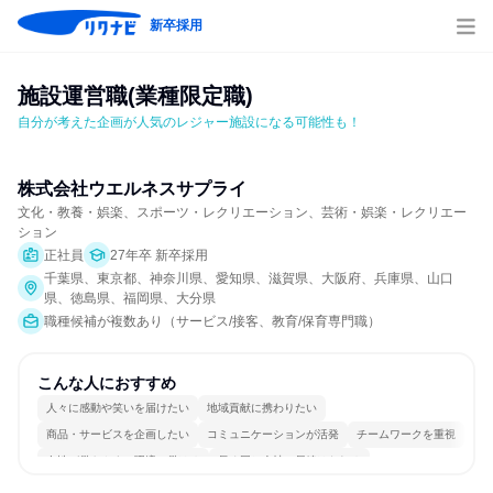
新卒採用
施設運営職(業種限定職)
自分が考えた企画が人気のレジャー施設になる可能性も！
株式会社ウエルネスサプライ
文化・教養・娯楽、スポーツ・レクリエーション、芸術・娯楽・レクリエー
ション
正社員
27年卒 新卒採用
千葉県、東京都、神奈川県、愛知県、滋賀県、大阪府、兵庫県、山口
県、徳島県、福岡県、大分県
職種候補が複数あり（サービス/接客、教育/保育専門職）
こんな人におすすめ
人々に感動や笑いを届けたい
地域貢献に携わりたい
商品・サービスを企画したい
コミュニケーションが活発
チームワークを重視
女性が働きやすい環境で働ける
長く同じ会社に居続けられる
多様な職種の人と関われる
若手が裁量を持てる環境
人とたくさん会話する