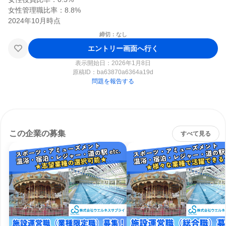
女性管理職比率：8.8%

締切：なし
エントリー画面へ行く
表示開始日：2026年1月8日
原稿ID：
ba63870a6364a19d
問題を報告する
この企業の募集
すべて見る