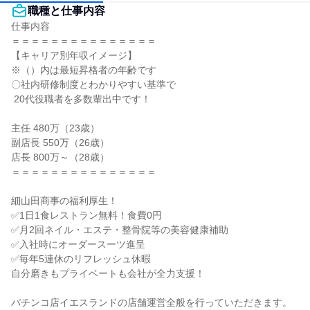
職種と仕事内容
仕事内容

＝＝＝＝＝＝＝＝＝＝＝＝＝＝＝

【キャリア別年収イメージ】

※（）内は最短昇格者の年齢です

〇社内研修制度とわかりやすい基準で

 20代役職者を多数輩出中です！

主任 480万（23歳）

副店長 550万（26歳）

店長 800万～（28歳）

＝＝＝＝＝＝＝＝＝＝＝＝＝＝＝

細山田商事の福利厚生！

✅1日1食レストラン無料！食費0円

✅月2回ネイル・エステ・整骨院等の美容健康補助

✅入社時にオーダースーツ進呈

✅毎年5連休のリフレッシュ休暇

自分磨きもプライベートも会社が全力支援！

パチンコ店イエスランドの店舗運営全般を行っていただきます。
