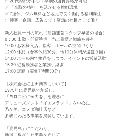
✅ 20代幹部が中心！早期の店長昇格が可能

✅ 「進取の精神」を活かせる挑戦環境

✅ 7連休、ジム無料など地元で長く働ける福利厚生

✅ 接客、企画、広告まで！店舗の社長として働く

新入社員一日の流れ（店舗運営スタッフ早番の場合）

8：30 出勤・開店準備、売上目標と戦略を共有

10:00 お客様入店。接客、ホールの空間づくり

12:00 休憩（食事休憩30分、他10分休憩が適宜３回）

14:00 ホール内で接遇をしつつ、イベントの営業活動

15:30 遅番勤務者と業務引継ぎ

17:00 退勤（実働7時間30分）

【株式会社細山田商事について】

1975年に鹿児島で創業し、

「ヨロコビに全力を」を理念に

アミューズメント「イエスランド」を中心に、

乃が美、コメダ珈琲店など

多岐にわたる事業を展開しています。

「鹿児島」にこだわり、

地域に根ざした事業を通じて
