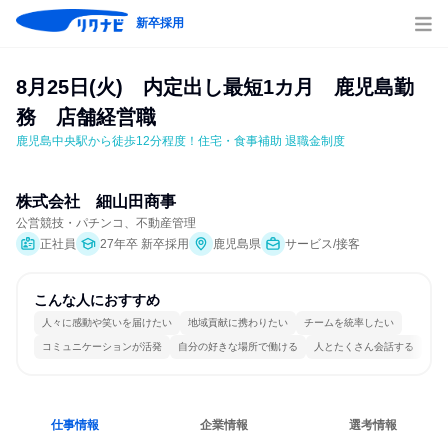
新卒採用
8月25日(火)　内定出し最短1カ月　鹿児島勤
務　店舗経営職
鹿児島中央駅から徒歩12分程度！住宅・食事補助 退職金制度
株式会社　細山田商事
公営競技・パチンコ、不動産管理
正社員
27年卒 新卒採用
鹿児島県
サービス/接客
こんな人におすすめ
人々に感動や笑いを届けたい
地域貢献に携わりたい
チームを統率したい
コミュニケーションが活発
自分の好きな場所で働ける
人とたくさん会話する
仕事情報
企業情報
選考情報