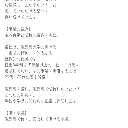
お客様に「また来たい！」と

思っていただける空間を

創り続けています。

【事業の強み】

地域貢献と成長の速さを両立。

当社は、鹿児島大学の掲げる

「進取の精神」を体現する

挑戦的な社風です。

直近3年間で15店舗以上のスピード出店を

達成しており、その事業を牽引するのは

20代～30代の若手幹部。

鹿児島を愛し、鹿児島で成長したいという

あなたの熱意を、

年齢や学歴に関わらず正当に評価します。

【働く環境】

鹿児島で長く、安心して働ける環境。
