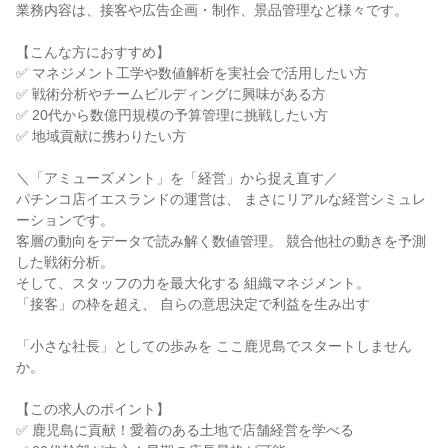
業務内容は、接客や広告企画・制作、景品管理など様々です。

【こんな方におすすめ】

✅ マネジメント工学や数値解析を実社会で活用したい方

✅ 戦術分析やチームビルディングに興味がある方

✅ 20代から数億円規模の予算管理に挑戦したい方

✅ 地域貢献に携わりたい方

＼「アミューズメント」を「経営」から捉え直す／

パチンコ店イエスランドの運営は、 まさにリアルな経営シミュレ
ーションです。

客層の動向をデータで読み解く数値管理。 競合他社の動きを予測
した戦術分析。

そして、スタッフの力を最大化する 組織マネジメント。

「接客」の枠を超え、 自らの意思決定で利益を生み出す

「小さな社長」としての歩みを ここ鹿児島でスタートしません
か。

【この求人のポイント】

✅ 鹿児島に貢献！愛着のある土地で店舗経営を学べる
