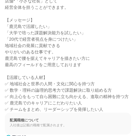
店舗*「小さな社長」として

経営全体を担うことができます。

【メッセージ】

「鹿児島で活躍したい」

「大学で培った課題解決能力を試したい」

「20代で経営者視点を身につけたい」

地域社会の発展に貢献できる

やりがいのある仕事です。

鹿児島で腰を据えてキャリアを描きたい方に

最高のフィールドをご用意しております

【活躍している人材】

✅ 地域社会と世界の人間・文化に関心を持つ方

✅ 数学・理科の論理的思考力で課題解決に取り組める方

✅ 向上心をもって自ら困難に立ち向かえる、進取の精神を持つ方

✅ 鹿児島でのキャリアにこだわりたい人

✅ チームをまとめ、リーダーシップを発揮したい人
配属職種について
入社後は記載の職種で配属されます。