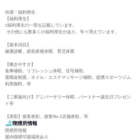
待遇・福利厚生

【福利厚生】

□福利厚生の一部を記載しています。

 その他にも数多くの福利厚生があり、年々増えています。

【基本項目】

健康診断、産前産後休暇、育児休業

【働きやすさ】

食事補助、リフレッシュ休暇、住宅補助、

退職金制度、ネイル・エステマッサージ補助、提携スポーツジム
利用無料、等

【ご家族向け】アニバーサリー休暇、パートナー誕生日プレゼン
ト等

【表彰】接客表彰、接客No.1店舗表彰、等
喫煙所情報
喫煙所情報

屋内喫煙可能場所あり
