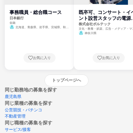
事務職員・総合職コース
既卒可、コンサート・イ
ント設営スタッフの電源
日本銀行
金融
門
株式会社ボルテック
北海道、青森県、岩手県、宮城県、秋田
文化・教養・娯楽、広告・メディア・マ
県、山形県、福島県、茨城県、群馬県、埼玉
ミ、電力・ガス・水道・エネルギー
神奈川県
県、東京都、神奈川県、新潟県、富山県、石
川県、福井県、山梨県、長野県、静岡県、愛
知県、京都府、大阪府、兵庫県、鳥取県、島
根県、岡山県、広島県、山口県、徳島県、香
川県、愛媛県、高知県、福岡県、佐賀県、長
お気に入り
お気に入り
崎県、熊本県、大分県、宮崎県、鹿児島県、
沖縄県
トップページへ
同じ勤務地の募集を探す
鹿児島県
同じ業種の募集を探す
公営競技・パチンコ
不動産管理
同じ職種の募集を探す
サービス/接客