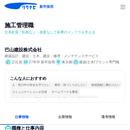
新卒採用
施工管理職
文系歓迎！転勤なし・残業なしで多摩のインフラを支える
巴山建設株式会社
建築設計、建設・土木、建設・修理・メンテナンスサービス
正社員
27年卒 新卒採用
東京都
建築/土木/プラント専門職
こんな人におすすめ
人・世の中の安全を守りたい
都市・街づくりがしたい
地域貢献に携わりたい
コミュニケーションが活発
チームワークを重視
女性が働きやすい環境で働ける
長く同じ会社に居続けられる
人とたくさん会話する
仕事情報
企業情報
選考情報
職種と仕事内容