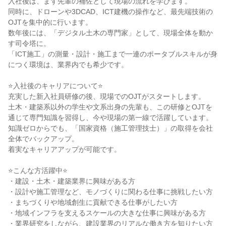
入社後は、まず先輩の補佐として現場の流れを学びます。

同時に、ドローンや3DCAD、ICT建機の操作など、最先端技術の
OJTを集中的に行います。

数年後には、「デジタル土木の専門家」として、現場全体を動か
す司令塔に。

「ICT施工」の測量・設計・施工まで一連のポータブルスキルが身
につく環境は、業界内でも希少です。

⭐入社後のキャリアについて⭐

充実した新入社員研修の後、現場でのOJTがスタートします。

土木・建築系以外の学生や文系出身の先輩も、この研修とOJTを
通じて専門知識を習得し、今や現場の第一線で活躍しています。

知識ゼロからでも、「国家資格（施工管理技士）」の取得を会社
全体でバックアップ。

着実なキャリアアップが可能です。

⭐こんな方活躍中⭐

・建設・土木・建築業界に興味がある方

・設計や施工管理など、モノづくりに関わる仕事に挑戦したい方

・まちづくりや地域創生に貢献できる仕事がしたい方

・地域インフラを支えるスケールの大きな仕事に興味がある方

・業界研究をしながら、建設業界のリアルな働き方を知りたい方
