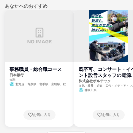
あなたへのおすすめ
事務職員・総合職コース
既卒可、コンサート・イ
ント設営スタッフの電源
日本銀行
金融
門
株式会社ボルテック
北海道、青森県、岩手県、宮城県、秋田
文化・教養・娯楽、広告・メディア・マ
県、山形県、福島県、茨城県、群馬県、埼玉
ミ、電力・ガス・水道・エネルギー
神奈川県
県、東京都、神奈川県、新潟県、富山県、石
川県、福井県、山梨県、長野県、静岡県、愛
知県、京都府、大阪府、兵庫県、鳥取県、島
根県、岡山県、広島県、山口県、徳島県、香
川県、愛媛県、高知県、福岡県、佐賀県、長
お気に入り
お気に入り
崎県、熊本県、大分県、宮崎県、鹿児島県、
沖縄県