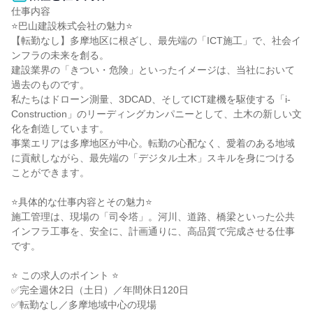
仕事内容

⭐巴山建設株式会社の魅力⭐

【転勤なし】多摩地区に根ざし、最先端の「ICT施工」で、社会イ
ンフラの未来を創る。

建設業界の「きつい・危険」といったイメージは、当社において
過去のものです。

私たちはドローン測量、3DCAD、そしてICT建機を駆使する「i-
Construction」のリーディングカンパニーとして、土木の新しい文
化を創造しています。

事業エリアは多摩地区が中心。転勤の心配なく、愛着のある地域
に貢献しながら、最先端の「デジタル土木」スキルを身につける
ことができます。

⭐具体的な仕事内容とその魅力⭐

施工管理は、現場の「司令塔」。河川、道路、橋梁といった公共
インフラ工事を、安全に、計画通りに、高品質で完成させる仕事
です。

⭐ この求人のポイント ⭐

✅完全週休2日（土日）／年間休日120日

✅転勤なし／多摩地域中心の現場
