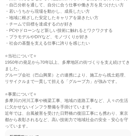
・自己分析を通して、自分に合う仕事や働き方を見つけたい方

・若いうちから現場を動かし、成長したい方

・地域に根ざした安定したキャリアを築きたい方

・チームで目標を達成するのが好き

・PCやドローンなど新しい技術に触れるとワクワクする

・プラモデルやDIYなど、モノづくりが好き

・社会の基盤を支える仕事に誇りを感じたい

⭐当社について⭐

1950年の発足から70年以上、多摩地区の街づくりを支え続けてき
ました。

グループ会社（巴山興業）との連携により、施工から残土処理、
リサイクルまで一貫して担える「グループ力」が強みです。

⭐事業について⭐

多摩川の河川工事や橋梁工事、地域の道路工事など、人々の生活
に欠かせないインフラ整備を手掛けています。

近年では、台風被害を受けた日野橋の復旧工事にも携わり、東京
都から表彰されるなど、高い技術力で地域社会の安全・安心を守
っています。