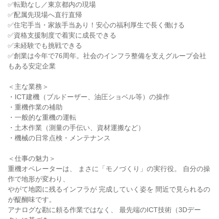
✅転勤なし／東京都内の現場

✅配属先現場へ直行直帰

✅住宅手当・家族手当あり！安心の福利厚生で長く働ける

✅資格支援制度で着実に成長できる

✅未経験でも挑戦できる

✅創業は今年で76周年。社会のインフラ整備を支えグループ会社
もある安定企業

＜主な業務＞

・ICT建機（ブルドーザー、油圧ショベル等）の操作

・重機作業の補助

・一般的な重機の運転

・土木作業（測量の手伝い、資材運搬など）

・機械の日常点検・メンテナンス

＜仕事の魅力＞

重機オペレーターは、 まさに「モノづくり」の実行役。 自分の操
作で地形が変わり、

やがて地図に残るインフラが 完成していく姿を 間近で見られるの
が醍醐味です。

アナログな勘に頼る作業ではなく、 最先端のICT技術（3Dデー