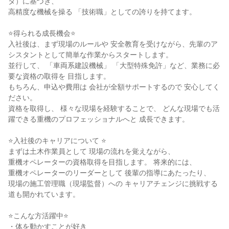
タ）に基づき、

高精度な機械を操る 「技術職」としての誇りを持てます。

⭐得られる成長機会⭐

入社後は、まず現場のルールや 安全教育を受けながら、先輩のア
シスタントとして簡単な作業からスタートします。

並行して、 「車両系建設機械」 「大型特殊免許」など、業務に必
要な資格の取得を 目指します。

もちろん、申込や費用は 会社が全額サポートするので 安心してく
ださい。

資格を取得し、 様々な現場を経験することで、 どんな現場でも活
躍できる重機のプロフェッショナルへと 成長できます。

⭐入社後のキャリアについて ⭐

まずは土木作業員として 現場の流れを覚えながら、

重機オペレーターの資格取得を目指します。 将来的には、

重機オペレーターのリーダーとして 後輩の指導にあたったり、

現場の施工管理職（現場監督）への キャリアチェンジに挑戦する
道も開かれています。

⭐こんな方活躍中⭐

・体を動かすことが好き
