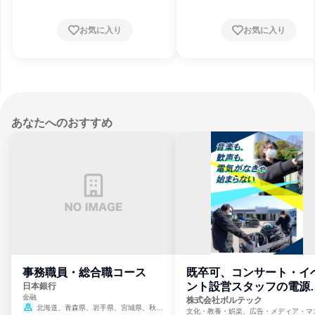
お気に入り
お気に入り
あなたへのおすすめ
事務職員・総合職コース
既卒可、コンサート・イ
ント設営スタッフの電源
日本銀行
金融
門
株式会社ボルテック
北海道、青森県、岩手県、宮城県、秋田
文化・教養・娯楽、広告・メディア・マ