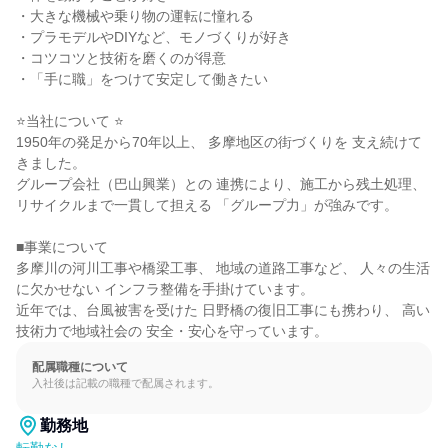
・大きな機械や乗り物の運転に憧れる

・プラモデルやDIYなど、モノづくりが好き

・コツコツと技術を磨くのが得意

・「手に職」をつけて安定して働きたい

⭐当社について ⭐

1950年の発足から70年以上、 多摩地区の街づくりを 支え続けて
きました。

グループ会社（巴山興業）との 連携により、施工から残土処理、 
リサイクルまで一貫して担える 「グループ力」が強みです。

■事業について

多摩川の河川工事や橋梁工事、 地域の道路工事など、 人々の生活
に欠かせない インフラ整備を手掛けています。

近年では、台風被害を受けた 日野橋の復旧工事にも携わり、 高い
技術力で地域社会の 安全・安心を守っています。
配属職種について
入社後は記載の職種で配属されます。
勤務地