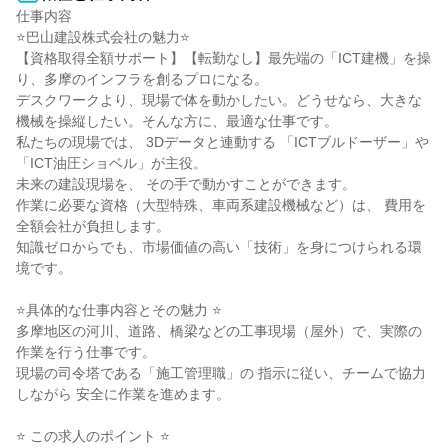
仕事内容

⭐巴山建設株式会社の魅力⭐

【資格取得全額サポート】【転勤なし】最先端の「ICT建機」を操
り、多摩のインフラを創るプロになる。

デスクワークより、現場で体を動かしたい。どうせなら、大きな
機械を操縦したい。そんな方に、最適な仕事です。

私たちの現場では、 3Dデータと連動する 「ICTブルドーザー」や 
「ICT油圧ショベル」が主役。

未来の建設現場を、 その手で動かすことができます。

作業に必要な資格（大型特殊、車両系建設機械など）は、 費用を
全額会社が負担します。

知識ゼロからでも、市場価値の高い「技術」を身につけられる環
境です。

⭐具体的な仕事内容とその魅力 ⭐

多摩地区の河川、道路、橋梁などの工事現場（屋外）で、実際の
作業を行う仕事です。

現場の司令塔である「施工管理職」の 指示に従い、チームで協力
しながら 安全に作業を進めます。

⭐ この求人のポイント ⭐
