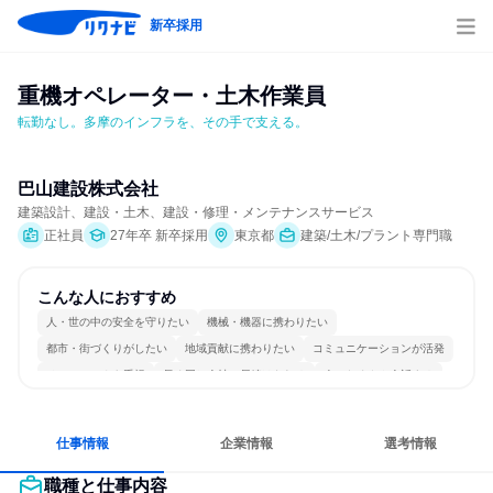
新卒採用
重機オペレーター・土木作業員
転勤なし。多摩のインフラを、その手で支える。
巴山建設株式会社
建築設計、建設・土木、建設・修理・メンテナンスサービス
正社員
27年卒 新卒採用
東京都
建築/土木/プラント専門職
こんな人におすすめ
人・世の中の安全を守りたい
機械・機器に携わりたい
都市・街づくりがしたい
地域貢献に携わりたい
コミュニケーションが活発
チームワークを重視
長く同じ会社に居続けられる
人とたくさん会話する
仕事情報
企業情報
選考情報
職種と仕事内容