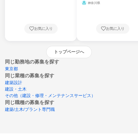
県、山形県、福島県、茨城県、群馬県、埼玉
ミ、電力・ガス・水道・エネルギー
神奈川県
県、東京都、神奈川県、新潟県、富山県、石
川県、福井県、山梨県、長野県、静岡県、愛
知県、京都府、大阪府、兵庫県、鳥取県、島
根県、岡山県、広島県、山口県、徳島県、香
川県、愛媛県、高知県、福岡県、佐賀県、長
お気に入り
お気に入り
崎県、熊本県、大分県、宮崎県、鹿児島県、
沖縄県
トップページへ
同じ勤務地の募集を探す
東京都
同じ業種の募集を探す
建築設計
建設・土木
その他（建設・修理・メンテナンスサービス）
同じ職種の募集を探す
建築/土木/プラント専門職