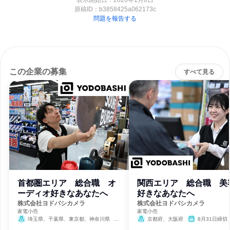
表示開始日：2026年1月8日
原稿ID：
b3858425a062173c
問題を報告する
この企業の募集
すべて見る
首都圏エリア 総合職 オ
関西エリア 総合職 美
ーディオ好きなあなたへ
好きなあなたへ
株式会社ヨドバシカメラ
株式会社ヨドバシカメラ
家電小売
家電小売
埼玉県、千葉県、東京都、神奈川県
京都府、大阪府
8月31日締切
8月31日締切