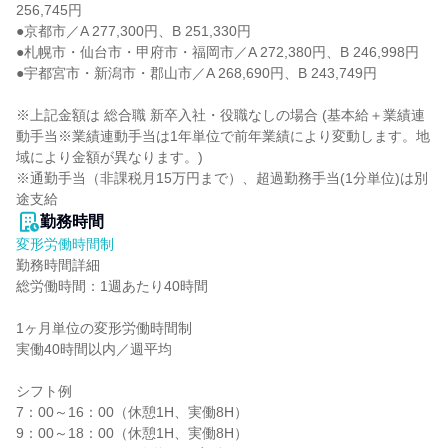
256,745円

●京都市／A 277,300円、B 251,330円

●札幌市・仙台市・甲府市・福岡市／A 272,380円、B 246,998円

●宇都宮市・新潟市・郡山市／A 268,690円、B 243,749円

※上記金額は 総合職 新卒入社・役職なしの場合 (基本給＋業績連
動手当※業績連動手当は1年単位で前年業績により変動します。地
域により金額が異なります。)

※通勤手当（非課税月15万円まで）、超過勤務手当(1分単位)は別
途支給
勤務時間
変形労働時間制
勤務時間詳細

総労働時間：1週あたり40時間

1ヶ月単位の変形労働時間制

実働40時間以内／週平均

シフト例

7：00～16：00（休憩1H、実働8H）

9：00～18：00（休憩1H、実働8H）
