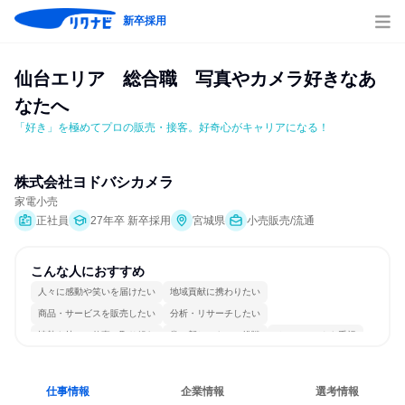
新卒採用
仙台エリア　総合職　写真やカメラ好きなあ
なたへ
「好き」を極めてプロの販売・接客。好奇心がキャリアになる！
株式会社ヨドバシカメラ
家電小売
正社員
27年卒 新卒採用
宮城県
小売販売/流通
こんな人におすすめ
人々に感動や笑いを届けたい
地域貢献に携わりたい
商品・サービスを販売したい
分析・リサーチしたい
情熱を持って仕事に取り組む
常に新しいものに挑戦
チームワークを重視
自分の好きな場所で働ける
若手が裁量を持てる環境
人とたくさん会話する
仕事情報
企業情報
選考情報