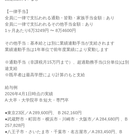
【一律手当】

全員に一律で支払われる通勤・皆勤・家族手当金額：あり

全員に一律で支払われるその他手当金額：あり

1ヶ月あたり6万3249円 〜 8万4600円

その他手当：基本給とは別に業績連動手当が支給されます

業績連動手当は1年単位で前年度業績により変動します

※通勤手当（非課税月15万円まで）、超過勤務手当(1分単位)は別
途支給

※既卒者は最高学歴により計算のもと支給

給与例

2026年4月1日時点の実績

A:大卒・大学院卒 B:短大・専門卒

●東京23区／A 289,600円、 B 262,160円

●武蔵野市・町田市・横浜市・川崎市・大阪市／A 284,680円 、B 
257,828円

●八王子市・さいたま市・千葉市・名古屋市／A 283,450円、B 