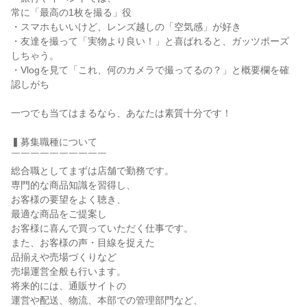
常に「最高の1枚を撮る」役

・スマホもいいけど、レンズ越しの「空気感」が好き

・友達を撮って「実物より良い！」と喜ばれると、ガッツポーズ
しちゃう。

・Vlogを見て「これ、何のカメラで撮ってるの？」と概要欄を確
認しがち

一つでも当てはまるなら、あなたは素質十分です！

▍募集職種について

￣￣￣￣￣￣￣￣￣￣

総合職としてまずは店舗で勤務です。

専門的な商品知識を習得し、

お客様の要望をよく聴き、

最適な商品をご提案し

お客様に喜んで買っていただく仕事です。

また、お客様の声・目線を捉えた

品揃えや売場づくりなど

売場運営全般も行います。

将来的には、通販サイトの

運営や配送、物流、本部での管理部門など、
