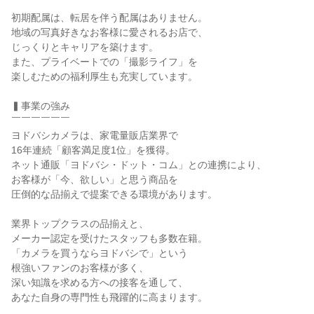
￣￣￣￣￣￣

初期配属は、転居を伴う配属はありません。

地域の写真好きなお客様に愛されるお店で、

じっくりとキャリアを築けます。

また、プライベートでの「撮影ライフ」を

楽しむための福利厚生も充実しています。

▍事業の強み

￣￣￣￣￣￣

ヨドバシカメラは、家電量販店業界で

16年連続「顧客満足度1位」を獲得。

ネット通販「ヨドバシ・ドット・コム」との連携により、

お客様が「今、欲しい」と思う商品を

圧倒的な品揃えで提案できる環境があります。

業界トップクラスの品揃えと、

メーカー認定を受けたスタッフも多数在籍。

「カメラを買うならヨドバシで」という

根強いファンのお客様が多く、

深い知識を求める方への接客を通して、

あなた自身の専門性も飛躍的に高まります。
