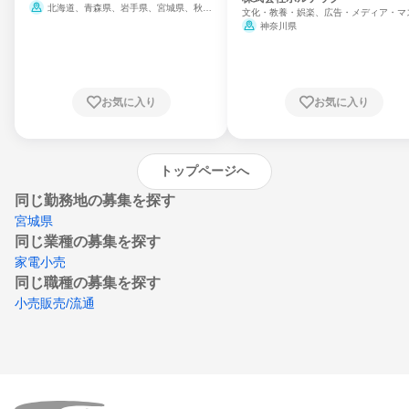
北海道、青森県、岩手県、宮城県、秋田
文化・教養・娯楽、広告・メディア・マ
県、山形県、福島県、茨城県、群馬県、埼玉
ミ、電力・ガス・水道・エネルギー
神奈川県
県、東京都、神奈川県、新潟県、富山県、石
川県、福井県、山梨県、長野県、静岡県、愛
知県、京都府、大阪府、兵庫県、鳥取県、島
根県、岡山県、広島県、山口県、徳島県、香
川県、愛媛県、高知県、福岡県、佐賀県、長
お気に入り
お気に入り
崎県、熊本県、大分県、宮崎県、鹿児島県、
沖縄県
トップページへ
同じ勤務地の募集を探す
宮城県
同じ業種の募集を探す
家電小売
同じ職種の募集を探す
小売販売/流通