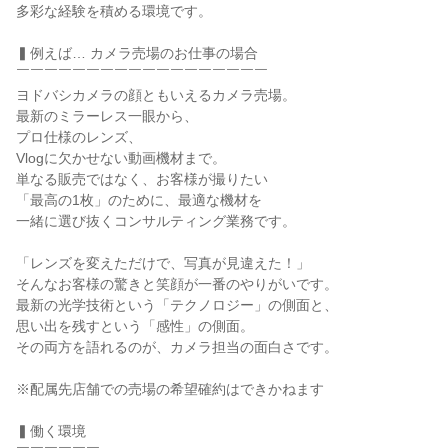
多彩な経験を積める環境です。

▍例えば… カメラ売場のお仕事の場合

￣￣￣￣￣￣￣￣￣￣￣￣￣￣￣￣￣￣

ヨドバシカメラの顔ともいえるカメラ売場。

最新のミラーレス一眼から、

プロ仕様のレンズ、

Vlogに欠かせない動画機材まで。

単なる販売ではなく、お客様が撮りたい

「最高の1枚」のために、最適な機材を

一緒に選び抜くコンサルティング業務です。

「レンズを変えただけで、写真が見違えた！」

そんなお客様の驚きと笑顔が一番のやりがいです。

最新の光学技術という「テクノロジー」の側面と、

思い出を残すという「感性」の側面。

その両方を語れるのが、カメラ担当の面白さです。

※配属先店舗での売場の希望確約はできかねます

▍働く環境
