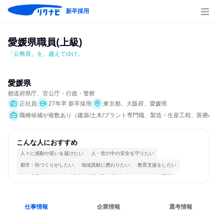
新卒採用
愛媛県職員(上級)
「公務員」を、越えてゆけ。
愛媛県
都道府県庁、官公庁・行政・警察
正社員
27年卒 新卒採用
東京都、大阪府、愛媛県
職種候補が複数あり（建築/土木/プラント専門職、製造・生産工程、医療/
こんな人におすすめ
人々に感動や笑いを届けたい
人・世の中の安全を守りたい
都市・街づくりがしたい
地域貢献に携わりたい
教育支援をしたい
人の成長を支えたい
冷静に仕事に取り組む
チームワークを重視
女性が働きやすい環境で働ける
人とたくさん会話する
仕事情報
企業情報
選考情報