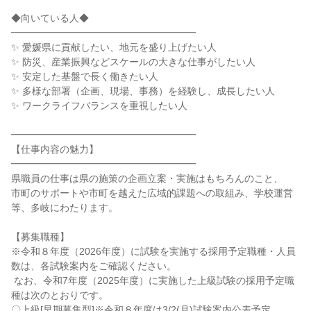
◆向いている人◆

━━━━━━━━━━━━━━━━━━━

✨ 愛媛県に貢献したい、地元を盛り上げたい人

✨ 防災、産業振興などスケールの大きな仕事がしたい人

✨ 安定した基盤で長く働きたい人

✨ 多様な部署（企画、現場、事務）を経験し、成長したい人

✨ ワークライフバランスを重視したい人

━━━━━━━━━━━━━━━━━━━

【仕事内容の魅力】

━━━━━━━━━━━━━━━━━━━

県職員の仕事は県の施策の企画立案・実施はもちろんのこと、

市町のサポートや市町を越えた広域的課題への取組み、学校運営
等、多岐にわたります。

【募集職種】

※令和８年度（2026年度）に試験を実施する採用予定職種・人員
数は、各試験案内をご確認ください。

 なお、令和7年度（2025年度）に実施した上級試験の採用予定職
種は次のとおりです。

〇上級[早期募集型]※令和８年度は3/2(月)試験案内公表予定
