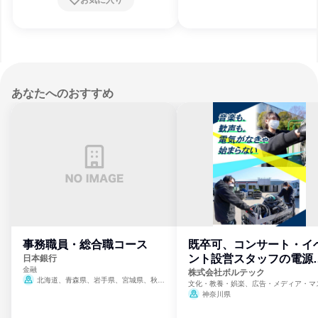
あなたへのおすすめ
事務職員・総合職コース
既卒可、コンサート・イ
ント設営スタッフの電源
日本銀行
金融
門
株式会社ボルテック
北海道、青森県、岩手県、宮城県、秋田
文化・教養・娯楽、広告・メディア・マ
県、山形県、福島県、茨城県、群馬県、埼玉
ミ、電力・ガス・水道・エネルギー
神奈川県
県、東京都、神奈川県、新潟県、富山県、石
川県、福井県、山梨県、長野県、静岡県、愛