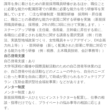
識等を身に着けるための新規採用職員研修があるほか、職位ごと
に必要な能力や配属部署での業務に必要な能力を培う研修等を実
施しています。 〇主な研修制度・階層別研修　採用時・昇任後
に、職位ごとの基礎的な能力や資質に関する研修を実施 （新規採
用職員研修は、採用後、2年の間に3回に分けて実施します。）・
ステージアップ研修（主任級、係長級、主幹級に昇任する前に、
各職位に必要とされる能力に関する講座を選択受講 （例：行政
法、実践型地域政策づくり、女性職員キャリアデザイン、DX企画
力向上等）） ・部局研修 （新しく配属された部署に早期に対応で
自己啓発支援
自己啓発支援：あり

大学等課程の履修や国際貢献活動のための自己啓発等休業のほ
か、自己啓発や社会活動などのメニューの中から、自分のニーズ
に合った事業を自由に選択して助成が受けられるカフェテリアプ
メンター制度
メンター制度：あり

新規採用職員一人ひとりにインストラクターを配置し、仕事の相
談・指導だけでなく、プライベートの悩み事等の相談に応じま