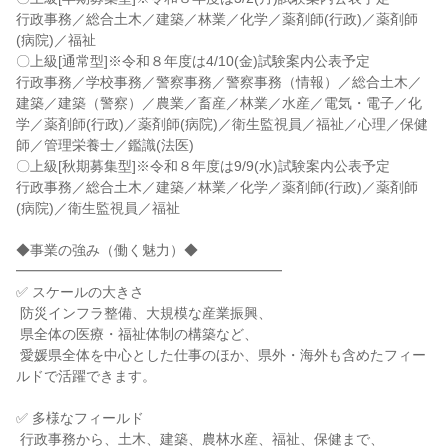
行政事務／総合土木／建築／林業／化学／薬剤師(行政)／薬剤師
(病院)／福祉

〇上級[通常型]※令和８年度は4/10(金)試験案内公表予定

行政事務／学校事務／警察事務／警察事務（情報）／総合土木／
建築／建築（警察）／農業／畜産／林業／水産／電気・電子／化
学／薬剤師(行政)／薬剤師(病院)／衛生監視員／福祉／心理／保健
師／管理栄養士／鑑識(法医)

〇上級[秋期募集型]※令和８年度は9/9(水)試験案内公表予定

行政事務／総合土木／建築／林業／化学／薬剤師(行政)／薬剤師
(病院)／衛生監視員／福祉

◆事業の強み（働く魅力）◆

━━━━━━━━━━━━━━━━━━━

✅ スケールの大きさ

 防災インフラ整備、大規模な産業振興、

 県全体の医療・福祉体制の構築など、

 愛媛県全体を中心とした仕事のほか、県外・海外も含めたフィー
ルドで活躍できます。

✅ 多様なフィールド

 行政事務から、土木、建築、農林水産、福祉、保健まで、
