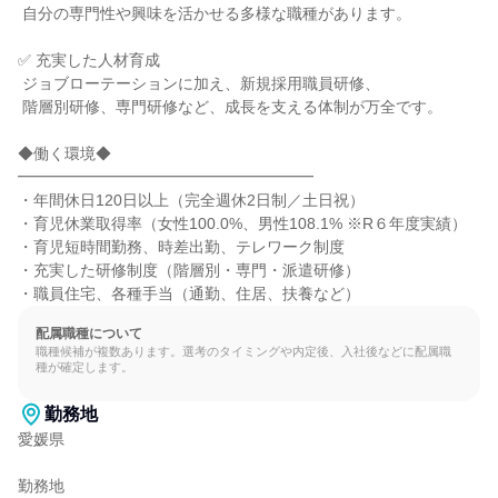
 自分の専門性や興味を活かせる多様な職種があります。

✅ 充実した人材育成

 ジョブローテーションに加え、新規採用職員研修、

 階層別研修、専門研修など、成長を支える体制が万全です。

◆働く環境◆

━━━━━━━━━━━━━━━━━━━

・年間休日120日以上（完全週休2日制／土日祝）

・育児休業取得率（女性100.0%、男性108.1% ※R６年度実績）

・育児短時間勤務、時差出勤、テレワーク制度

・充実した研修制度（階層別・専門・派遣研修）

・職員住宅、各種手当（通勤、住居、扶養など）
配属職種について
職種候補が複数あります。選考のタイミングや内定後、入社後などに配属職
種が確定します。
勤務地
愛媛県

勤務地
