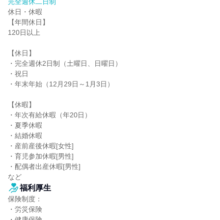
完全週休二日制
休日・休暇

【年間休日】

120日以上

【休日】

・完全週休2日制（土曜日、日曜日）

・祝日

・年末年始（12月29日～1月3日）

【休暇】

・年次有給休暇（年20日）

・夏季休暇

・結婚休暇

・産前産後休暇[女性]

・育児参加休暇[男性]

・配偶者出産休暇[男性]

など
福利厚生
保険制度：

・労災保険

・健康保険
