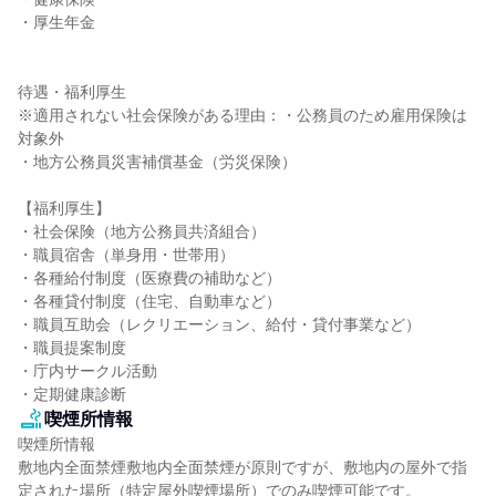
・厚生年金

待遇・福利厚生

※適用されない社会保険がある理由：・公務員のため雇用保険は
対象外

・地方公務員災害補償基金（労災保険）

【福利厚生】

・社会保険（地方公務員共済組合）

・職員宿舎（単身用・世帯用）

・各種給付制度（医療費の補助など）

・各種貸付制度（住宅、自動車など）

・職員互助会（レクリエーション、給付・貸付事業など）

・職員提案制度

・庁内サークル活動

・定期健康診断
喫煙所情報
喫煙所情報

敷地内全面禁煙敷地内全面禁煙が原則ですが、敷地内の屋外で指
定された場所（特定屋外喫煙場所）でのみ喫煙可能です。