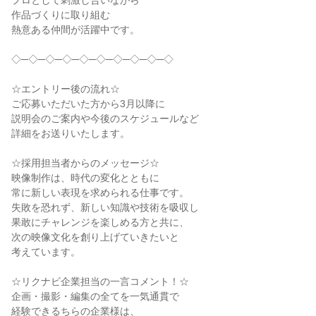
プロとして刺激し合いながら

作品づくりに取り組む

熱意ある仲間が活躍中です。

◇─◇─◇─◇─◇─◇─◇─◇─◇─◇

☆エントリー後の流れ☆

ご応募いただいた方から3月以降に

説明会のご案内や今後のスケジュールなど

詳細をお送りいたします。

☆採用担当者からのメッセージ☆

映像制作は、時代の変化とともに

常に新しい表現を求められる仕事です。

失敗を恐れず、新しい知識や技術を吸収し

果敢にチャレンジを楽しめる方と共に、

次の映像文化を創り上げていきたいと

考えています。

☆リクナビ企業担当の一言コメント！☆

企画・撮影・編集の全てを一気通貫で

経験できるちらの企業様は、
