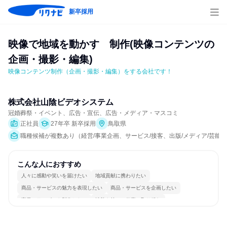
新卒採用
映像で地域を動かす　制作(映像コンテンツの
企画・撮影・編集)
映像コンテンツ制作（企画・撮影・編集）をする会社です！
株式会社山陰ビデオシステム
冠婚葬祭・イベント、広告・宣伝、広告・メディア・マスコミ
正社員
27年卒 新卒採用
鳥取県
職種候補が複数あり（経営/事業企画、サービス/接客、出版/メディア/芸能
こんな人におすすめ
人々に感動や笑いを届けたい
地域貢献に携わりたい
商品・サービスの魅力を表現したい
商品・サービスを企画したい
商品・サービスを製作したい
情熱を持って仕事に取り組む
常に新しいものに挑戦
チームワークを重視
一つの専門分野を極める
人とたくさん会話する