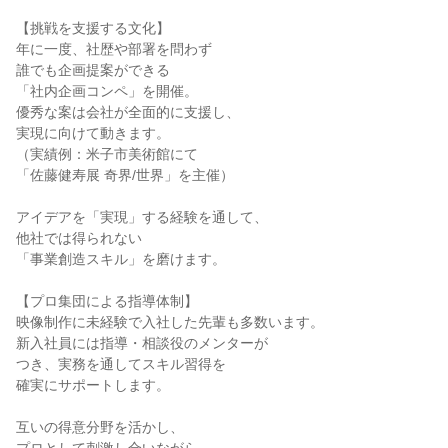
【挑戦を支援する文化】

年に一度、社歴や部署を問わず

誰でも企画提案ができる

「社内企画コンペ」を開催。

優秀な案は会社が全面的に支援し、

実現に向けて動きます。

（実績例：米子市美術館にて

「佐藤健寿展 奇界/世界」を主催）

アイデアを「実現」する経験を通して、

他社では得られない

「事業創造スキル」を磨けます。

【プロ集団による指導体制】

映像制作に未経験で入社した先輩も多数います。

新入社員には指導・相談役のメンターが

つき、実務を通してスキル習得を

確実にサポートします。

互いの得意分野を活かし、
