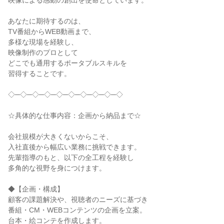
映像による感動の創出を使命としています。

あなたに期待するのは、

TV番組からWEB動画まで、

多様な現場を経験し、

映像制作のプロとして

どこでも通用するポータブルスキルを

習得することです。

◇─◇─◇─◇─◇─◇─◇─◇─◇─◇

☆具体的な仕事内容：企画から納品まで☆

会社規模が大きくないからこそ、

入社直後から幅広い業務に挑戦できます。

先輩指導のもと、以下の全工程を経験し

多角的な視野を身につけます。

◆【企画・構成】

顧客の課題解決や、視聴者のニーズに基づき

番組・CM・WEBコンテンツの企画を立案。

台本・絵コンテを作成します。
