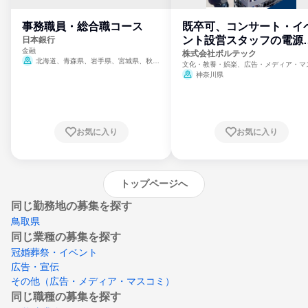
事務職員・総合職コース
既卒可、コンサート・イ
ント設営スタッフの電源
日本銀行
金融
門
株式会社ボルテック
北海道、青森県、岩手県、宮城県、秋田
文化・教養・娯楽、広告・メディア・マ
県、山形県、福島県、茨城県、群馬県、埼玉
ミ、電力・ガス・水道・エネルギー
神奈川県
県、東京都、神奈川県、新潟県、富山県、石
川県、福井県、山梨県、長野県、静岡県、愛
知県、京都府、大阪府、兵庫県、鳥取県、島
根県、岡山県、広島県、山口県、徳島県、香
川県、愛媛県、高知県、福岡県、佐賀県、長
お気に入り
お気に入り
崎県、熊本県、大分県、宮崎県、鹿児島県、
沖縄県
トップページへ
同じ勤務地の募集を探す
鳥取県
同じ業種の募集を探す
冠婚葬祭・イベント
広告・宣伝
その他（広告・メディア・マスコミ）
同じ職種の募集を探す