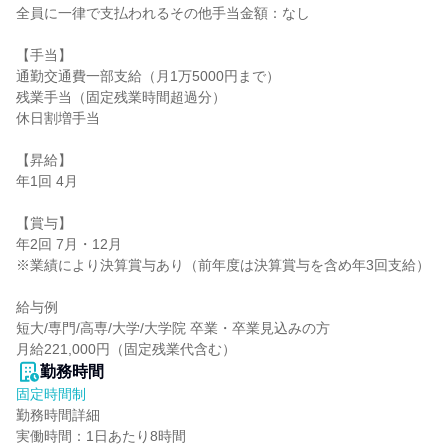
全員に一律で支払われるその他手当金額：なし

【手当】

通勤交通費一部支給（月1万5000円まで）

残業手当（固定残業時間超過分）

休日割増手当

【昇給】

年1回 4月

【賞与】

年2回 7月・12月

※業績により決算賞与あり（前年度は決算賞与を含め年3回支給）

給与例

短大/専門/高専/大学/大学院 卒業・卒業見込みの方

月給221,000円（固定残業代含む）
勤務時間
固定時間制
勤務時間詳細

実働時間：1日あたり8時間
