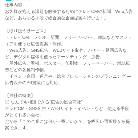
仕事内容

お客様が抱える課題を解決するためにテレビCMや新聞、Web広告
など、あらゆる手段で総合的な企画提案を行います。

【取り扱うサービス】

・テレビCM、ラジオ、新聞、フリーペーパー、雑誌などマスメデ
ィアを使った広告提案・制作。

・Web広告、SNS広告、WEBサイト制作、バナー・動画広告な
ど、デジタル媒体を使ったマーケティング・広告。

・屋外広告、看板、ポスター、印刷物、フリーペーパー、雑誌広
告などの各種制作物。

・イベント企画・運営や、総合プロモーションのプランニング — 
広告以外のPR施策にも対応。

【当社の特徴】

① なんでも相談できる“広告の総合商社”

テレビCM・SNS広告・WEBサイト・イベントなど、使える手段
がとても多い会社。

だから「この企業には何が一番いいか？」を幅広い選択肢から提
案できます。
