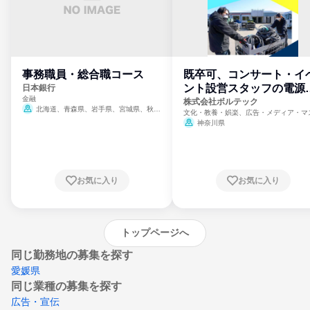
事務職員・総合職コース
既卒可、コンサート・イ
ント設営スタッフの電源
日本銀行
金融
門
株式会社ボルテック
北海道、青森県、岩手県、宮城県、秋田
文化・教養・娯楽、広告・メディア・マ
県、山形県、福島県、茨城県、群馬県、埼玉
ミ、電力・ガス・水道・エネルギー
神奈川県
県、東京都、神奈川県、新潟県、富山県、石
川県、福井県、山梨県、長野県、静岡県、愛
知県、京都府、大阪府、兵庫県、鳥取県、島
根県、岡山県、広島県、山口県、徳島県、香
川県、愛媛県、高知県、福岡県、佐賀県、長
お気に入り
お気に入り
崎県、熊本県、大分県、宮崎県、鹿児島県、
沖縄県
トップページへ
同じ勤務地の募集を探す
愛媛県
同じ業種の募集を探す
広告・宣伝