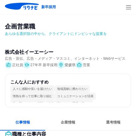
新卒採用
企画営業職
あらゆる選択肢の中から、クライアントにドンピシャな提案を
株式会社イーエーシー
広告・宣伝、広告・メディア・マスコミ、インターネット・Webサービス
正社員
27年卒 新卒採用
愛媛県
営業
こんな人におすすめ
人々に感動や笑いを届けたい
地域貢献に携わりたい
情熱を持って仕事に取り組む
コミュニケーションが活発
常に新しいものに挑戦
女性が働きやすい環境で働ける
長く同じ会社に居続けられる
自分の好きな場所で働ける
若手が裁量を持てる環境
人とたくさん会話する
仕事情報
企業情報
選考情報
職種と仕事内容