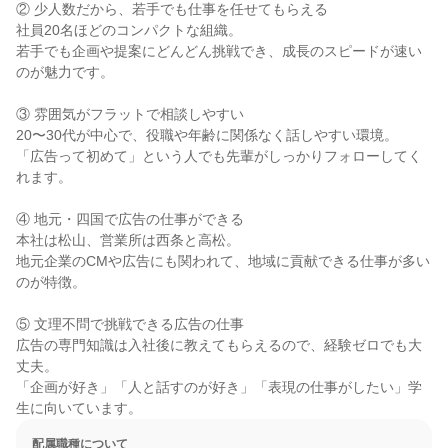
② 少人数だから、若手でも仕事を任せてもらえる

社員20名ほどのコンパクトな組織。

若手でも企画や提案にどんどん挑戦でき、成長のスピードが速い
のが魅力です。

③ 雰囲気がフラットで相談しやすい

20〜30代が中心で、役職や年齢に関係なく話しやすい環境。

「広告って初めて」という人でも先輩がしっかりフォローしてく
れます。

④ 地元・四国で広告の仕事ができる

本社は松山、営業所は西条と高松。

地元企業のCMや広告にも関われて、地域に貢献できる仕事が多い
のが特徴。

⑤ 文理不問で挑戦できる広告の仕事

広告の専門知識は入社後に教えてもらえるので、経験ゼロでも大
丈夫。

「企画が好き」「人と話すのが好き」「表現の仕事がしたい」学
生に向いています。
配属職種について