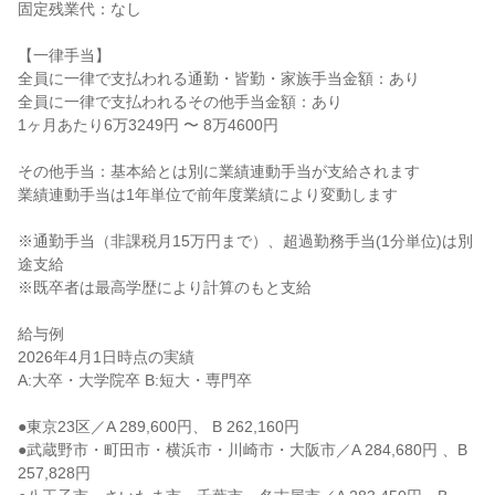
固定残業代：なし

【一律手当】

全員に一律で支払われる通勤・皆勤・家族手当金額：あり

全員に一律で支払われるその他手当金額：あり

1ヶ月あたり6万3249円 〜 8万4600円

その他手当：基本給とは別に業績連動手当が支給されます

業績連動手当は1年単位で前年度業績により変動します

※通勤手当（非課税月15万円まで）、超過勤務手当(1分単位)は別
途支給

※既卒者は最高学歴により計算のもと支給

給与例

2026年4月1日時点の実績

A:大卒・大学院卒 B:短大・専門卒

●東京23区／A 289,600円、 B 262,160円

●武蔵野市・町田市・横浜市・川崎市・大阪市／A 284,680円 、B 
257,828円
