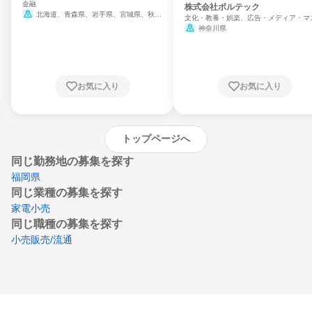
金融
門
株式会社ボルテック
北海道、青森県、岩手県、宮城県、秋田
文化・教養・娯楽、広告・メディア・マ
県、山形県、福島県、茨城県、群馬県、埼玉
ミ、電力・ガス・水道・エネルギー
神奈川県
県、東京都、神奈川県、新潟県、富山県、石
川県、福井県、山梨県、長野県、静岡県、愛
知県、京都府、大阪府、兵庫県、鳥取県、島
根県、岡山県、広島県、山口県、徳島県、香
川県、愛媛県、高知県、福岡県、佐賀県、長
お気に入り
お気に入り
崎県、熊本県、大分県、宮崎県、鹿児島県、
沖縄県
トップページへ
同じ勤務地の募集を探す
福岡県
同じ業種の募集を探す
家電小売
同じ職種の募集を探す
小売販売/流通