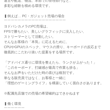
運営や配送、物流、本部での管理部門など、

多彩な経験を積める環境です。

▍例えば… PC・ガジェット売場の場合

￣￣￣￣￣￣￣￣￣￣￣￣￣￣￣￣￣￣

ヨドバシカメラのPC売場は、

FPSで勝ちたい、美しいグラフィックに没入したい、

ストリーマーとして活動したい。

そんなお客様の「本気」に応えるために、

CPUやGPUのスペック、マウスの滑り、キーボードの反応まで

徹底的にこだわり抜いた提案をする場所です。

「アドバイス通りに環境を整えたら、ランクが上がった！」

「このキーボード、打鍵感が最高で作業も捗る」

そんなお声をいただけた時の喜びは格別です。

単なる販売員ではなく、お客様と一緒に

「理想のゲーミングライフ」を構築していく面白さがあります。

※配属先店舗での売場の希望確約はできかねます

▍働く環境

￣￣￣￣￣￣
