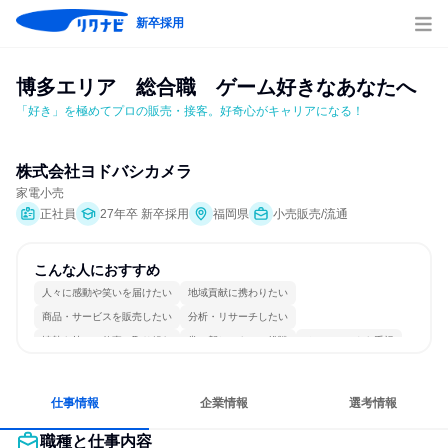
新卒採用
博多エリア　総合職　ゲーム好きなあなたへ
「好き」を極めてプロの販売・接客。好奇心がキャリアになる！
株式会社ヨドバシカメラ
家電小売
正社員
27年卒 新卒採用
福岡県
小売販売/流通
こんな人におすすめ
人々に感動や笑いを届けたい
地域貢献に携わりたい
商品・サービスを販売したい
分析・リサーチしたい
情熱を持って仕事に取り組む
常に新しいものに挑戦
チームワークを重視
自分の好きな場所で働ける
若手が裁量を持てる環境
人とたくさん会話する
仕事情報
企業情報
選考情報
職種と仕事内容