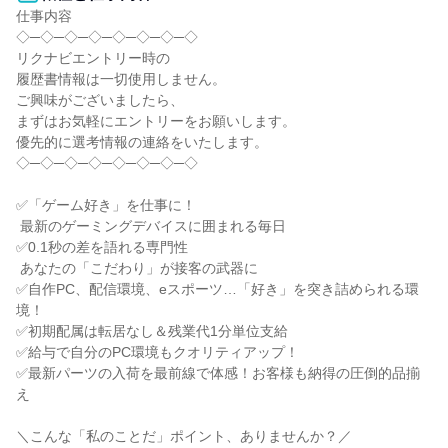
仕事内容

◇─◇─◇─◇─◇─◇─◇─◇

リクナビエントリー時の

履歴書情報は一切使用しません。

ご興味がございましたら、

まずはお気軽にエントリーをお願いします。

優先的に選考情報の連絡をいたします。

◇─◇─◇─◇─◇─◇─◇─◇

✅「ゲーム好き」を仕事に！

 最新のゲーミングデバイスに囲まれる毎日

✅0.1秒の差を語れる専門性

 あなたの「こだわり」が接客の武器に

✅自作PC、配信環境、eスポーツ…「好き」を突き詰められる環
境！

✅初期配属は転居なし＆残業代1分単位支給

✅給与で自分のPC環境もクオリティアップ！

✅最新パーツの入荷を最前線で体感！お客様も納得の圧倒的品揃
え

＼こんな「私のことだ」ポイント、ありませんか？／
