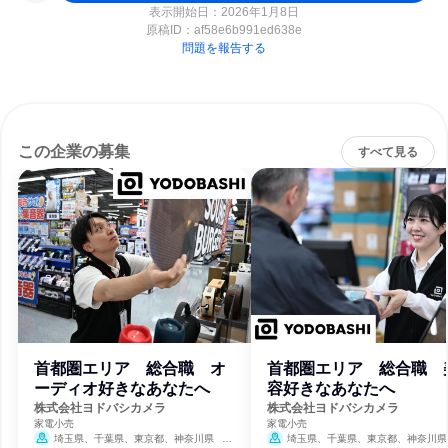
表示開始日：2026年1月8日
原稿ID：
af58e6b991ed638e
問題を報告する
この企業の募集
すべて見る
首都圏エリア 総合職 オ
首都圏エリア 総合職 
ーディオ好きなあなたへ
容好きなあなたへ
株式会社ヨドバシカメラ
株式会社ヨドバシカメラ
家電小売
家電小売
埼玉県、千葉県、東京都、神奈川県
埼玉県、千葉県、東京都、神奈川県