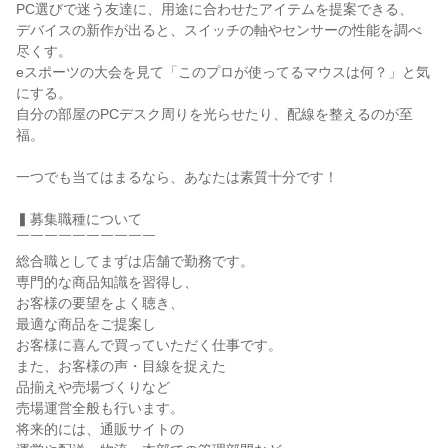
PC選びで迷う友達に、用途に合わせたアイテムを提案できる、

デバイスの新作が出ると、スイッチの軸やセンサーの性能を調べ
尽くす。

eスポーツの大会を見て「このプロが使ってるマウスは何？」と気
にする。

自分の部屋のPCデスク周りを光らせたり、配線を整えるのが至
福。

一つでも当てはまるなら、あなたは素質十分です！

▍募集職種について

￣￣￣￣￣￣￣￣￣￣

総合職としてまずは店舗で勤務です。

専門的な商品知識を習得し、

お客様の要望をよく聴き、

最適な商品をご提案し

お客様に喜んで買っていただく仕事です。

また、お客様の声・目線を捉えた

品揃えや売場づくりなど

売場運営全般も行います。

将来的には、通販サイトの
