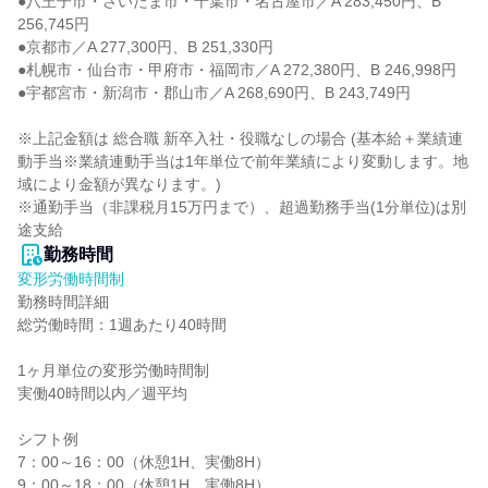
●八王子市・さいたま市・千葉市・名古屋市／A 283,450円、B 
256,745円

●京都市／A 277,300円、B 251,330円

●札幌市・仙台市・甲府市・福岡市／A 272,380円、B 246,998円

●宇都宮市・新潟市・郡山市／A 268,690円、B 243,749円

※上記金額は 総合職 新卒入社・役職なしの場合 (基本給＋業績連
動手当※業績連動手当は1年単位で前年業績により変動します。地
域により金額が異なります。)

※通勤手当（非課税月15万円まで）、超過勤務手当(1分単位)は別
途支給
勤務時間
変形労働時間制
勤務時間詳細

総労働時間：1週あたり40時間

1ヶ月単位の変形労働時間制

実働40時間以内／週平均

シフト例

7：00～16：00（休憩1H、実働8H）

9：00～18：00（休憩1H、実働8H）
