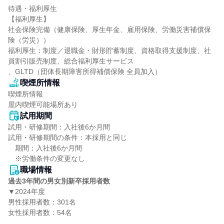
待遇・福利厚生

【福利厚生】

社会保険完備（健康保険、厚生年金、雇用保険、労働災害補償保
険（労災））

福利厚生：制度／退職金・財形貯蓄制度、資格取得支援制度、社
員割引販売制度、総合福利厚生サービス

、GLTD（団体長期障害所得補償保険 全員加入）
喫煙所情報
喫煙所情報

屋内喫煙可能場所あり
試用期間
試用・研修期間：入社後6か月間

試用・研修期間の条件：本採用と同じ

　期間：入社後6か月間

職場情報
過去3年間の男女別新卒採用者数
▼2024年度

男性採用者数：301名

女性採用者数：54名
