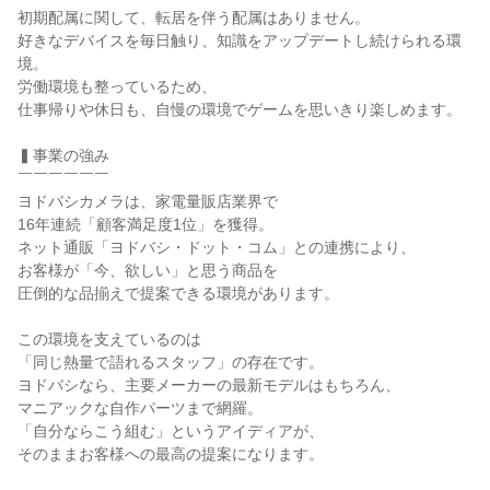
初期配属に関して、転居を伴う配属はありません。

好きなデバイスを毎日触り、知識をアップデートし続けられる環
境。

労働環境も整っているため、

仕事帰りや休日も、自慢の環境でゲームを思いきり楽しめます。

▍事業の強み

￣￣￣￣￣￣

ヨドバシカメラは、家電量販店業界で

16年連続「顧客満足度1位」を獲得。

ネット通販「ヨドバシ・ドット・コム」との連携により、

お客様が「今、欲しい」と思う商品を

圧倒的な品揃えで提案できる環境があります。

この環境を支えているのは

「同じ熱量で語れるスタッフ」の存在です。

ヨドバシなら、主要メーカーの最新モデルはもちろん、

マニアックな自作パーツまで網羅。

「自分ならこう組む」というアイディアが、

そのままお客様への最高の提案になります。
