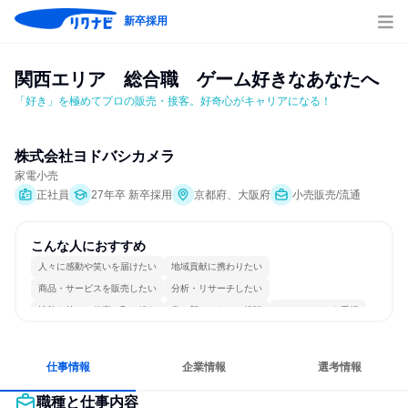
新卒採用
関西エリア　総合職　ゲーム好きなあなたへ
「好き」を極めてプロの販売・接客。好奇心がキャリアになる！
株式会社ヨドバシカメラ
家電小売
正社員
27年卒 新卒採用
京都府、大阪府
小売販売/流通
こんな人におすすめ
人々に感動や笑いを届けたい
地域貢献に携わりたい
商品・サービスを販売したい
分析・リサーチしたい
情熱を持って仕事に取り組む
常に新しいものに挑戦
チームワークを重視
自分の好きな場所で働ける
若手が裁量を持てる環境
人とたくさん会話する
仕事情報
企業情報
選考情報
職種と仕事内容