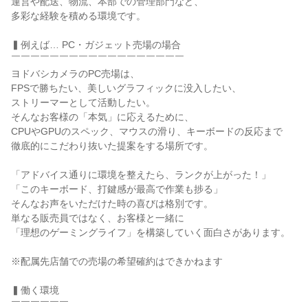
運営や配送、物流、本部での管理部門など、

多彩な経験を積める環境です。

▍例えば… PC・ガジェット売場の場合

￣￣￣￣￣￣￣￣￣￣￣￣￣￣￣￣￣￣

ヨドバシカメラのPC売場は、

FPSで勝ちたい、美しいグラフィックに没入したい、

ストリーマーとして活動したい。

そんなお客様の「本気」に応えるために、

CPUやGPUのスペック、マウスの滑り、キーボードの反応まで

徹底的にこだわり抜いた提案をする場所です。

「アドバイス通りに環境を整えたら、ランクが上がった！」

「このキーボード、打鍵感が最高で作業も捗る」

そんなお声をいただけた時の喜びは格別です。

単なる販売員ではなく、お客様と一緒に

「理想のゲーミングライフ」を構築していく面白さがあります。

※配属先店舗での売場の希望確約はできかねます

▍働く環境

￣￣￣￣￣￣
