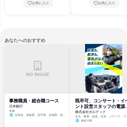
お気に入り
お気に入り
あなたへのおすすめ
事務職員・総合職コース
既卒可、コンサート・イ
ント設営スタッフの電源
日本銀行
金融
門
株式会社ボルテック
北海道、青森県、岩手県、宮城県、秋田
文化・教養・娯楽、広告・メディア・マ
県、山形県、福島県、茨城県、群馬県、埼玉
ミ、電力・ガス・水道・エネルギー
神奈川県
県、東京都、神奈川県、新潟県、富山県、石