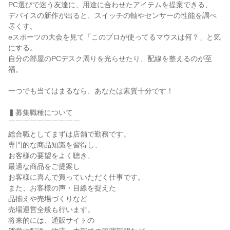
PC選びで迷う友達に、用途に合わせたアイテムを提案できる、

デバイスの新作が出ると、スイッチの軸やセンサーの性能を調べ
尽くす。

eスポーツの大会を見て「このプロが使ってるマウスは何？」と気
にする。

自分の部屋のPCデスク周りを光らせたり、配線を整えるのが至
福。

一つでも当てはまるなら、あなたは素質十分です！

▍募集職種について

￣￣￣￣￣￣￣￣￣￣

総合職としてまずは店舗で勤務です。

専門的な商品知識を習得し、

お客様の要望をよく聴き、

最適な商品をご提案し

お客様に喜んで買っていただく仕事です。

また、お客様の声・目線を捉えた

品揃えや売場づくりなど

売場運営全般も行います。

将来的には、通販サイトの
