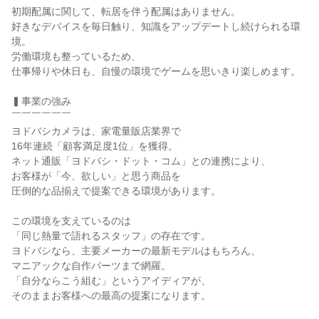
初期配属に関して、転居を伴う配属はありません。

好きなデバイスを毎日触り、知識をアップデートし続けられる環
境。

労働環境も整っているため、

仕事帰りや休日も、自慢の環境でゲームを思いきり楽しめます。

▍事業の強み

￣￣￣￣￣￣

ヨドバシカメラは、家電量販店業界で

16年連続「顧客満足度1位」を獲得。

ネット通販「ヨドバシ・ドット・コム」との連携により、

お客様が「今、欲しい」と思う商品を

圧倒的な品揃えで提案できる環境があります。

この環境を支えているのは

「同じ熱量で語れるスタッフ」の存在です。

ヨドバシなら、主要メーカーの最新モデルはもちろん、

マニアックな自作パーツまで網羅。

「自分ならこう組む」というアイディアが、

そのままお客様への最高の提案になります。
