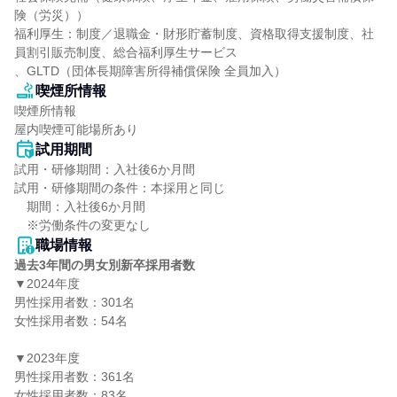
険（労災））

福利厚生：制度／退職金・財形貯蓄制度、資格取得支援制度、社
員割引販売制度、総合福利厚生サービス

、GLTD（団体長期障害所得補償保険 全員加入）
喫煙所情報
喫煙所情報

屋内喫煙可能場所あり
試用期間
試用・研修期間：入社後6か月間

試用・研修期間の条件：本採用と同じ

　期間：入社後6か月間

職場情報
過去3年間の男女別新卒採用者数
▼2024年度

男性採用者数：301名

女性採用者数：54名

▼2023年度

男性採用者数：361名

女性採用者数：83名
