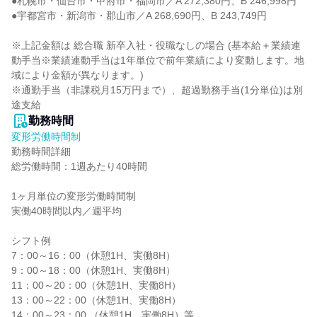
●札幌市・仙台市・甲府市・福岡市／A 272,380円、B 246,998円

●宇都宮市・新潟市・郡山市／A 268,690円、B 243,749円

※上記金額は 総合職 新卒入社・役職なしの場合 (基本給＋業績連
動手当※業績連動手当は1年単位で前年業績により変動します。地
域により金額が異なります。)

※通勤手当（非課税月15万円まで）、超過勤務手当(1分単位)は別
途支給
勤務時間
変形労働時間制
勤務時間詳細

総労働時間：1週あたり40時間

1ヶ月単位の変形労働時間制

実働40時間以内／週平均

シフト例

7：00～16：00（休憩1H、実働8H）

9：00～18：00（休憩1H、実働8H）

11：00～20：00（休憩1H、実働8H）

13：00～22：00（休憩1H、実働8H）

14：00～23：00 （休憩1H、実働8H）等