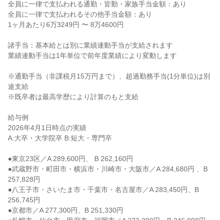
全員に一律で支払われる通勤・皆勤・家族手当金額：あり

全員に一律で支払われるその他手当金額：あり

1ヶ月あたり6万3249円 〜 8万4600円

諸手当：基本給とは別に業績連動手当が支給されます

業績連動手当は1年単位で前年度業績により変動します

※通勤手当（非課税月15万円まで）、超過勤務手当(1分単位)は別
途支給

※既卒者は最高学歴により計算のもと支給

給与例

2026年4月1日時点の実績

A:大卒・大学院卒 B:短大・専門卒

●東京23区／A 289,600円、 B 262,160円

●武蔵野市・町田市・横浜市・川崎市・大阪市／A 284,680円 、B 
257,828円

●八王子市・さいたま市・千葉市・名古屋市／A 283,450円、B 
256,745円

●京都市／A 277,300円、B 251,330円
