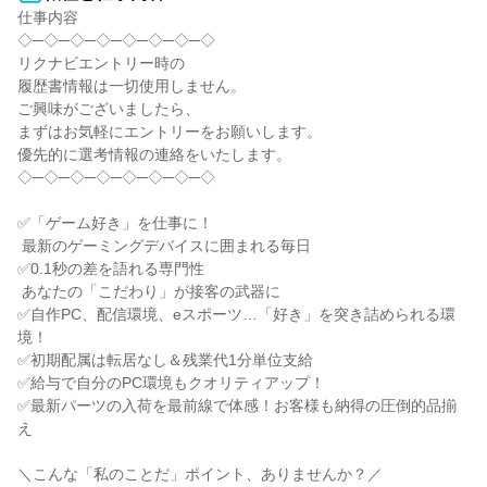
仕事内容

◇─◇─◇─◇─◇─◇─◇─◇

リクナビエントリー時の

履歴書情報は一切使用しません。

ご興味がございましたら、

まずはお気軽にエントリーをお願いします。

優先的に選考情報の連絡をいたします。

◇─◇─◇─◇─◇─◇─◇─◇

✅「ゲーム好き」を仕事に！

 最新のゲーミングデバイスに囲まれる毎日

✅0.1秒の差を語れる専門性

 あなたの「こだわり」が接客の武器に

✅自作PC、配信環境、eスポーツ…「好き」を突き詰められる環
境！

✅初期配属は転居なし＆残業代1分単位支給

✅給与で自分のPC環境もクオリティアップ！

✅最新パーツの入荷を最前線で体感！お客様も納得の圧倒的品揃
え

＼こんな「私のことだ」ポイント、ありませんか？／
