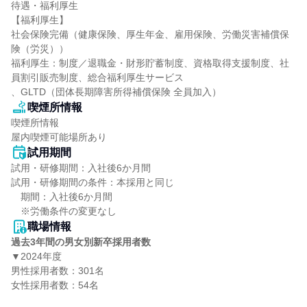
待遇・福利厚生

【福利厚生】

社会保険完備（健康保険、厚生年金、雇用保険、労働災害補償保
険（労災））

福利厚生：制度／退職金・財形貯蓄制度、資格取得支援制度、社
員割引販売制度、総合福利厚生サービス

、GLTD（団体長期障害所得補償保険 全員加入）
喫煙所情報
喫煙所情報

屋内喫煙可能場所あり
試用期間
試用・研修期間：入社後6か月間

試用・研修期間の条件：本採用と同じ

　期間：入社後6か月間

職場情報
過去3年間の男女別新卒採用者数
▼2024年度

男性採用者数：301名

女性採用者数：54名
