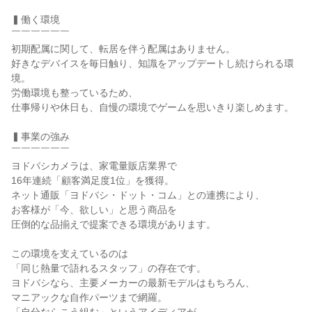
▍働く環境

￣￣￣￣￣￣

初期配属に関して、転居を伴う配属はありません。

好きなデバイスを毎日触り、知識をアップデートし続けられる環
境。

労働環境も整っているため、

仕事帰りや休日も、自慢の環境でゲームを思いきり楽しめます。

▍事業の強み

￣￣￣￣￣￣

ヨドバシカメラは、家電量販店業界で

16年連続「顧客満足度1位」を獲得。

ネット通販「ヨドバシ・ドット・コム」との連携により、

お客様が「今、欲しい」と思う商品を

圧倒的な品揃えで提案できる環境があります。

この環境を支えているのは

「同じ熱量で語れるスタッフ」の存在です。

ヨドバシなら、主要メーカーの最新モデルはもちろん、

マニアックな自作パーツまで網羅。
