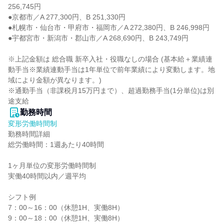
256,745円

●京都市／A 277,300円、B 251,330円

●札幌市・仙台市・甲府市・福岡市／A 272,380円、B 246,998円

●宇都宮市・新潟市・郡山市／A 268,690円、B 243,749円

※上記金額は 総合職 新卒入社・役職なしの場合 (基本給＋業績連
動手当※業績連動手当は1年単位で前年業績により変動します。地
域により金額が異なります。)

※通勤手当（非課税月15万円まで）、超過勤務手当(1分単位)は別
途支給
勤務時間
変形労働時間制
勤務時間詳細

総労働時間：1週あたり40時間

1ヶ月単位の変形労働時間制

実働40時間以内／週平均

シフト例

7：00～16：00（休憩1H、実働8H）

9：00～18：00（休憩1H、実働8H）
