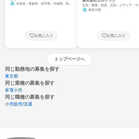
門
株式会社ボルテック
北海道、青森県、岩手県、宮城県、秋田
文化・教養・娯楽、広告・メディア・マ
県、山形県、福島県、茨城県、群馬県、埼玉
ミ、電力・ガス・水道・エネルギー
神奈川県
県、東京都、神奈川県、新潟県、富山県、石
川県、福井県、山梨県、長野県、静岡県、愛
知県、京都府、大阪府、兵庫県、鳥取県、島
根県、岡山県、広島県、山口県、徳島県、香
川県、愛媛県、高知県、福岡県、佐賀県、長
お気に入り
お気に入り
崎県、熊本県、大分県、宮崎県、鹿児島県、
沖縄県
トップページへ
同じ勤務地の募集を探す
東京都
同じ業種の募集を探す
家電小売
同じ職種の募集を探す
小売販売/流通