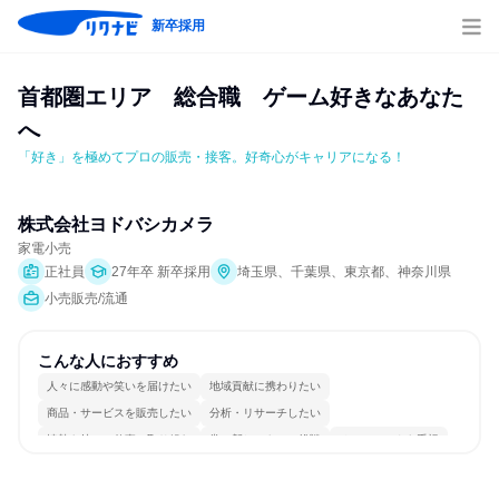
新卒採用
首都圏エリア　総合職　ゲーム好きなあなた
へ
「好き」を極めてプロの販売・接客。好奇心がキャリアになる！
株式会社ヨドバシカメラ
家電小売
正社員
27年卒 新卒採用
埼玉県、千葉県、東京都、神奈川県
小売販売/流通
こんな人におすすめ
人々に感動や笑いを届けたい
地域貢献に携わりたい
商品・サービスを販売したい
分析・リサーチしたい
情熱を持って仕事に取り組む
常に新しいものに挑戦
チームワークを重視
自分の好きな場所で働ける
若手が裁量を持てる環境
人とたくさん会話する