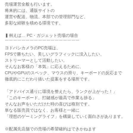
売場運営全般も行います。

将来的には、通販サイトの

運営や配送、物流、本部での管理部門など、

多彩な経験を積める環境です。

▍例えば… PC・ガジェット売場の場合

￣￣￣￣￣￣￣￣￣￣￣￣￣￣￣￣￣￣

ヨドバシカメラのPC売場は、

FPSで勝ちたい、美しいグラフィックに没入したい、

ストリーマーとして活動したい。

そんなお客様の「本気」に応えるために、

CPUやGPUのスペック、マウスの滑り、キーボードの反応まで

徹底的にこだわり抜いた提案をする場所です。

「アドバイス通りに環境を整えたら、ランクが上がった！」

「このキーボード、打鍵感が最高で作業も捗る」

そんなお声をいただけた時の喜びは格別です。

単なる販売員ではなく、お客様と一緒に

「理想のゲーミングライフ」を構築していく面白さがあります。

※配属先店舗での売場の希望確約はできかねます
