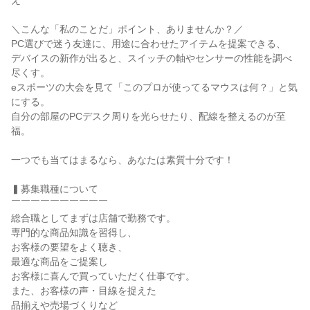
え

＼こんな「私のことだ」ポイント、ありませんか？／

PC選びで迷う友達に、用途に合わせたアイテムを提案できる、

デバイスの新作が出ると、スイッチの軸やセンサーの性能を調べ
尽くす。

eスポーツの大会を見て「このプロが使ってるマウスは何？」と気
にする。

自分の部屋のPCデスク周りを光らせたり、配線を整えるのが至
福。

一つでも当てはまるなら、あなたは素質十分です！

▍募集職種について

￣￣￣￣￣￣￣￣￣￣

総合職としてまずは店舗で勤務です。

専門的な商品知識を習得し、

お客様の要望をよく聴き、

最適な商品をご提案し

お客様に喜んで買っていただく仕事です。

また、お客様の声・目線を捉えた

品揃えや売場づくりなど
