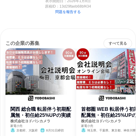
表示開始日：2026年1月8日
原稿ID：
13d29faeb68bf434
問題を報告する
この企業の募集
すべて見る
関西 総合職 転居伴う初期配
首都圏 WEB 転居伴う初
属無・初任給25%UPの実績
配属無・初任給25%UP
績
株式会社ヨドバシカメラ
株式会社ヨドバシカメラ
家電小売
家電小売
京都府、大阪府
8月31日締切
埼玉県、千葉県、東京都、神奈川県
8月31日締切