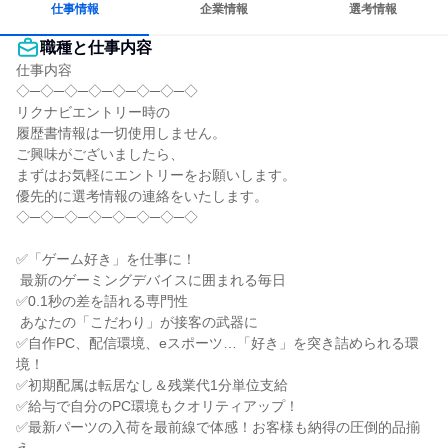
仕事情報
企業情報
選考情報
職種と仕事内容
仕事内容

◇─◇─◇─◇─◇─◇─◇─◇

リクナビエントリー時の

履歴書情報は一切使用しません。

ご興味がございましたら、

まずはお気軽にエントリーをお願いします。

優先的に選考情報の連絡をいたします。

◇─◇─◇─◇─◇─◇─◇─◇

✅「ゲーム好き」を仕事に！

 最新のゲーミングデバイスに囲まれる毎日

✅0.1秒の差を語れる専門性

 あなたの「こだわり」が接客の武器に

✅自作PC、配信環境、eスポーツ…「好き」を突き詰められる環
境！

✅初期配属は転居なし＆残業代1分単位支給

✅給与で自分のPC環境もクオリティアップ！

✅最新パーツの入荷を最前線で体感！お客様も納得の圧倒的品揃