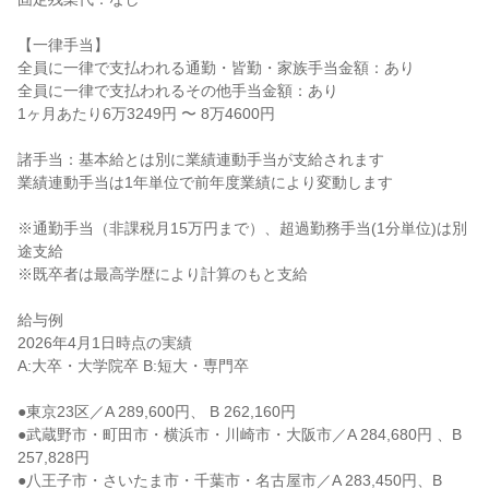
【一律手当】

全員に一律で支払われる通勤・皆勤・家族手当金額：あり

全員に一律で支払われるその他手当金額：あり

1ヶ月あたり6万3249円 〜 8万4600円

諸手当：基本給とは別に業績連動手当が支給されます

業績連動手当は1年単位で前年度業績により変動します

※通勤手当（非課税月15万円まで）、超過勤務手当(1分単位)は別
途支給

※既卒者は最高学歴により計算のもと支給

給与例

2026年4月1日時点の実績

A:大卒・大学院卒 B:短大・専門卒

●東京23区／A 289,600円、 B 262,160円

●武蔵野市・町田市・横浜市・川崎市・大阪市／A 284,680円 、B 
257,828円

●八王子市・さいたま市・千葉市・名古屋市／A 283,450円、B 