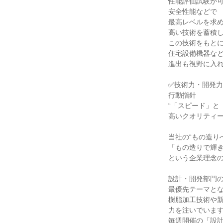
性能評価試験が可
安全性能などで

最高レベルを求め
高い技術を蓄積し
この技術をもとに
住宅設備機器など
進出も視野に入れ
✅技術力・開発力

行動指針

“「スピード」と「
高いクオリティー
当社の“もの造りへ
「もの造りで輝き
という企業理念の
設計・開発部門の
最優先テーマとな
樹脂加工技術や新
力を注いでいます
毎週開催の「設計