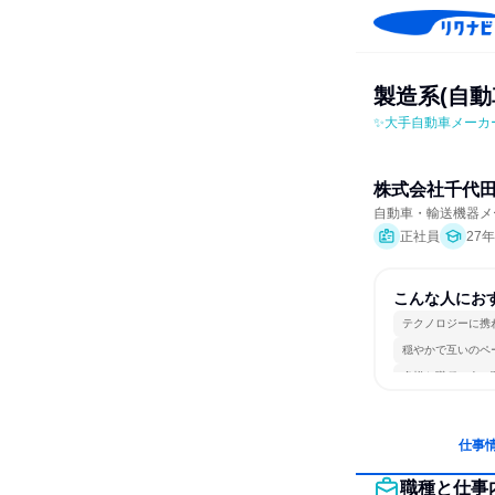
製造系(自
✨大手自動車メーカ
株式会社千代
自動車・輸送機器メ
正社員
27
こんな人にお
テクノロジーに携
穏やかで互いのペ
多様な職種の人と
仕事
職種と仕事