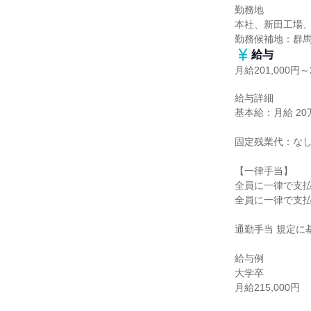
勤務地

本社、新田工場、
勤務候補地：群
給与
月給201,000円～2
給与詳細

基本給：月給 20万1
固定残業代：なし
【一律手当】

全員に一律で支払
全員に一律で支払
通勤手当 規定に基
給与例

大学卒

月給215,000円
