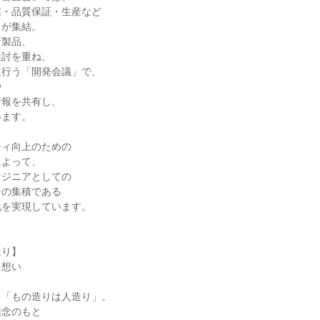
・品質保証・生産など

が集結。

製品、

討を重ね、

行う「開発会議」で、



報を共有し、

ます。

ィ向上のための

よって、

ジニアとしての

の集積である

を実現しています。

り】

想い

「もの造りは人造り」。

念のもと
