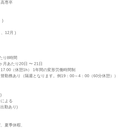
高専卒

)

、12月 )
り8時間

月あたり20日 〜 21日

17:00（休憩1h） 1年間の変形労働時間制

替勤務あり（隔週となります。例19：00～4：00（60分休憩））


による

出勤あり)

暇、夏季休暇、
