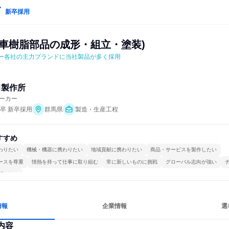
新卒採用
動車樹脂部品の成形・組立・塗装)
ー各社の主力ブランドに当社製品が多く採用
田製作所
ーカー
年卒 新卒採用
群馬県
製造・生産工程
すすめ
わりたい
機械・機器に携わりたい
地域貢献に携わりたい
商品・サービスを製作したい
ースを尊重
情熱を持って仕事に取り組む
常に新しいものに挑戦
グローバル志向が強い
関われる
情報
企業情報
選
内容