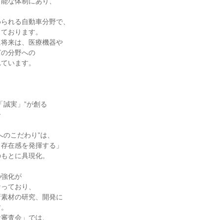
能な体制にあり、

られる自動車分野で、

ております。

将来は、医療機器や

の分野への

ています。

誠実」”が創る



のこだわり”は、

存在感を発揮する」

もとに具現化。

強化が

っており、

素材の研究、開発に

。

審査会」では、
