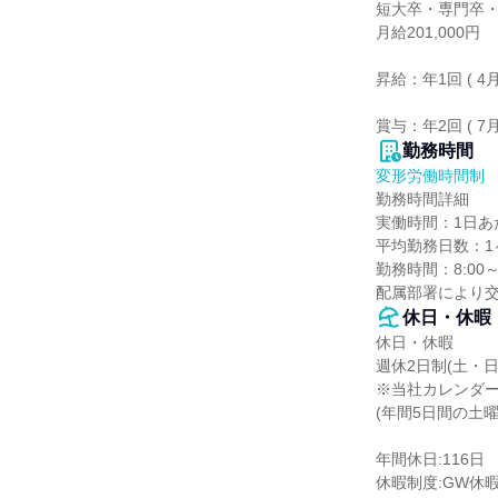
短大卒・専門卒・
月給201,000円

昇給：年1回 ( 4月 
賞与：年2回 ( 7月
勤務時間
変形労働時間制
勤務時間詳細

実働時間：1日あた
平均勤務日数：1ヶ
勤務時間：8:00～
配属部署により交
休日・休暇
休日・休暇

週休2日制(土・日)
※当社カレンダー
(年間5日間の土曜
年間休日:116日

休暇制度:GW休