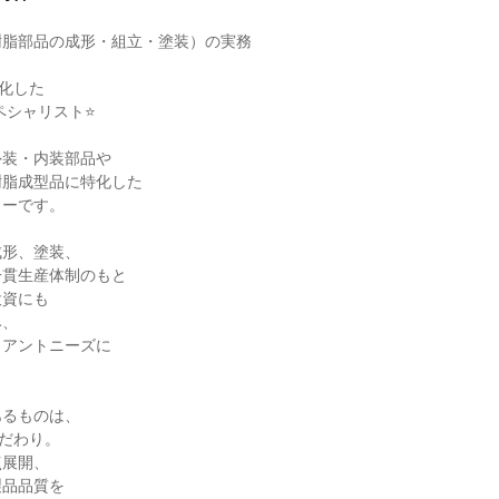
脂部品の成形・組立・塗装）の実務

化した

装・内装部品や

脂成型品に特化した

ーです。

形、塗装、

貫生産体制のもと

資にも

、

アントニーズに

るものは、

だわり。

展開、

品品質を
