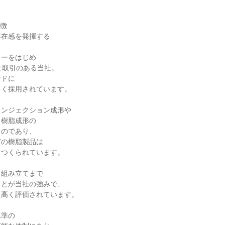


徴

在感を発揮する

ーをはじめ

と取引のある当社。

ドに

く採用されています。

ンジェクション成形や

樹脂成形の

のであり、

の樹脂製品は

つくられています。

組み立てまで

とが当社の強みで、

高く評価されています。

準の
