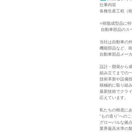
仕事内容

各種生産工程（樹
⭐️樹脂成型品に特
 自動車部品のスペシャリスト⭐️

当社は自動車の外
機能部品など、樹
自動車部品メーカ
設計・開発から成
組み立てまでの一
技術革新や設備投
積極的に取り組み
最新技術でクライ
応えています。

私たちの根底にあ
“もの造り”へのこ
グローバルな拠点
業界最高水準の製