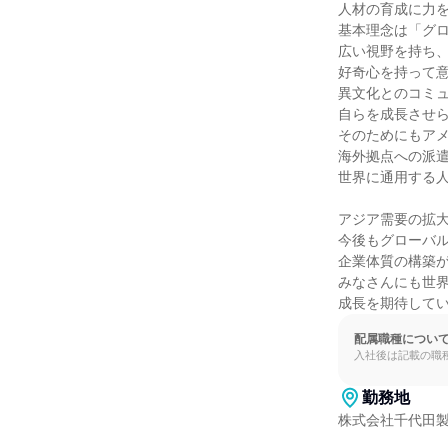
人材の育成に力を
基本理念は「グロ
広い視野を持ち、
好奇心を持って意
異文化とのコミュ
自らを成⻑させら
そのためにもアメ
海外拠点への派遣
世界に通用する人
アジア需要の拡大
今後もグローバル
企業体質の構築が
みなさんにも世界
成⻑を期待して
配属職種につい
入社後は記載の職
勤務地
株式会社千代田製