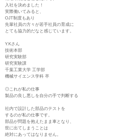
入社を決めました！

実際働いてみると、

OJT制度もあり

先輩社員の方々が若手社員の育成に

とても協力的だなと感じています。

Y.Kさん

技術本部

研究実験部

研究実験課

千葉工業大学 工学部

機械サイエンス学科 卒

◎これが私の仕事

製品の良し悪しを自分の手で判断する

社内で設計した部品のテストを

するのが私の仕事です。

部品が問題を抱えたまま車となり、

世に出てしまうことは

絶対にあってはなりません。
