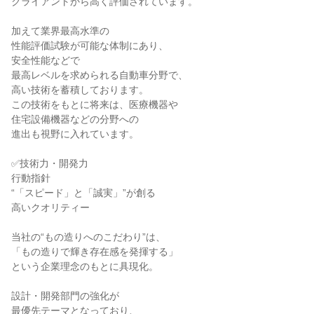
クライアントから高く評価されています。

加えて業界最高水準の

性能評価試験が可能な体制にあり、

安全性能などで

最高レベルを求められる自動車分野で、

高い技術を蓄積しております。

この技術をもとに将来は、医療機器や

住宅設備機器などの分野への

進出も視野に入れています。

✅技術力・開発力

行動指針

“「スピード」と「誠実」”が創る

高いクオリティー

当社の“もの造りへのこだわり”は、

「もの造りで輝き存在感を発揮する」

という企業理念のもとに具現化。

設計・開発部門の強化が

最優先テーマとなっており、
