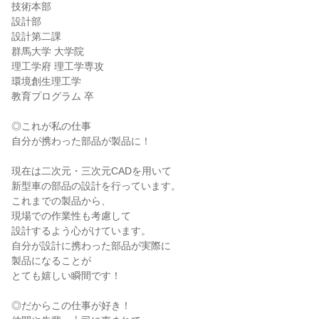
技術本部

設計部

設計第二課

群馬大学 大学院

理工学府 理工学専攻

環境創生理工学

教育プログラム 卒

◎これが私の仕事

自分が携わった部品が製品に！

現在は二次元・三次元CADを用いて

新型車の部品の設計を行っています。

これまでの製品から、

現場での作業性も考慮して

設計するよう心がけています。

自分が設計に携わった部品が実際に

製品になることが

とても嬉しい瞬間です！

◎だからこの仕事が好き！
