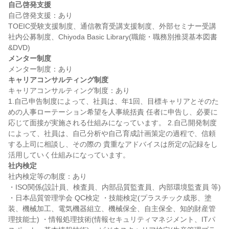
自己啓発支援
自己啓発支援：あり

TOEIC受験支援制度、通信教育受講支援制度、外部セミナー受講
社内公募制度、Chiyoda Basic Library(職能・職務別推奨基本図書
メンター制度
キャリアコンサルティング制度
キャリアコンサルティング制度：あり

1.自己申告制度によって、社員は、年1回、目標キャリアとそのた
めの人事ローテーション希望を人事統括責 任者に申告し、必要に
応じて面接が実施される仕組みになっています。 2.自己開発制度
によって、社員は、自己分析や自己育成計画策定の過程で、信頼
する上司に相談し、その際の 貴重なアドバイスは所定の記録をし
社内検定
社内検定等の制度：あり

・ISO関係(設計員、検査員、内部品質監査員、内部環境監査員 等) 
・日本品質管理学会 QC検定 ・技能検定(プラスチック成形、塗
装、機械加工、電気機器組立、機械保全、自主保全、知的財産管
理技能士) ・情報処理技術(情報セキュリティマネジメント、ITパ