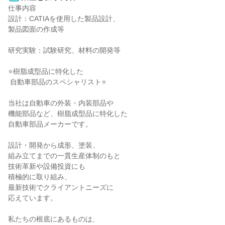
仕事内容

設計：CATIAを使用した製品設計、

製品図面の作成等

研究実験：試験研究、材料の開発等

⭐️樹脂成型品に特化した

 自動車部品のスペシャリスト⭐️

当社は自動車の外装・内装部品や

機能部品など、樹脂成型品に特化した

自動車部品メーカーです。

設計・開発から成形、塗装、

組み立てまでの一貫生産体制のもと

技術革新や設備投資にも

積極的に取り組み、

最新技術でクライアントニーズに

応えています。

私たちの根底にあるものは、
