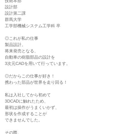
技術本部

設計部

設計第二課

群馬大学

工学部機械システム工学科 卒

◎これが私の仕事

製品設計。

将来発売となる、

自動車の樹脂部品の設計を

3次元CADを用いて行っています。

◎だからこの仕事が好き！

携わった部品が世界を走り回る！

私は入社してから初めて

3DCADに触れたため、

最初は操作がうまくいかず、

形状を作成することが

できませんでした。

その際、
