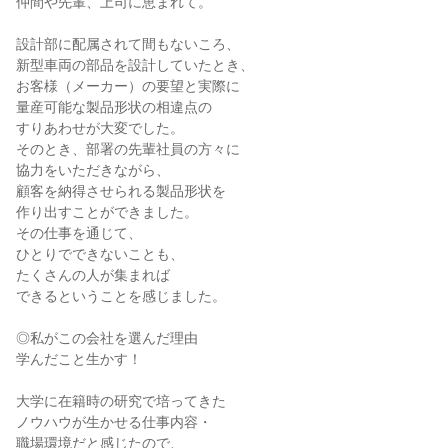
仲間や先輩、上司に恵まれて。

設計部に配属されて間もないころ、

新型車両の部品を設計していたとき、

お客様（メーカー）の要望と実際に

量産可能な製品形状の相違点の

すりあわせが大変でした。

そのとき、部署の先輩社員の方々に

協力をいただきながら、

顧客を納得させられる製品形状を

作り出すことができました。

その仕事を通じて、

ひとりでできないことも、

たくさんの人が集まれば

できるということを感じました。

◎私がこの会社を選んだ理由

学んだこと生かす！

大学に在籍時の研究で培ってきた

ノウハウが生かせる仕事内容・

職場環境だと感じたので、
