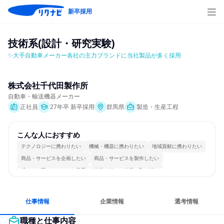
新卒採用
技術系(設計・研究実験)
✨大手自動車メーカー各社の主力ブランドに当社製品が多く採用
株式会社千代田製作所
自動車・輸送機器メーカー
正社員
27年卒 新卒採用
群馬県
製造・生産工程
こんな人におすすめ
テクノロジーに携わりたい
機械・機器に携わりたい
地域貢献に携わりたい
商品・サービスを企画したい
商品・サービスを製作したい
穏やかで互いのペースを尊重
情熱を持って仕事に取り組む
常に新しいものに挑戦
グローバル志向が強い
多様な職種の人と関われる
仕事情報
企業情報
選考情報
職種と仕事内容