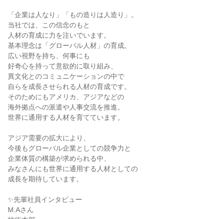
「企業は人なり」「もの造りは人造り」。

当社では、この信念のもと

人材の育成に力を注いでいます。

基本理念は「グローバル人材」の育成。

広い視野を持ち、何事にも

好奇心を持って意欲的に取り組み、

異文化とのコミュニケーションの中で

自らを成⻑させられる人材の育成です。

そのためにもアメリカ、アジアなどの

海外拠点への派遣や人事交流を推進。

世界に通用する人材を育てています。

アジア需要の拡大により、

今後もグローバル企業としての競争力と

企業体質の構築が求められる中、

みなさんにも世界に通用する人材としての

成⻑を期待しています。

✨先輩社員インタビュー

M.Aさん
