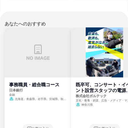
あなたへのおすすめ
事務職員・総合職コース
既卒可、コンサート・イ
ント設営スタッフの電源
日本銀行
金融
門
株式会社ボルテック
北海道、青森県、岩手県、宮城県、秋田
文化・教養・娯楽、広告・メディア・マ
県、山形県、福島県、茨城県、群馬県、埼玉
ミ、電力・ガス・水道・エネルギー
神奈川県
県、東京都、神奈川県、新潟県、富山県、石
川県、福井県、山梨県、長野県、静岡県、愛
知県、京都府、大阪府、兵庫県、鳥取県、島
根県、岡山県、広島県、山口県、徳島県、香
川県、愛媛県、高知県、福岡県、佐賀県、長