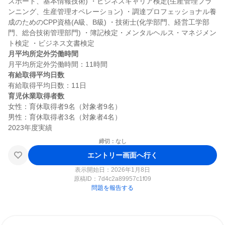
スポート、基本情報技術) ・ビジネスキャリア検定(生産管理プラ
ンニング、生産管理オペレーション) ・調達プロフェッショナル養
成のためのCPP資格(A級、B級) ・技術士(化学部門、経営工学部
門、総合技術管理部門) ・簿記検定・メンタルヘルス・マネジメン
月平均所定外労働時間
有給取得平均日数
育児休業取得者数
女性：育休取得者9名（対象者9名）

男性：育休取得者3名（対象者4名）

締切：なし
エントリー画面へ行く
表示開始日：2026年1月8日
原稿ID：
7d4c2a89957c1f09
問題を報告する