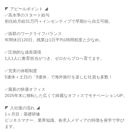
◤ アピールポイント ◢

✅高水準のスタート給与

初任給月給31万円＋インセンティブで早期から自立可能。

✅抜群のワークライフバランス

年間休日120日、残業は1日平均1時間程度と少なめ。

✅圧倒的な成長環境

1人1人に教育担当がつき、ゼロからプロへ育てます。

✅充実の休暇制度

5連休＋土日の「9連休」で海外旅行を楽しむ社員も多数！

✅最新の快適オフィス

2025年末に移転した広くて綺麗なオフィスでモチベーションUP。

◤ 入社後の流れ ◢

1ヶ月目：基礎研修

ビジネスマナー、業界知識、各求人メディアの特徴を座学で学び
ます。
