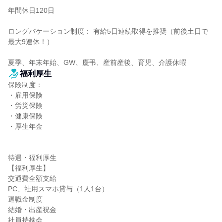
年間休日120日

ロングバケーション制度： 有給5日連続取得を推奨（前後土日で
最大9連休！）

夏季、年末年始、GW、慶弔、産前産後、育児、介護休暇
福利厚生
保険制度：

・雇用保険

・労災保険

・健康保険

・厚生年金

待遇・福利厚生

【福利厚生】

交通費全額支給

PC、社用スマホ貸与（1人1台）

退職金制度

結婚・出産祝金

社員持株会
