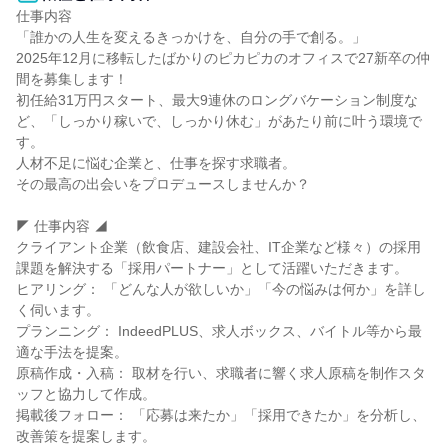
仕事内容

「誰かの人生を変えるきっかけを、自分の手で創る。」

2025年12月に移転したばかりのピカピカのオフィスで27新卒の仲
間を募集します！

初任給31万円スタート、最大9連休のロングバケーション制度な
ど、「しっかり稼いで、しっかり休む」があたり前に叶う環境で
す。

人材不足に悩む企業と、仕事を探す求職者。

その最高の出会いをプロデュースしませんか？

◤ 仕事内容 ◢

クライアント企業（飲食店、建設会社、IT企業など様々）の採用
課題を解決する「採用パートナー」として活躍いただきます。

ヒアリング： 「どんな人が欲しいか」「今の悩みは何か」を詳し
く伺います。

プランニング： IndeedPLUS、求人ボックス、バイトル等から最
適な手法を提案。

原稿作成・入稿： 取材を行い、求職者に響く求人原稿を制作スタ
ッフと協力して作成。

掲載後フォロー： 「応募は来たか」「採用できたか」を分析し、
改善策を提案します。
