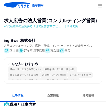
新卒採用
求人広告の法人営業(コンサルティング営業)
20代活躍中の活気ある環境で広告営業デビュー｜研修充実
ing-Bwell株式会社
人事コンサルティング、広告・宣伝、インターネット・Webサービス
正社員
27年卒 新卒採用
東京都
営業
こんな人におすすめ
商品・サービスを販売したい
情熱を持って仕事に取り組む
コミュニケーションが活発
常に新しいものに挑戦
チームワークを重視
女性が働きやすい環境で働ける
長く同じ会社に居続けられる
明確な目標を追いかける
若手が裁量を持てる環境
人とたくさん会話する
仕事情報
企業情報
選考情報
職種と仕事内容