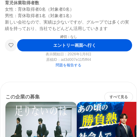
育児休業取得者数
女性：育休取得者0名（対象者0名）

男性：育休取得者1名（対象者1名）

新しい会社なので、実績は少ないですが、グループでは多くの実
締切：なし
エントリー画面へ行く
表示開始日：2026年1月8日
原稿ID：
ad3d007e11f5ff44
問題を報告する
この企業の募集
すべて見る