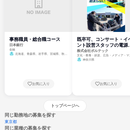
事務職員・総合職コース
既卒可、コンサート・イ
ント設営スタッフの電源
日本銀行
金融
門
株式会社ボルテック
北海道、青森県、岩手県、宮城県、秋田
文化・教養・娯楽、広告・メディア・マ
県、山形県、福島県、茨城県、群馬県、埼玉
ミ、電力・ガス・水道・エネルギー
神奈川県
県、東京都、神奈川県、新潟県、富山県、石
川県、福井県、山梨県、長野県、静岡県、愛
知県、京都府、大阪府、兵庫県、鳥取県、島
根県、岡山県、広島県、山口県、徳島県、香
川県、愛媛県、高知県、福岡県、佐賀県、長
お気に入り
お気に入り
崎県、熊本県、大分県、宮崎県、鹿児島県、
沖縄県
トップページへ
同じ勤務地の募集を探す
東京都
同じ業種の募集を探す