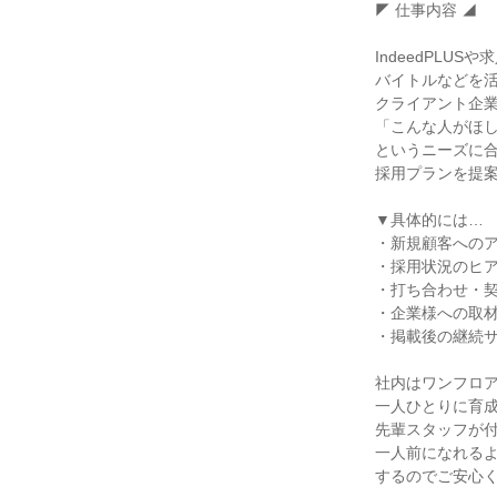
◤ 仕事内容 ◢

IndeedPLUS
バイトルなどを活
クライアント企業
「こんな人がほし
というニーズに合
採用プランを提案
▼具体的には…

・新規顧客へのア
・採用状況のヒア
・打ち合わせ・契
・企業様への取材
・掲載後の継続サ
社内はワンフロア
一人ひとりに育成
先輩スタッフが付
一人前になれるよ
するのでご安心く