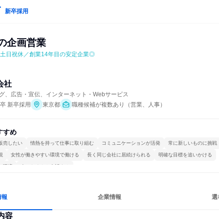
新卒採用
どの企画営業
✨土日祝休／創業14年目の安定企業◎
式会社
グ、広告・宣伝、インターネット・Webサービス
年卒 新卒採用
東京都
職種候補が複数あり（営業、人事）
すすめ
販売したい
情熱を持って仕事に取り組む
コミュニケーションが活発
常に新しいものに挑戦
視
女性が働きやすい環境で働ける
長く同じ会社に居続けられる
明確な目標を追いかける
る環境
人とたくさん会話する
情報
企業情報
選
内容