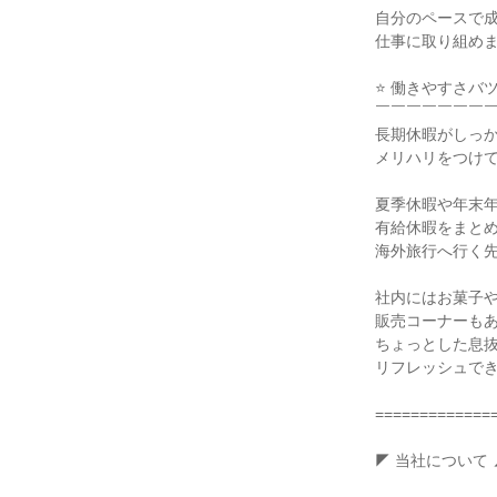
自分のペースで成
仕事に取り組めま
⭐ 働きやすさバツ
￣￣￣￣￣￣￣￣
長期休暇がしっか
メリハリをつけて
夏季休暇や年末年
有給休暇をまとめ
海外旅行へ行く先
社内にはお菓子や
販売コーナーもあ
ちょっとした息抜
リフレッシュでき
==============
◤ 当社について ◢