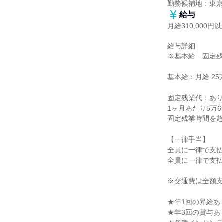
勤務候補地：東
給与
月給310,000円
給与詳細

※基本給・固定残
基本給：月給 25万
固定残業代：あり
1ヶ月あたり5万6
固定残業時間を超
【一律手当】

全員に一律で支払
全員に一律で支払
※交通費は全額支
★年1回の昇給あり
★年3回の賞与あり