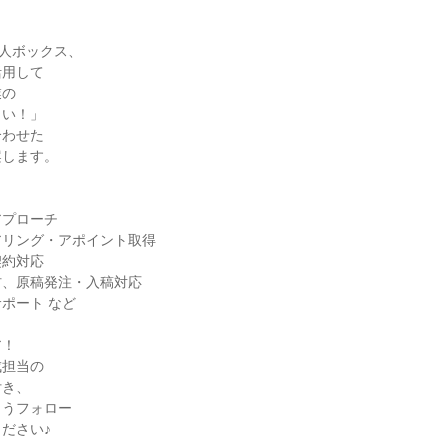
や求人ボックス、

用して

の

い！」

わせた

します。

プローチ

リング・アポイント取得

約対応

、原稿発注・入稿対応

ポート など

！

担当の

き、

うフォロー

ださい♪
