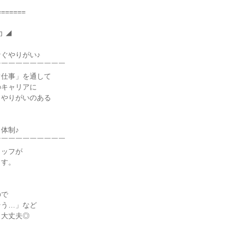
======

 ◢

ぐやりがい♪

￣￣￣￣￣￣￣￣￣

仕事」を通して

キャリアに

やりがいのある

体制♪

￣￣￣￣￣￣￣￣￣

ッフが

す。



で

う…」など

大丈夫◎
