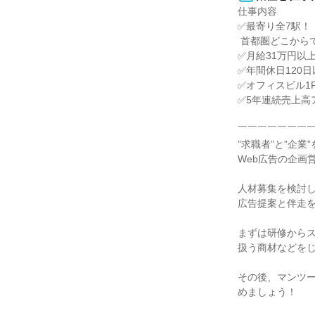
仕事内容

✅最寄り全7駅！

 首都圏どこからでも通勤可能◎

✅月給31万円以上
✅年間休日120
✅オフィスビル1F
✅5年連続売上高
￣￣￣￣￣￣￣￣
”求職者”と”企業
Web広告の企画
人材募集を検討し
広告提案と伴走を
まずは研修からス
扱う商材などをじ
その後、マンツ
めましょう！
