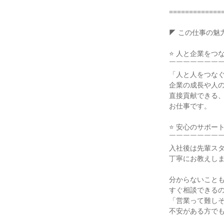
==============
◤ この仕事の魅力
⭐ 人と企業をつな
￣￣￣￣￣￣￣￣
「人と人をつなぐ
企業の成長や人の
直接貢献できる、
お仕事です。

⭐ 安心のサポート
￣￣￣￣￣￣￣￣
入社後は先輩スタ
丁寧にお教えしま
分からないことも
すぐ相談できるの
「営業って難しそ
不安がある方でも