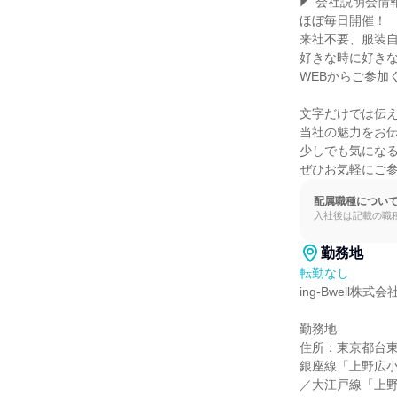
◤ 会社説明会情報♪
ほぼ毎日開催！

来社不要、服装自
好きな時に好きな
WEBからご参加く
文字だけでは伝え
当社の魅力をお伝
少しでも気になる
ぜひお気軽にご
配属職種につい
入社後は記載の職
勤務地
転勤なし
ing-Bwell株式会社
勤務地

住所：東京都台東区
銀座線「上野広小
／大江戸線「上野