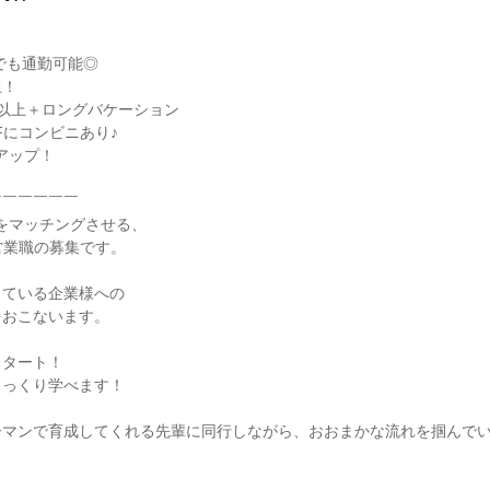
！

日以上＋ロングバケーション

にコンビニあり♪

アップ！

￣￣￣￣￣

”をマッチングさせる、

営業職の募集です。

ている企業様への

おこないます。

タート！

っくり学べます！

ーマンで育成してくれる先輩に同行しながら、おおまかな流れを掴んで