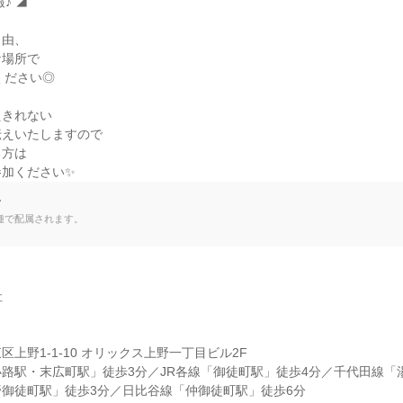
 ◢

由、

場所で

ださい◎

きれない

えいたしますので

方は

参加ください✨
て
種で配属されます。


上野1-1-10 オリックス上野一丁目ビル2F

路駅・末広町駅」徒歩3分／JR各線「御徒町駅」徒歩4分／千代田線「
御徒町駅」徒歩3分／日比谷線「仲御徒町駅」徒歩6分
