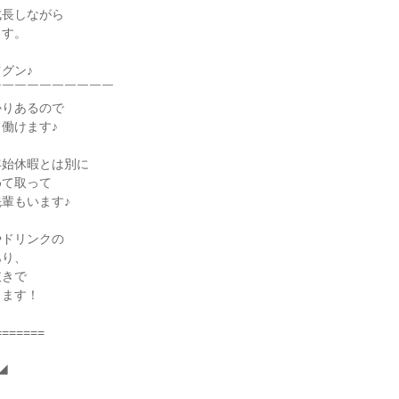
長しながら

す。

グン♪

￣￣￣￣￣￣￣￣￣

りあるので

働けます♪

始休暇とは別に

て取って

輩もいます♪

ドリンクの

り、

きで

ます！

======


