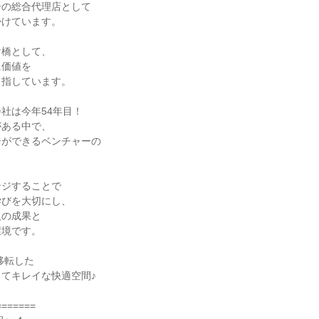
の総合代理店として

けています。

橋として、

価値を

指しています。

社は今年54年目！

ある中で、

ができるベンチャーの



ジすることで

びを大切にし、

の成果と

境です。

移転した

てキレイな快適空間♪

======
