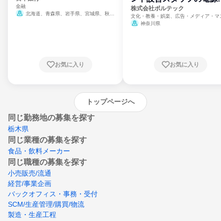
金融
門
株式会社ボルテック
北海道、青森県、岩手県、宮城県、秋田
文化・教養・娯楽、広告・メディア・マ
県、山形県、福島県、茨城県、群馬県、埼玉
ミ、電力・ガス・水道・エネルギー
神奈川県
県、東京都、神奈川県、新潟県、富山県、石
川県、福井県、山梨県、長野県、静岡県、愛
知県、京都府、大阪府、兵庫県、鳥取県、島
根県、岡山県、広島県、山口県、徳島県、香
川県、愛媛県、高知県、福岡県、佐賀県、長
お気に入り
お気に入り
崎県、熊本県、大分県、宮崎県、鹿児島県、
沖縄県
トップページへ
同じ勤務地の募集を探す
栃木県
同じ業種の募集を探す
食品・飲料メーカー
同じ職種の募集を探す
小売販売/流通
経営/事業企画
バックオフィス・事務・受付
SCM/生産管理/購買/物流
製造・生産工程