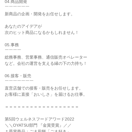
04.商品開発

￣￣￣￣￣￣

新商品の企画・開発をお任せします。

あなたのアイデアが

次のヒット商品になるかもしれません！

05.事務

￣￣￣￣

総務事務、営業事務、通信販売オペレーター

など。会社の運営を支える縁の下の力持ち！

06.接客・販売

￣￣￣￣￣￣￣

直営店舗での接客・販売をお任せします。

お客様に直接「おいしさ」を届けるお仕事。

＝＝＝＝＝＝＝＝＝＝＝＝＝＝＝＝＝＝

第5回ウェルネスフードアワード2022

＼＼OYATSU部門 『金賞受賞』／／

＊受賞商品：ごま煎餅「ごま好き」
