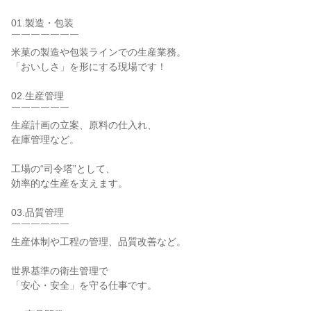
01.製造・包装

￣￣￣￣￣￣￣

米菓の製造や包装ラインでの生産業務。

「おいしさ」を形にする現場です！

02.生産管理

￣￣￣￣￣￣

生産計画の立案、原料の仕入れ、

在庫管理など。

工場の“司令塔”として、

効率的な生産を支えます。

03.品質管理

￣￣￣￣￣￣

生産体制や工程の管理、品質改善など。

世界基準の衛生管理で

「安心・安全」を守る仕事です。
