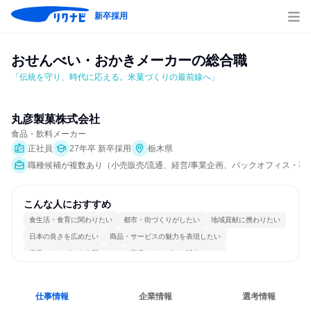
新卒採用
おせんべい・おかきメーカーの総合職
「伝統を守り、時代に応える。米菓づくりの最前線へ」
丸彦製菓株式会社
食品・飲料メーカー
正社員
27年卒 新卒採用
栃木県
職種候補が複数あり（小売販売/流通、経営/事業企画、バックオフィス・事
こんな人におすすめ
食生活・食育に関わりたい
都市・街づくりがしたい
地域貢献に携わりたい
日本の良さを広めたい
商品・サービスの魅力を表現したい
商品・サービスを企画したい
商品・サービスを販売したい
商品・サービスを製作したい
女性が働きやすい環境で働ける
一つの専門分野を極める
仕事情報
企業情報
選考情報