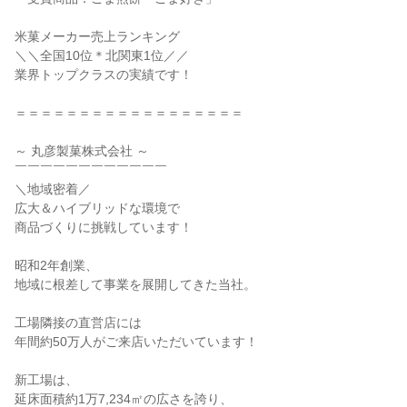
米菓メーカー売上ランキング

＼＼全国10位＊北関東1位／／

業界トップクラスの実績です！

＝＝＝＝＝＝＝＝＝＝＝＝＝＝＝＝＝＝

～ 丸彦製菓株式会社 ～

￣￣￣￣￣￣￣￣￣￣￣￣

＼地域密着／

広大＆ハイブリッドな環境で

商品づくりに挑戦しています！

昭和2年創業、

地域に根差して事業を展開してきた当社。

工場隣接の直営店には

年間約50万人がご来店いただいています！

新工場は、

延床面積約1万7,234㎡の広さを誇り、
