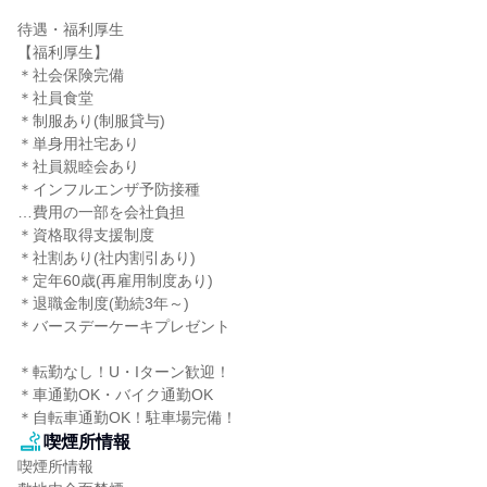
待遇・福利厚生

【福利厚生】

＊社会保険完備

＊社員食堂

＊制服あり(制服貸与)

＊単身用社宅あり

＊社員親睦会あり

＊インフルエンザ予防接種

…費用の一部を会社負担

＊資格取得支援制度

＊社割あり(社内割引あり)

＊定年60歳(再雇用制度あり)

＊退職金制度(勤続3年～)

＊バースデーケーキプレゼント

＊転勤なし！U・Iターン歓迎！

＊車通勤OK・バイク通勤OK

＊自転車通勤OK！駐車場完備！
喫煙所情報
喫煙所情報
