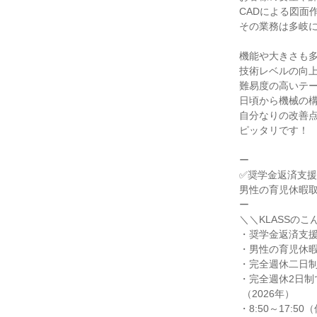
CADによる図面
その業務は多岐に
機能や大きさも多
技術レベルの向上
難易度の高いテー
日頃から機械の構
自分なりの改善点
ピッタリです！

ー

✅奨学金返済支援
男性の育児休暇取
ー

＼＼KLASSのこ
・奨学金返済支援
・男性の育児休暇
・完全週休二日制
・完全週休2日制で
 （2026年）

・8:50～17:50