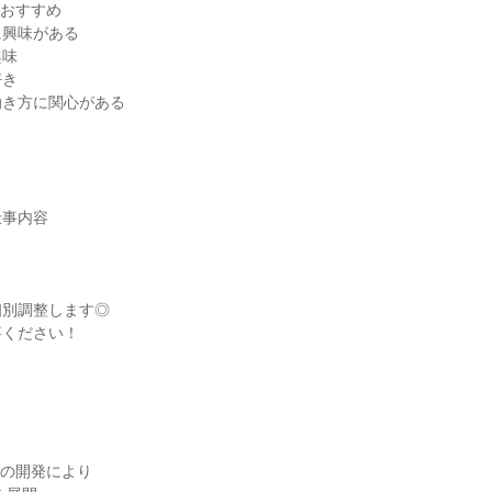
おすすめ

興味がある

味

き

き方に関心がある

事内容

別調整します◎

ください！

の開発により
