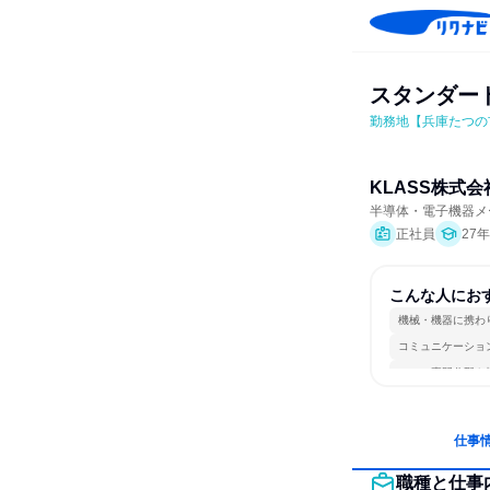
スタンダー
勤務地【兵庫たつの
KLASS株式会
半導体・電子機器メ
正社員
27
こんな人にお
機械・機器に携わ
コミュニケーショ
一つの専門分野を
仕事
職種と仕事