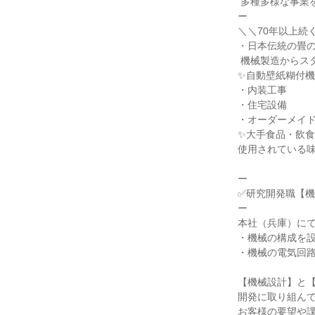
 多種多様な事業を展開

ー

＼＼70年以上続
・日本伝統の畳の
 機械製造からスタート！

✨自動壁紙糊付機
・内装工事

・住宅設備

・オーダーメイド
✨大手食品・飲食
使用されている味
ー

✅研究開発職【機
ー

本社（兵庫）にて
・機械の構成を設
・機械の電気回路
【機械設計】と【
開発に取り組んで
お客様の要望や課