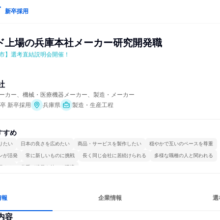
新卒採用
ド上場の兵庫本社メーカー研究開発職
市】選考直結説明会開催！
社
ーカー、機械・医療機器メーカー、製造・メーカー
年卒 新卒採用
兵庫県
製造・生産工程
すすめ
りたい
日本の良さを広めたい
商品・サービスを製作したい
穏やかで互いのペースを尊重
ンが活発
常に新しいものに挑戦
長く同じ会社に居続けられる
多様な職種の人と関われる
極める
若手が裁量を持てる環境
情報
企業情報
選
内容