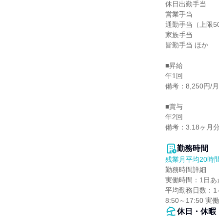
休日出勤手当

営業手当

通勤手当（上限50,
家族手当

皆勤手当 ほか

■昇給

年1回

備考：8,250円
■賞与

年2回

備考：3.18ヶ
勤務時間
残業月平均20時
勤務時間詳細

実働時間：1日あた
平均勤務日数：1ヶ
8:50～17:50 
休日・休暇