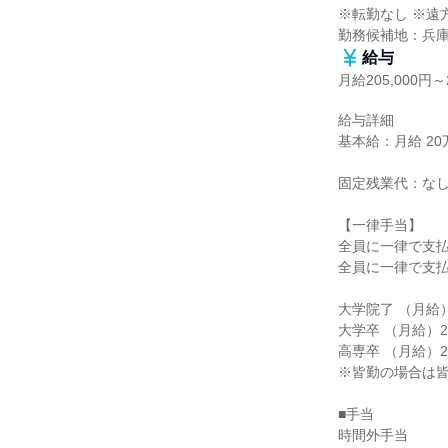
※転勤なし ※遠
勤務候補地：兵
給与
月給205,000円～2
給与詳細

基本給：月給 20万5
固定残業代：なし
【一律手当】

全員に一律で支払
全員に一律で支払
大学院了 （月給）2
大学卒 （月給）219
高専卒 （月給）205
※皆勤の場合は皆勤
■手当

時間外手当
