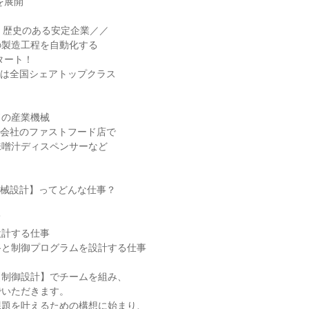
く歴史のある安定企業／／

製造工程を自動化する

は全国シェアトップクラス

の産業機械

会社のファストフード店で

噌汁ディスペンサーなど

械設計】ってどんな仕事？



計する仕事

と制御プログラムを設計する仕事

制御設計】でチームを組み、

いただきます。

題を叶えるための構想に始まり、
