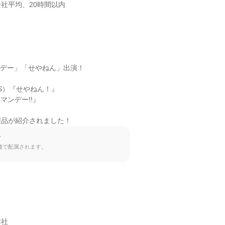
社平均、20時間以内

デー」「せやねん」出演！

S）『せやねん！』

マンデー!!』

製品が紹介されました！
て
種で配属されます。
社
