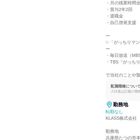
・月の残業時間全
・賞与2年2回

・退職金

・自己啓発支援

ー

✨「がっちりマン
ー

・毎日放送（MB
・TBS『がっちり
で当社のことや
配属職種につい
入社後は記載の職
勤務地
転勤なし
KLASS株式会社

勤務地

兵庫県たつの市本