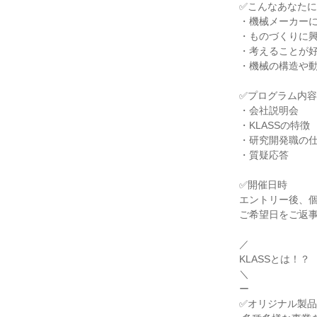
✅こんなあなたに
・機械メーカーに
・ものづくりに興
・考えることが好
・機械の構造や動
✅プログラム内容

・会社説明会

・KLASSの特徴

・研究開発職の仕
・質疑応答

✅開催日時

エントリー後、個
ご希望日をご返事
／

KLASSとは！？

＼

ー

✅オリジナル製品