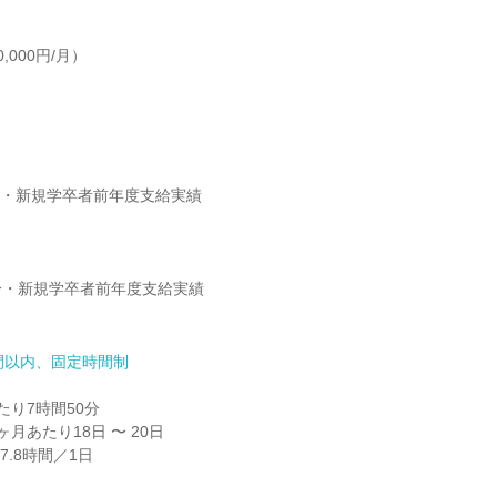
000円/月）

/月・新規学卒者前年度支給実績

月分・新規学卒者前年度支給実績

間以内、固定時間制
り7時間50分

月あたり18日 〜 20日

実働7.8時間／1日