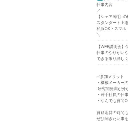
仕事内容

／

【シェア9割】の
スタンダート上場
私服OK・スマホ・
＼

－－－－－－－－
【WEB説明会】
仕事のやりがいや
できる限り詳しく
－－－－－－－－
✅参加メリット

・機械メーカーの
 研究開発職が分かる

・若手社員の仕事
・なんでも質問OK
質疑応答の時間も
ぜひ聞きたい事を