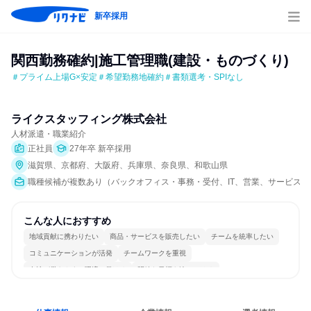
新卒採用
関西勤務確約|施工管理職(建設・ものづくり)
＃プライム上場G×安定＃希望勤務地確約＃書類選考・SPIなし
ライクスタッフィング株式会社
人材派遣・職業紹介
正社員
27年卒 新卒採用
滋賀県、京都府、大阪府、兵庫県、奈良県、和歌山県
職種候補が複数あり（バックオフィス・事務・受付、IT、営業、サービス/接客
こんな人におすすめ
地域貢献に携わりたい
商品・サービスを販売したい
チームを統率したい
コミュニケーションが活発
チームワークを重視
女性が働きやすい環境で働ける
明確な目標を追いかける
一つの専門分野を極める
若手が裁量を持てる環境
人とたくさん会話する