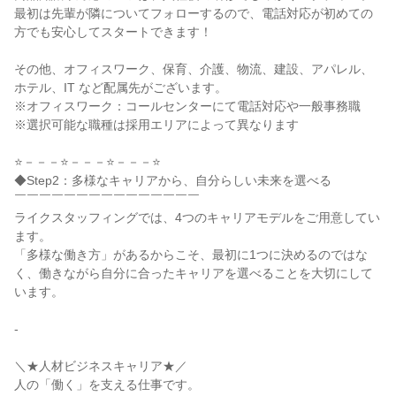
最初は先輩が隣についてフォローするので、電話対応が初めての
方でも安心してスタートできます！

その他、オフィスワーク、保育、介護、物流、建設、アパレル、
ホテル、IT など配属先がございます。

※オフィスワーク：コールセンターにて電話対応や一般事務職

※選択可能な職種は採用エリアによって異なります

⭐－－－⭐－－－⭐－－－⭐

◆Step2：多様なキャリアから、自分らしい未来を選べる

￣￣￣￣￣￣￣￣￣￣￣￣￣￣￣

ライクスタッフィングでは、4つのキャリアモデルをご用意してい
ます。

「多様な働き方」があるからこそ、最初に1つに決めるのではな
く、働きながら自分に合ったキャリアを選べることを大切にして
います。

-

＼★人材ビジネスキャリア★／

人の「働く」を支える仕事です。
