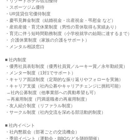
・リゾートホテル宿泊優待

・スポーツジム優待

・UR賃貸住宅優待制度

・慶弔見舞金制度（結婚祝金・出産祝金・弔慰金 など）

・産前産後・育児休業制度（男性の育休取得も実績あり）

・育児に伴う短時間勤務制度（小学校就学の始期に達するまで）

・ 介護休業制度（家族の介護をサポート）

・メンタル相談窓口

■ 社内制度

・優秀社員表彰制度（優秀社員賞／ルーキー賞／永年勤続賞）

・メンター制度（1対1でサポート）

・キャリア面談制度（定期的な振り返りやフォローを実施）

・キャリア支援（社内公募やキャリアチェンジに挑戦可能）

 →社内公募制度（他事業部への異動希望も可）

 →再雇用制度（円満退職者の再雇用制度）

・友人紹介制度（リファラル制度）

・サークル制度（社内交流を深める部活動的制度）

■ 社内イベント

・社内懇親会（部署ごとの交流機会）

・季節イベント（運動会・BBQなどを随時開催）