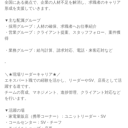
全国にある拠点で、企業の人材不足を解消し、求職者のキャリア
形成を支援していきます。

▼主な配属グループ

・採用グループ：人材の確保、求職者へお仕事紹介

・営業グループ：クライアント提案、スタッフフォロー、案件獲
得

・業務グループ：給与計算、請求対応、電話・来客応対など

-

＼★現場リーダーキャリア★／

エキスパート職での経験を活かし、リーダーやSV、店長として活
躍する道です。

チームの育成、マネジメント、進捗管理、クライアント対応など
を行います。

▼活躍の場

・家電量販店（携帯コーナー）：ユニットリーダー・SV

・コールセンター：SV・チーフ
