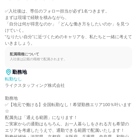
✅入社後は、専任のフォロー担当が必ず1名つきます。

まずは現場で経験を積みながら、

「自分は何が得意なのか」「どんな働き方をしたいのか」を見つ
けていく。

“なりたい自分”に近づくためのキャリアを、私たちと一緒に考えて
いきましょう。
配属職種について
入社後は記載の職種で配属されます。
勤務地
転勤なし
ライクスタッフィング株式会社

勤務地

✅【地元で働ける】全国転勤なし！希望勤務エリア100％叶います
☆

配属先は「通える範囲」になります！

ご実家からの通勤はもちろん、お一人暮らしをされる方も希望の
エリアを考慮したうえで、通勤できる範囲で配属いたします！

勤務候補地：滋賀県、京都府、大阪府、兵庫県、奈良県、和歌山