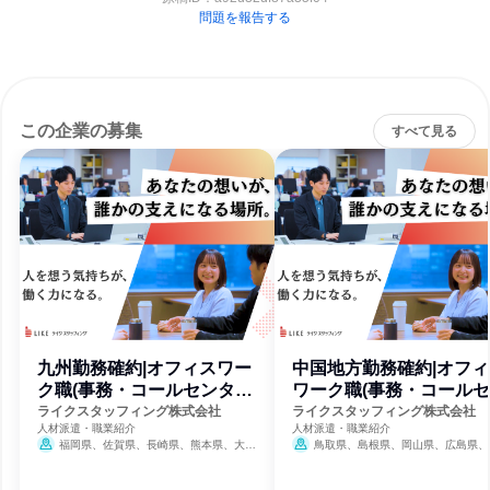
問題を報告する
この企業の募集
すべて見る
九州勤務確約|オフィスワー
中国地方勤務確約|オフィ
ク職(事務・コールセンタ
ワーク職(事務・コール
ー)
タ
ライクスタッフィング株式会社
ライクスタッフィング株式会社
人材派遣・職業紹介
人材派遣・職業紹介
福岡県、佐賀県、長崎県、熊本県、大分
鳥取県、島根県、岡山県、広島県、
県、宮崎県、鹿児島県
7月30日締切
県
7月31日締切