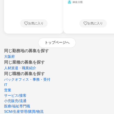
県、山形県、福島県、茨城県、群馬県、埼玉
ミ、電力・ガス・水道・エネルギー
神奈川県
県、東京都、神奈川県、新潟県、富山県、石
川県、福井県、山梨県、長野県、静岡県、愛
知県、京都府、大阪府、兵庫県、鳥取県、島
根県、岡山県、広島県、山口県、徳島県、香
川県、愛媛県、高知県、福岡県、佐賀県、長
お気に入り
お気に入り
崎県、熊本県、大分県、宮崎県、鹿児島県、
沖縄県
トップページへ
同じ勤務地の募集を探す
大阪府
同じ業種の募集を探す
人材派遣・職業紹介
同じ職種の募集を探す
バックオフィス・事務・受付
IT
営業
サービス/接客
小売販売/流通
医療/福祉専門職
SCM/生産管理/購買/物流