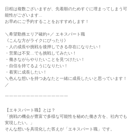
日程は複数ございますが、先着順のためすぐに埋まってしまう可
能性がございます...

お早めにご予約することをおすすめします！

＼希望勤務エリア確約⭐／ エキスパート職

《こんな方がライクにぴったり》

・人の成長や挑戦を後押しできる存在になりたい！

・営業は不安…でも挑戦してみたい！

・働きながらやりたいことを見つけたい！

・自信を持てるようになりたい！

・着実に成長したい！

＼色んな想いを持つあなたと一緒に成長したいと思っています！
／

￣￣￣￣￣￣￣￣￣￣￣￣￣￣￣

【エキスパート職】とは？

「挑戦の機会が豊富で多様な可能性を秘めた働き方を、社内でも
実現したい。」

そんな想いを具現化した答えが「エキスパート職」です。
