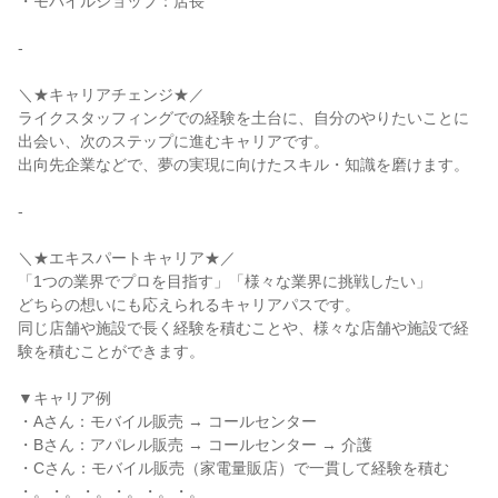
・モバイルショップ：店長

-

＼★キャリアチェンジ★／

ライクスタッフィングでの経験を土台に、自分のやりたいことに
出会い、次のステップに進むキャリアです。

出向先企業などで、夢の実現に向けたスキル・知識を磨けます。

-

＼★エキスパートキャリア★／

「1つの業界でプロを目指す」「様々な業界に挑戦したい」

どちらの想いにも応えられるキャリアパスです。

同じ店舗や施設で長く経験を積むことや、様々な店舗や施設で経
験を積むことができます。

▼キャリア例

・Aさん：モバイル販売 → コールセンター

・Bさん：アパレル販売 → コールセンター → 介護

・Cさん：モバイル販売（家電量販店）で一貫して経験を積む

・。・。・。・。・。・。
