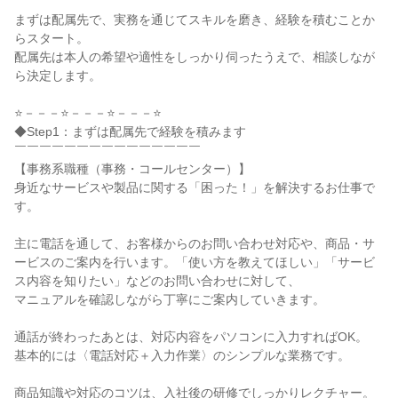
まずは配属先で、実務を通じてスキルを磨き、経験を積むことか
らスタート。

配属先は本人の希望や適性をしっかり伺ったうえで、相談しなが
ら決定します。

⭐－－－⭐－－－⭐－－－⭐

◆Step1：まずは配属先で経験を積みます

￣￣￣￣￣￣￣￣￣￣￣￣￣￣￣

【事務系職種（事務・コールセンター）】

身近なサービスや製品に関する「困った！」を解決するお仕事で
す。

主に電話を通して、お客様からのお問い合わせ対応や、商品・サ
ービスのご案内を行います。「使い方を教えてほしい」「サービ
ス内容を知りたい」などのお問い合わせに対して、

マニュアルを確認しながら丁寧にご案内していきます。

通話が終わったあとは、対応内容をパソコンに入力すればOK。

基本的には〈電話対応＋入力作業〉のシンプルな業務です。

商品知識や対応のコツは、入社後の研修でしっかりレクチャー。
