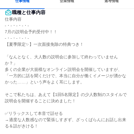
仕事情報
企業情報
選考情報
職種と仕事内容
仕事内容

-・-・-・-・-

7月の説明会予約受付中！！

-・-・-・-・-

【夏季限定✨】一次面接免除の特典つき！

「なんとなく、大人数の説明会に参加して終わっていません
か？」

多くの企業が大規模なオンライン説明会を開催していますが、
「一方的に話を聞くだけで、本当に自分が働くイメージが湧かな
かった……」という声をよく耳にします。

そこで私たちは、あえて【1回5名限定】の少人数制のスタイルで
説明会を開催することに決めました！

✅リラックスして本音で話せる

→適度な人数感なので緊張しすぎず、ざっくばらんにお話し出来
る＆話がきける！
