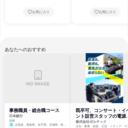
お気に入り
お気に入り
あなたへのおすすめ
事務職員・総合職コース
既卒可、コンサート・イ
ント設営スタッフの電源
日本銀行
金融
門
株式会社ボルテック
北海道、青森県、岩手県、宮城県、秋田
文化・教養・娯楽、広告・メディア・マ