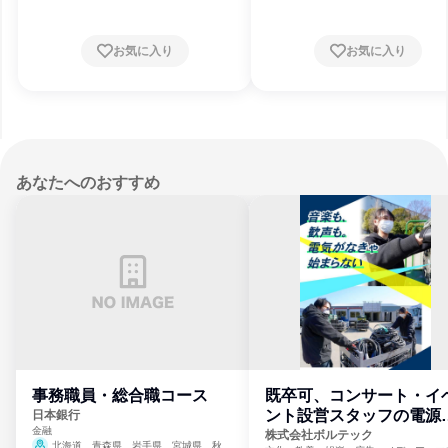
お気に入り
お気に入り
あなたへのおすすめ
事務職員・総合職コース
既卒可、コンサート・イ
ント設営スタッフの電源
日本銀行
金融
門
株式会社ボルテック
北海道、青森県、岩手県、宮城県、秋田