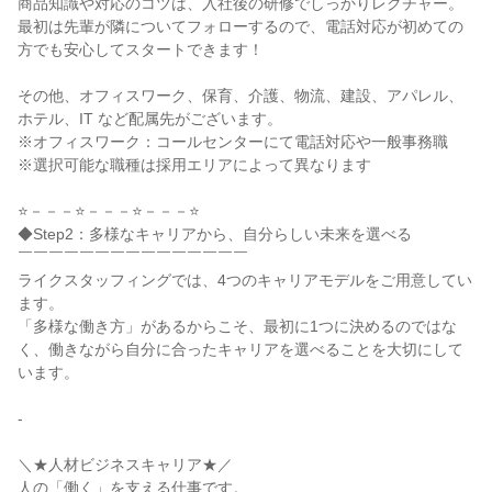
商品知識や対応のコツは、入社後の研修でしっかりレクチャー。

最初は先輩が隣についてフォローするので、電話対応が初めての
方でも安心してスタートできます！

その他、オフィスワーク、保育、介護、物流、建設、アパレル、
ホテル、IT など配属先がございます。

※オフィスワーク：コールセンターにて電話対応や一般事務職

※選択可能な職種は採用エリアによって異なります

⭐－－－⭐－－－⭐－－－⭐

◆Step2：多様なキャリアから、自分らしい未来を選べる

￣￣￣￣￣￣￣￣￣￣￣￣￣￣￣

ライクスタッフィングでは、4つのキャリアモデルをご用意してい
ます。

「多様な働き方」があるからこそ、最初に1つに決めるのではな
く、働きながら自分に合ったキャリアを選べることを大切にして
います。

-

＼★人材ビジネスキャリア★／

人の「働く」を支える仕事です。
