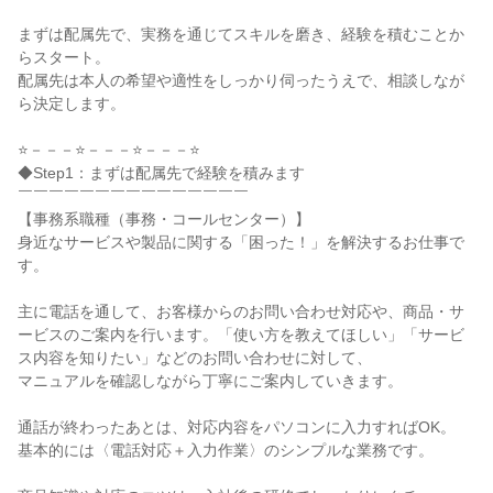
まずは配属先で、実務を通じてスキルを磨き、経験を積むことか
らスタート。

配属先は本人の希望や適性をしっかり伺ったうえで、相談しなが
ら決定します。

⭐－－－⭐－－－⭐－－－⭐

◆Step1：まずは配属先で経験を積みます

￣￣￣￣￣￣￣￣￣￣￣￣￣￣￣

【事務系職種（事務・コールセンター）】

身近なサービスや製品に関する「困った！」を解決するお仕事で
す。

主に電話を通して、お客様からのお問い合わせ対応や、商品・サ
ービスのご案内を行います。「使い方を教えてほしい」「サービ
ス内容を知りたい」などのお問い合わせに対して、

マニュアルを確認しながら丁寧にご案内していきます。

通話が終わったあとは、対応内容をパソコンに入力すればOK。

基本的には〈電話対応＋入力作業〉のシンプルな業務です。
