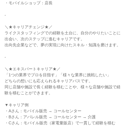
・モバイルショップ：店長

-

＼★キャリアチェンジ★／

ライクスタッフィングでの経験を土台に、自分のやりたいことに
出会い、次のステップに進むキャリアです。

出向先企業などで、夢の実現に向けたスキル・知識を磨けます。

-

＼★エキスパートキャリア★／

「1つの業界でプロを目指す」「様々な業界に挑戦したい」

どちらの想いにも応えられるキャリアパスです。

同じ店舗や施設で長く経験を積むことや、様々な店舗や施設で経
験を積むことができます。

▼キャリア例

・Aさん：モバイル販売 → コールセンター

・Bさん：アパレル販売 → コールセンター → 介護

・Cさん：モバイル販売（家電量販店）で一貫して経験を積む
