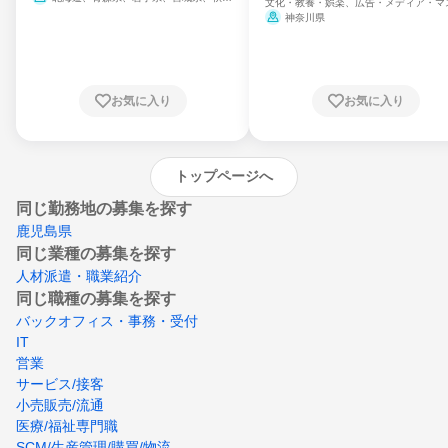
文化・教養・娯楽、広告・メディア・マ
県、山形県、福島県、茨城県、群馬県、埼玉
ミ、電力・ガス・水道・エネルギー
神奈川県
県、東京都、神奈川県、新潟県、富山県、石
川県、福井県、山梨県、長野県、静岡県、愛
知県、京都府、大阪府、兵庫県、鳥取県、島
根県、岡山県、広島県、山口県、徳島県、香
川県、愛媛県、高知県、福岡県、佐賀県、長
お気に入り
お気に入り
崎県、熊本県、大分県、宮崎県、鹿児島県、
沖縄県
トップページへ
同じ勤務地の募集を探す
鹿児島県
同じ業種の募集を探す
人材派遣・職業紹介
同じ職種の募集を探す
バックオフィス・事務・受付
IT
営業
サービス/接客
小売販売/流通
医療/福祉専門職
SCM/生産管理/購買/物流