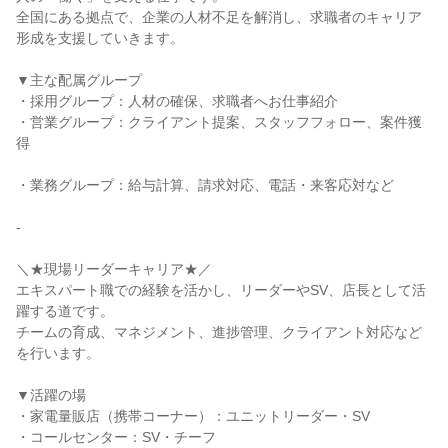
全国にある拠点で、企業の人材不足を解消し、求職者のキャリア
形成を支援していきます。

▼主な配属グループ

・採用グループ：人材の確保、求職者へお仕事紹介

・営業グループ：クライアント提案、スタッフフォロー、案件獲
得

・業務グループ：給与計算、請求対応、電話・来客応対など

-

＼★現場リーダーキャリア★／

エキスパート職での経験を活かし、リーダーやSV、店長として活
躍する道です。

チームの育成、マネジメント、進捗管理、クライアント対応など
を行います。

▼活躍の場

・家電量販店（携帯コーナー）：ユニットリーダー・SV

・コールセンター：SV・チーフ
