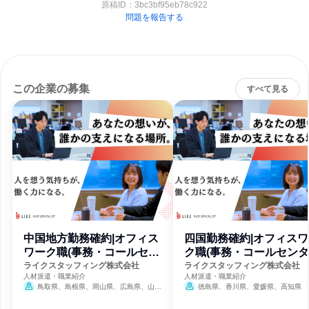
原稿ID：
3bc3bf95eb78c922
問題を報告する
この企業の募集
すべて見る
中国地方勤務確約|オフィス
四国勤務確約|オフィスワ
ワーク職(事務・コールセン
ク職(事務・コールセンタ
タ
ー)
ライクスタッフィング株式会社
ライクスタッフィング株式会社
人材派遣・職業紹介
人材派遣・職業紹介
鳥取県、島根県、岡山県、広島県、山口
徳島県、香川県、愛媛県、高知県
7月31日締切
県
7月31日締切