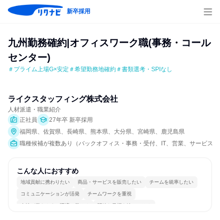
新卒採用
九州勤務確約|オフィスワーク職(事務・コール
センター)
＃プライム上場G×安定＃希望勤務地確約＃書類選考・SPIなし
ライクスタッフィング株式会社
人材派遣・職業紹介
正社員
27年卒 新卒採用
福岡県、佐賀県、長崎県、熊本県、大分県、宮崎県、鹿児島県
職種候補が複数あり（バックオフィス・事務・受付、IT、営業、サービス/接客
こんな人におすすめ
地域貢献に携わりたい
商品・サービスを販売したい
チームを統率したい
コミュニケーションが活発
チームワークを重視
女性が働きやすい環境で働ける
明確な目標を追いかける
一つの専門分野を極める
若手が裁量を持てる環境
人とたくさん会話する