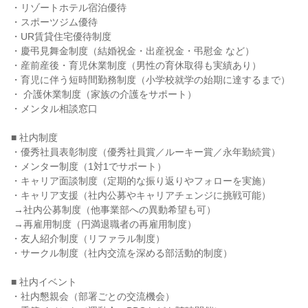
・リゾートホテル宿泊優待

・スポーツジム優待

・UR賃貸住宅優待制度

・慶弔見舞金制度（結婚祝金・出産祝金・弔慰金 など）

・産前産後・育児休業制度（男性の育休取得も実績あり）

・育児に伴う短時間勤務制度（小学校就学の始期に達するまで）

・ 介護休業制度（家族の介護をサポート）

・メンタル相談窓口

■ 社内制度

・優秀社員表彰制度（優秀社員賞／ルーキー賞／永年勤続賞）

・メンター制度（1対1でサポート）

・キャリア面談制度（定期的な振り返りやフォローを実施）

・キャリア支援（社内公募やキャリアチェンジに挑戦可能）

 →社内公募制度（他事業部への異動希望も可）

 →再雇用制度（円満退職者の再雇用制度）

・友人紹介制度（リファラル制度）

・サークル制度（社内交流を深める部活動的制度）

■ 社内イベント

・社内懇親会（部署ごとの交流機会）
