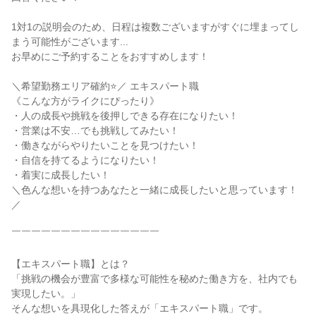
1対1の説明会のため、日程は複数ございますがすぐに埋まってし
まう可能性がございます...

お早めにご予約することをおすすめします！

＼希望勤務エリア確約⭐／ エキスパート職

《こんな方がライクにぴったり》

・人の成長や挑戦を後押しできる存在になりたい！

・営業は不安…でも挑戦してみたい！

・働きながらやりたいことを見つけたい！

・自信を持てるようになりたい！

・着実に成長したい！

＼色んな想いを持つあなたと一緒に成長したいと思っています！
／

￣￣￣￣￣￣￣￣￣￣￣￣￣￣￣

【エキスパート職】とは？

「挑戦の機会が豊富で多様な可能性を秘めた働き方を、社内でも
実現したい。」

そんな想いを具現化した答えが「エキスパート職」です。
