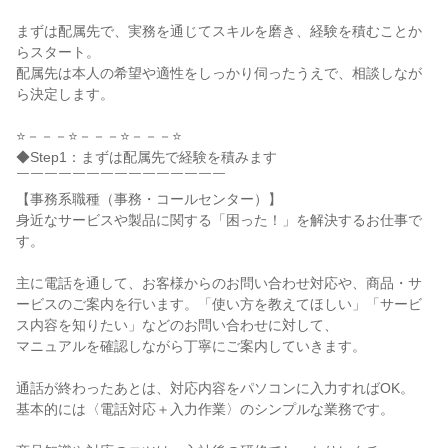
まずは配属先で、実務を通じてスキルを磨き、経験を積むことか
らスタート。

配属先は本人の希望や適性をしっかり伺ったうえで、相談しなが
ら決定します。

⭐－－－⭐－－－⭐－－－⭐

◆Step1：まずは配属先で経験を積みます

￣￣￣￣￣￣￣￣￣￣￣￣￣￣￣

【事務系職種（事務・コールセンター）】

身近なサービスや製品に関する「困った！」を解決するお仕事で
す。

主に電話を通して、お客様からのお問い合わせ対応や、商品・サ
ービスのご案内を行います。「使い方を教えてほしい」「サービ
ス内容を知りたい」などのお問い合わせに対して、

マニュアルを確認しながら丁寧にご案内していきます。

通話が終わったあとは、対応内容をパソコンに入力すればOK。

基本的には〈電話対応＋入力作業〉のシンプルな業務です。
