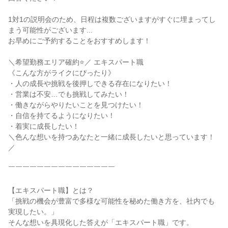
1対1の説明会のため、日程は複数ございますがすぐに埋まってし
まう可能性がございます...

お早めにご予約することをおすすめします！

＼希望勤務エリア確約⭐／ エキスパート職

《こんな方がライクにぴったり》

・人の成長や挑戦を後押しできる存在になりたい！

・営業は不安…でも挑戦してみたい！

・働きながらやりたいことを見つけたい！

・自信を持てるようになりたい！

・着実に成長したい！

＼色んな想いを持つあなたと一緒に成長したいと思っています！
／

￣￣￣￣￣￣￣￣￣￣￣￣￣￣￣

【エキスパート職】とは？

「挑戦の機会が豊富で多様な可能性を秘めた働き方を、社内でも
実現したい。」

そんな想いを具現化した答えが「エキスパート職」です。
