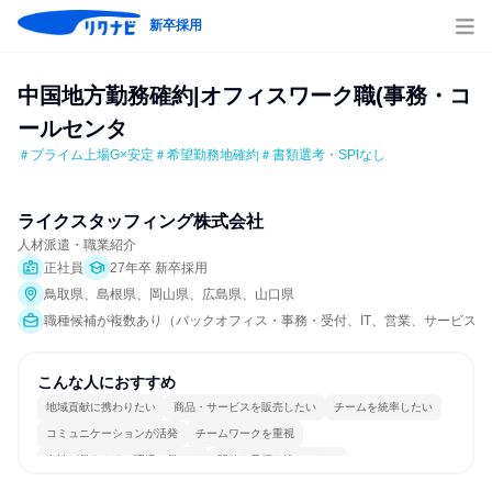
新卒採用
中国地方勤務確約|オフィスワーク職(事務・コ
ールセンタ
＃プライム上場G×安定＃希望勤務地確約＃書類選考・SPIなし
ライクスタッフィング株式会社
人材派遣・職業紹介
正社員
27年卒 新卒採用
鳥取県、島根県、岡山県、広島県、山口県
職種候補が複数あり（バックオフィス・事務・受付、IT、営業、サービス/接客
こんな人におすすめ
地域貢献に携わりたい
商品・サービスを販売したい
チームを統率したい
コミュニケーションが活発
チームワークを重視
女性が働きやすい環境で働ける
明確な目標を追いかける
一つの専門分野を極める
若手が裁量を持てる環境
人とたくさん会話する