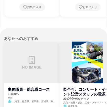
お気に入り
お気に入り
あなたへのおすすめ
事務職員・総合職コース
既卒可、コンサート・イ
ント設営スタッフの電源
日本銀行
金融
門
株式会社ボルテック
北海道、青森県、岩手県、宮城県、秋田
文化・教養・娯楽、広告・メディア・マ
県、山形県、福島県、茨城県、群馬県、埼玉
ミ、電力・ガス・水道・エネルギー
神奈川県