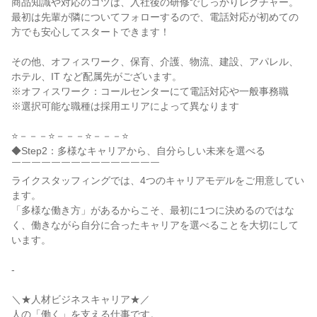
商品知識や対応のコツは、入社後の研修でしっかりレクチャー。

最初は先輩が隣についてフォローするので、電話対応が初めての
方でも安心してスタートできます！

その他、オフィスワーク、保育、介護、物流、建設、アパレル、
ホテル、IT など配属先がございます。

※オフィスワーク：コールセンターにて電話対応や一般事務職

※選択可能な職種は採用エリアによって異なります

⭐－－－⭐－－－⭐－－－⭐

◆Step2：多様なキャリアから、自分らしい未来を選べる

￣￣￣￣￣￣￣￣￣￣￣￣￣￣￣

ライクスタッフィングでは、4つのキャリアモデルをご用意してい
ます。

「多様な働き方」があるからこそ、最初に1つに決めるのではな
く、働きながら自分に合ったキャリアを選べることを大切にして
います。

-

＼★人材ビジネスキャリア★／

人の「働く」を支える仕事です。
