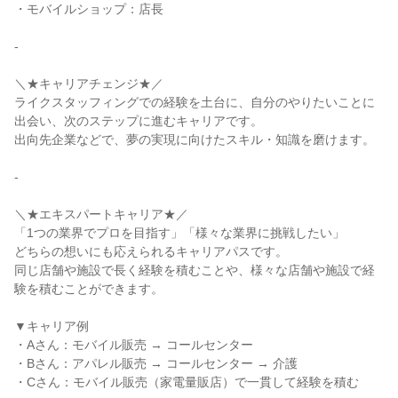
・モバイルショップ：店長

-

＼★キャリアチェンジ★／

ライクスタッフィングでの経験を土台に、自分のやりたいことに
出会い、次のステップに進むキャリアです。

出向先企業などで、夢の実現に向けたスキル・知識を磨けます。

-

＼★エキスパートキャリア★／

「1つの業界でプロを目指す」「様々な業界に挑戦したい」

どちらの想いにも応えられるキャリアパスです。

同じ店舗や施設で長く経験を積むことや、様々な店舗や施設で経
験を積むことができます。

▼キャリア例

・Aさん：モバイル販売 → コールセンター

・Bさん：アパレル販売 → コールセンター → 介護

・Cさん：モバイル販売（家電量販店）で一貫して経験を積む
