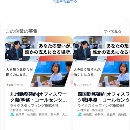
問題を報告する
この企業の募集
すべて見る
九州勤務確約|オフィスワー
四国勤務確約|オフィスワ
ク職(事務・コールセンタ
ク職(事務・コールセンタ
ー)
ー)
ライクスタッフィング株式会社
ライクスタッフィング株式会社
人材派遣・職業紹介
人材派遣・職業紹介
福岡県、佐賀県、長崎県、熊本県、大分
徳島県、香川県、愛媛県、高知県
7月31日締切
県、宮崎県、鹿児島県
7月30日締切