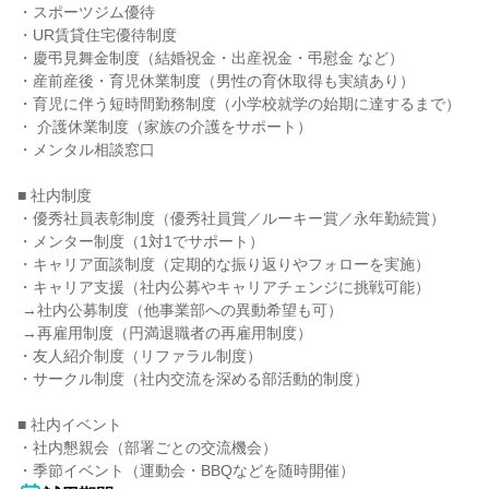
・スポーツジム優待

・UR賃貸住宅優待制度

・慶弔見舞金制度（結婚祝金・出産祝金・弔慰金 など）

・産前産後・育児休業制度（男性の育休取得も実績あり）

・育児に伴う短時間勤務制度（小学校就学の始期に達するまで）

・ 介護休業制度（家族の介護をサポート）

・メンタル相談窓口

■ 社内制度

・優秀社員表彰制度（優秀社員賞／ルーキー賞／永年勤続賞）

・メンター制度（1対1でサポート）

・キャリア面談制度（定期的な振り返りやフォローを実施）

・キャリア支援（社内公募やキャリアチェンジに挑戦可能）

 →社内公募制度（他事業部への異動希望も可）

 →再雇用制度（円満退職者の再雇用制度）

・友人紹介制度（リファラル制度）

・サークル制度（社内交流を深める部活動的制度）

■ 社内イベント

・社内懇親会（部署ごとの交流機会）

・季節イベント（運動会・BBQなどを随時開催）