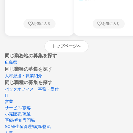
県、東京都、神奈川県、新潟県、富山県、石
川県、福井県、山梨県、長野県、静岡県、愛
知県、京都府、大阪府、兵庫県、鳥取県、島
根県、岡山県、広島県、山口県、徳島県、香
川県、愛媛県、高知県、福岡県、佐賀県、長
お気に入り
お気に入り
崎県、熊本県、大分県、宮崎県、鹿児島県、
沖縄県
トップページへ
同じ勤務地の募集を探す
広島県
同じ業種の募集を探す
人材派遣・職業紹介
同じ職種の募集を探す
バックオフィス・事務・受付
IT
営業
サービス/接客
小売販売/流通
医療/福祉専門職
SCM/生産管理/購買/物流
人事