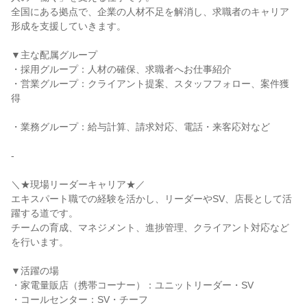
全国にある拠点で、企業の人材不足を解消し、求職者のキャリア
形成を支援していきます。

▼主な配属グループ

・採用グループ：人材の確保、求職者へお仕事紹介

・営業グループ：クライアント提案、スタッフフォロー、案件獲
得

・業務グループ：給与計算、請求対応、電話・来客応対など

-

＼★現場リーダーキャリア★／

エキスパート職での経験を活かし、リーダーやSV、店長として活
躍する道です。

チームの育成、マネジメント、進捗管理、クライアント対応など
を行います。

▼活躍の場

・家電量販店（携帯コーナー）：ユニットリーダー・SV

・コールセンター：SV・チーフ
