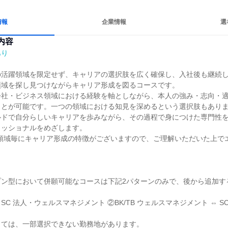
情報
企業情報
選
内容
あり
の活躍領域を限定せず、キャリアの選択肢を広く確保し、入社後も継続
域を探し見つけながらキャリア形成を図るコースです。

会社・ビジネス領域における経験を軸としながら、本人の強み・志向・
ことが可能です。一つの領域における知見を深めるという選択肢もあり
ルドで自分らしいキャリアを歩みながら、その過程で身につけた専門性
ッショナルをめざします。

ス領域毎にキャリア形成の特徴がございますので、ご理解いただいた上で
プン型において併願可能なコースは下記2パターンのみで、後から追加す
ては、一部選択できない勤務地があります。
