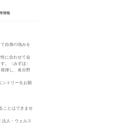
考情報
して自身の強みを
適性に合わせて会
ます。〈みずほ〉
を発揮し、各分野
エントリーをお願
ることはできませ