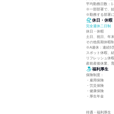
平均勤務日数：1ヶ
※一部部署で、始業
※勤務する部署
休日・休暇
完全週休二日制
休日・休暇

土日、祝日、年末
その他長期休暇制
※A連休：連続5
スポット休暇、
リフレッシュ休暇
産前産後休業、育
福利厚生
保険制度：

・雇用保険

・労災保険

・健康保険

・厚生年金

待遇・福利厚生
