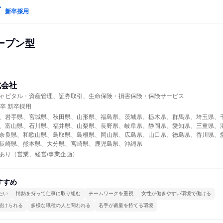
新卒採用
ープン型
式会社
ャピタル・資産管理、証券取引、生命保険・損害保険・保険サービス
年卒 新卒採用
、岩手県、宮城県、秋田県、山形県、福島県、茨城県、栃木県、群馬県、埼玉県、
、富山県、石川県、福井県、山梨県、長野県、岐阜県、静岡県、愛知県、三重県、
奈良県、和歌山県、鳥取県、島根県、岡山県、広島県、山口県、徳島県、香川県、
長崎県、熊本県、大分県、宮崎県、鹿児島県、沖縄県
あり（営業、経営/事業企画）
すすめ
たい
情熱を持って仕事に取り組む
チームワークを重視
女性が働きやすい環境で働ける
続けられる
多様な職種の人と関われる
若手が裁量を持てる環境