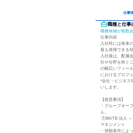
仕事
職種と仕事
職種候補が複数
仕事内容

入社時には将来
最も発揮できる領
入社後は、配属
社や分野を跨ぐ
の幅広いフィー
におけるプロフェ
*会社・ビジネ
いします。

【留意事項】

・グループオー
ん。

 ①BK/TB 法人 ⇔ SC 法人・ウェルスマネジメント ②BK/TB ウェルスマネジメント ⇔ SC 法人・ウェルス
マネジメント

・併願条件によっ