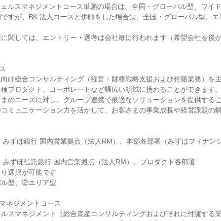
ですが、BK 法人コースと併願をした場合は、全国・グローバル型、エ
型に関しては、エントリー・選考は会社毎に行われます（希望会社を後
ス

人向け総合コンサルティング（経営・財務戦略支援および付随業務）を
各種プロダクト、コーポレートなど幅広い領域に携わることができます
さまのニーズに対し、グループ連携で最適なソリューションを提供する
やコミュニケーション力を活かして、お客さまの事業成長や経営課題の
】みずほ銀行 国内営業拠点（法人RM）、本部各部署（みずほフィナン
】みずほ信託銀行 国内営業拠点（法人RM）、プロダクト各部署

り選択が可能です

ル型、②エリア型

ルスマネジメントコース

ェルスマネジメント（総合資産コンサルティングおよびそれに付随する