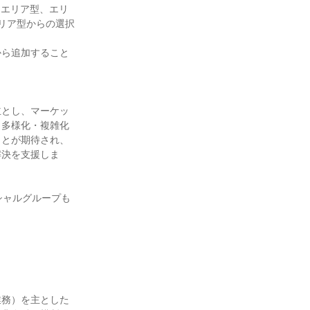
リア型からの選択
から追加すること
主とし、マーケッ
。多様化・複雑化
ことが期待され、
解決を支援しま
シャルグループも
業務）を主とした