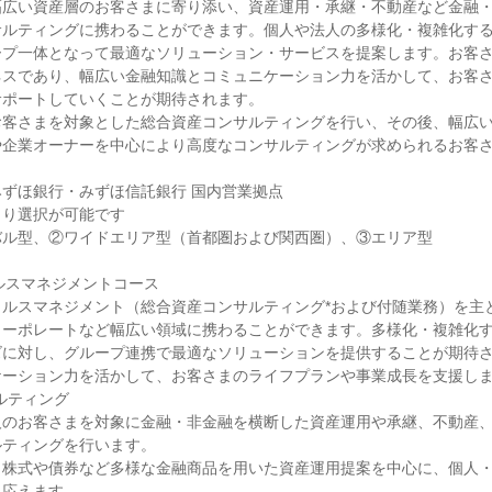
幅広い資産層のお客さまに寄り添い、資産運用・承継・不動産など金融
サルティングに携わることができます。個人や法人の多様化・複雑化す
ープ一体となって最適なソリューション・サービスを提案します。お客
ネスであり、幅広い金融知識とコミュニケーション力を活かして、お客
ポートしていくことが期待されます。

お客さまを対象とした総合資産コンサルティングを行い、その後、幅広
や企業オーナーを中心により高度なコンサルティングが求められるお客


ずほ銀行・みずほ信託銀行 国内営業拠点

り選択が可能です

ル型、②ワイドエリア型（首都圏および関西圏）、③エリア型

ルスマネジメントコース

ェルスマネジメント（総合資産コンサルティング*および付随業務）を主
コーポレートなど幅広い領域に携わることができます。多様化・複雑化
ズに対し、グループ連携で最適なソリューションを提供することが期待
ーション力を活かして、お客さまのライフプランや事業成長を支援しま
ルティング

人のお客さまを対象に金融・非金融を横断した資産運用や承継、不動産
ティングを行います。

、株式や債券など多様な金融商品を用いた資産運用提案を中心に、個人
応えます。
