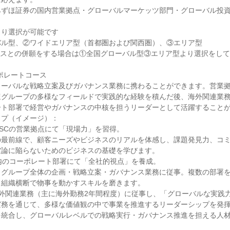
みずほ証券の国内営業拠点・グローバルマーケッツ部門・グローバル投
り選択が可能です

ル型、②ワイドエリア型（首都圏および関西圏）、③エリア型

コースとの併願をする場合は①全国グローバル型③エリア型より選択をして
コーポレートコース

ローバルな戦略立案及びガバナンス業務に携わることができます。営業
ほグループの多様なフィールドで実践的な経験を積んだ後、海外関連業
ト部署で経営やガバナンスの中核を担うリーダーとして活躍することが
プ（イメージ）：

B/SCの営業拠点にて「現場力」を習得。

の最前線で、顧客ニーズやビジネスのリアルを体感し、課題発見力、コ
論に陥らないためのビジネスの基礎を学びます。

内のコーポレート部署にて「全社的視点」を養成。

、グループ全体の企画・戦略立案・ガバナンス業務に従事。複数の部署
組織横断で物事を動かすスキルを磨きます。

外関連業務（主に海外勤務2年間程度）に従事し、「グローバルな実践力
務を通じて、多様な価値観の中で事業を推進するリーダーシップを発揮
を統合し、グローバルレベルでの戦略実行・ガバナンス推進を担える人