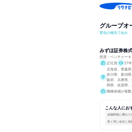
グループオ
変化の穂先であれ
みずほ証券株
投資・ベンチャーキ
正社員
27
北海道、青森県
奈川県、新潟県
阪府、兵庫県、
岡県、佐賀県、
職種候補が複数
こんな人にお
金融関係に携わり
長く同じ会社に居