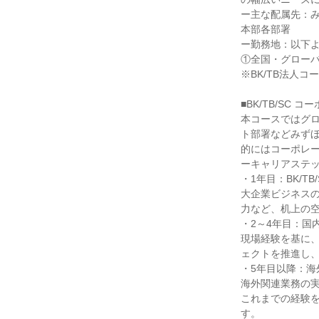
ー主な配属先：
本部各部署

ー勤務地：以下よ
①全国・グローバ
※BK/TB法人
■BK/TB/SC 
本コースではグ
ト部署などみず
的にはコーポレー
ーキャリアステッ
・1年目：BK/T
大企業ビジネス
力など、机上の空
・2～4年目：国
現場経験を基に
ェクトを推進し、
・5年目以降：海
海外関連業務の実
これまでの経験
す。
