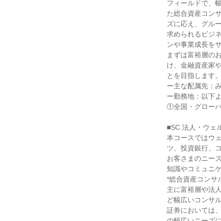
フィールドで、
た総合資産コン
ズに応え、グル
求められるビジ
ンや事業成長をサ
まずは富裕層の
け、金融資産家
とを目指します。
ー主な配属先：み
ー勤務地：以下よ
①全国・グローバ
■SC 法人・ウェ
本コースではウ
ツ、投資銀行、
お客さまのニー
知識やコミュニケ
*総合資産コンサ
主に富裕層や法
ど幅広いコンサル
証券においては
の幅広いニーズに