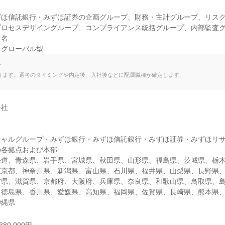


ずほ信託銀行・みずほ証券の企画グループ、財務・主計グループ、リス
ロセスデザイングループ、コンプライアンス統括グループ、内部監査グ
名

・グローバル型
て
ります。選考のタイミングや内定後、入社後などに配属職種が確定します。
社

シャルグループ・みずほ銀行・みずほ信託銀行・みずほ証券・みずほリ
各拠点および本部

海道、青森県、岩手県、宮城県、秋田県、山形県、福島県、茨城県、栃
東京都、神奈川県、新潟県、富山県、石川県、福井県、山梨県、長野県
重県、滋賀県、京都府、大阪府、兵庫県、奈良県、和歌山県、鳥取県、
、徳島県、香川県、愛媛県、高知県、福岡県、佐賀県、長崎県、熊本県
沖縄県