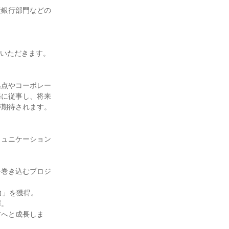
資銀行部門などの
いただきます。

拠点やコーポレー
務に従事し、将来
期待されます。

ミュニケーション
を巻き込むプロジ
」を獲得。

。

材へと成長しま