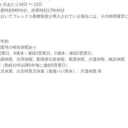
月あたり18日 〜 22日

時刻9時00分、終業時刻17時30分

においてフレックス勤務制度が導入されている場合には、その時間運営
年始

度等の有給休暇あり

営業日、B連休：連続2営業日、C連休：連続2営業日、

結婚休暇、生理休暇、配偶者出産休暇、看護休暇、介護休暇、検診休暇
（勤続10年以降5年毎に連続5営業日）

児休業、出生時育児休業（産後パパ育休）、介護休業 等