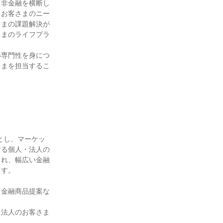
・非金融を横断し
るお客さまのニー
さまの課題解決が
さまのライフプラ
い専門性を身につ
さまを担当するこ
とし、マーケッ
する個人・法人の
され、幅広い金融
す。

、金融商品提案な
・法人のお客さま