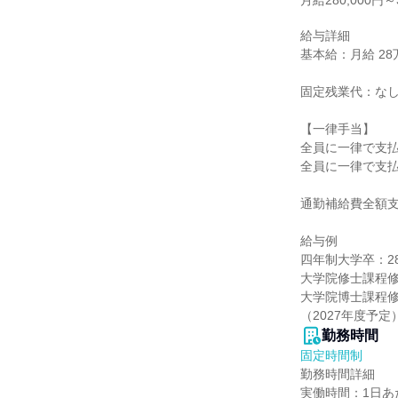
月給280,000円～3
給与詳細

基本給：月給 28万
固定残業代：なし
【一律手当】

全員に一律で支払
全員に一律で支払
通勤補給費全額支
給与例

四年制大学卒：280
大学院修士課程修了
大学院博士課程修了：
（2027年度予定
勤務時間
固定時間制
勤務時間詳細

実働時間：1日あたり