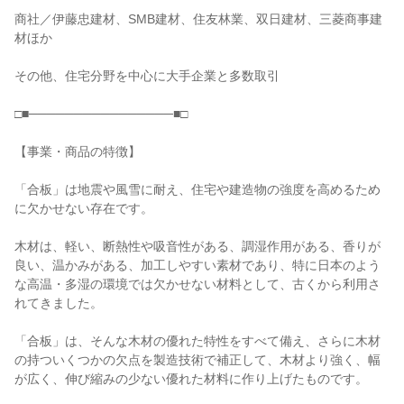
商社／伊藤忠建材、SMB建材、住友林業、双日建材、三菱商事建
材ほか

その他、住宅分野を中心に大手企業と多数取引

□■────────────────■□

【事業・商品の特徴】

「合板」は地震や風雪に耐え、住宅や建造物の強度を高めるため
に欠かせない存在です。

木材は、軽い、断熱性や吸音性がある、調湿作用がある、香りが
良い、温かみがある、加工しやすい素材であり、特に日本のよう
な高温・多湿の環境では欠かせない材料として、古くから利用さ
れてきました。

「合板」は、そんな木材の優れた特性をすべて備え、さらに木材
の持ついくつかの欠点を製造技術で補正して、木材より強く、幅
が広く、伸び縮みの少ない優れた材料に作り上げたものです。
