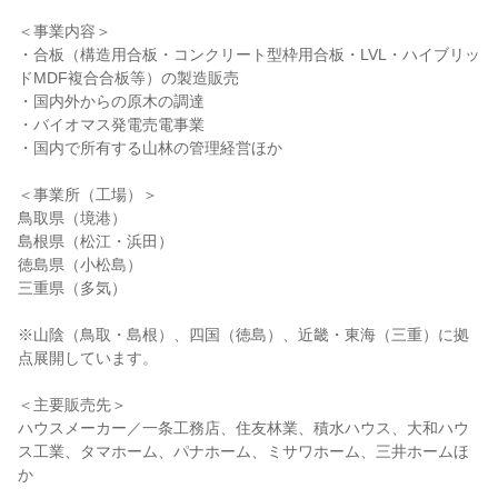
＜事業内容＞

・合板（構造用合板・コンクリート型枠用合板・LVL・ハイブリッ
ドMDF複合合板等）の製造販売

・国内外からの原木の調達

・バイオマス発電売電事業

・国内で所有する山林の管理経営ほか

＜事業所（工場）＞

鳥取県（境港）

島根県（松江・浜田）

徳島県（小松島）

三重県（多気）

※山陰（鳥取・島根）、四国（徳島）、近畿・東海（三重）に拠
点展開しています。

＜主要販売先＞

ハウスメーカー／一条工務店、住友林業、積水ハウス、大和ハウ
ス工業、タマホーム、パナホーム、ミサワホーム、三井ホームほ
か
