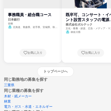
事務職員・総合職コース
既卒可、コンサート・イ
ント設営スタッフの電源
日本銀行
金融
門
株式会社ボルテック
北海道、青森県、岩手県、宮城県、秋田
文化・教養・娯楽、広告・メディア・マ
県、山形県、福島県、茨城県、群馬県、埼玉
ミ、電力・ガス・水道・エネルギー
神奈川県
県、東京都、神奈川県、新潟県、富山県、石
川県、福井県、山梨県、長野県、静岡県、愛
知県、京都府、大阪府、兵庫県、鳥取県、島
根県、岡山県、広島県、山口県、徳島県、香
川県、愛媛県、高知県、福岡県、佐賀県、長
お気に入り
お気に入り
崎県、熊本県、大分県、宮崎県、鹿児島県、
沖縄県
トップページへ
同じ勤務地の募集を探す
三重県
同じ業種の募集を探す
木材・紙メーカー
林業
電力・ガス・水道・エネルギー