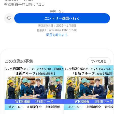
締切：なし
エントリー画面へ行く
表示開始日：2026年1月8日
原稿ID：
a32abae13b1d658c
問題を報告する
この企業の募集
すべて見る