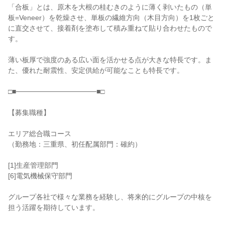
「合板」とは、原木を大根の桂むきのように薄く剥いたもの（単
板=Veneer）を乾燥させ、単板の繊維方向（木目方向）を1枚ごと
に直交させて、接着剤を塗布して積み重ねて貼り合わせたもので
す。

薄い板厚で強度のある広い面を活かせる点が大きな特長です。ま
た、優れた耐震性、安定供給が可能なことも特長です。

□■────────────────■□

【募集職種】

エリア総合職コース

（勤務地：三重県、初任配属部門：確約）

[1]生産管理部門

[6]電気機械保守部門

グループ各社で様々な業務を経験し、将来的にグループの中核を
担う活躍を期待しています。
