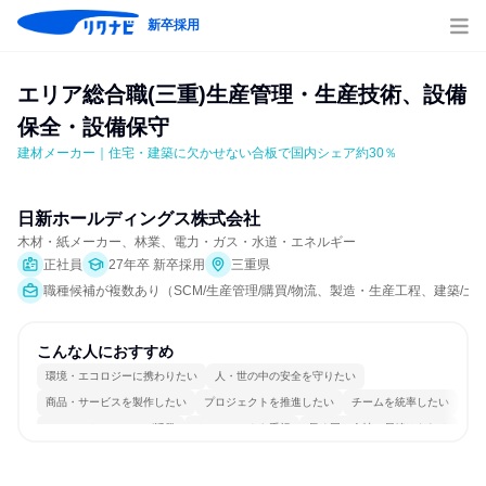
新卒採用
エリア総合職(三重)生産管理・生産技術、設備
保全・設備保守
建材メーカー｜住宅・建築に欠かせない合板で国内シェア約30％
日新ホールディングス株式会社
木材・紙メーカー、林業、電力・ガス・水道・エネルギー
正社員
27年卒 新卒採用
三重県
職種候補が複数あり（SCM/生産管理/購買/物流、製造・生産工程、建築/土
こんな人におすすめ
環境・エコロジーに携わりたい
人・世の中の安全を守りたい
商品・サービスを製作したい
プロジェクトを推進したい
チームを統率したい
コミュニケーションが活発
チームワークを重視
長く同じ会社に居続けられる
自分の好きな場所で働ける
自分の好きな時間で働ける