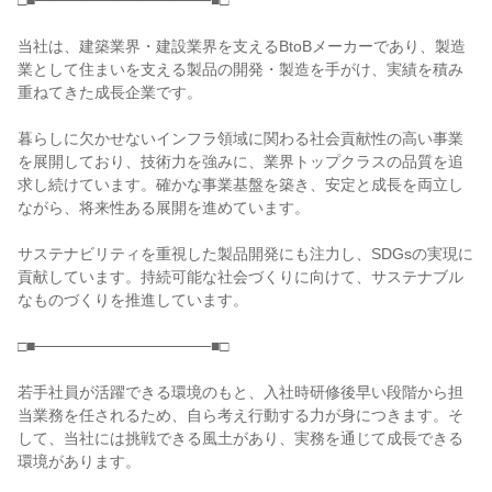
□■────────────────■□

当社は、建築業界・建設業界を支えるBtoBメーカーであり、製造
業として住まいを支える製品の開発・製造を手がけ、実績を積み
重ねてきた成長企業です。

暮らしに欠かせないインフラ領域に関わる社会貢献性の高い事業
を展開しており、技術力を強みに、業界トップクラスの品質を追
求し続けています。確かな事業基盤を築き、安定と成長を両立し
ながら、将来性ある展開を進めています。

サステナビリティを重視した製品開発にも注力し、SDGsの実現に
貢献しています。持続可能な社会づくりに向けて、サステナブル
なものづくりを推進しています。

□■────────────────■□

若手社員が活躍できる環境のもと、入社時研修後早い段階から担
当業務を任されるため、自ら考え行動する力が身につきます。そ
して、当社には挑戦できる風土があり、実務を通じて成長できる
環境があります。
