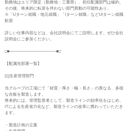
勤務地はエリア限定（勤務地：三重県）、初任配属部門は確約、
その後、将来的に転居を伴わない部門異動の可能性あり。

※「Uターン就職・地元就職」「Iターン就職」などUIターン就職
歓迎

詳しい仕事内容などは、会社説明会にてご説明します。ぜひ会社
説明会にご参加ください。

□■────────────────■□

【配属先部署一覧】

[1]生産管理部門

当グループの工場にて「材質・厚さ・幅・長さ」の異なる、多様
な合板を製造します。

将来的には、管理監督者として、製造ラインの効率化をはじめ、
ITによる生産省力化など、製造ラインの改革に携わっていただき
ます。

・製造計画の立案
