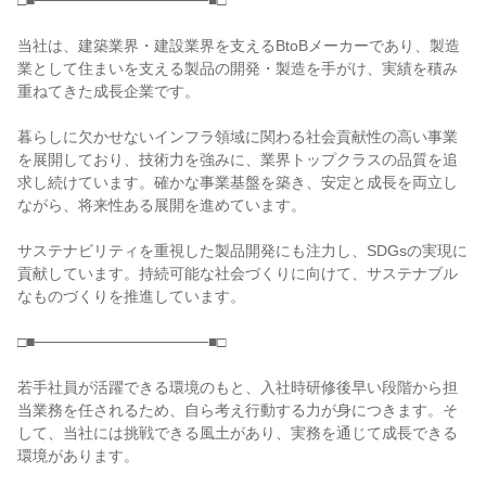
□■────────────────■□

当社は、建築業界・建設業界を支えるBtoBメーカーであり、製造
業として住まいを支える製品の開発・製造を手がけ、実績を積み
重ねてきた成長企業です。

暮らしに欠かせないインフラ領域に関わる社会貢献性の高い事業
を展開しており、技術力を強みに、業界トップクラスの品質を追
求し続けています。確かな事業基盤を築き、安定と成長を両立し
ながら、将来性ある展開を進めています。

サステナビリティを重視した製品開発にも注力し、SDGsの実現に
貢献しています。持続可能な社会づくりに向けて、サステナブル
なものづくりを推進しています。

□■────────────────■□

若手社員が活躍できる環境のもと、入社時研修後早い段階から担
当業務を任されるため、自ら考え行動する力が身につきます。そ
して、当社には挑戦できる風土があり、実務を通じて成長できる
環境があります。
