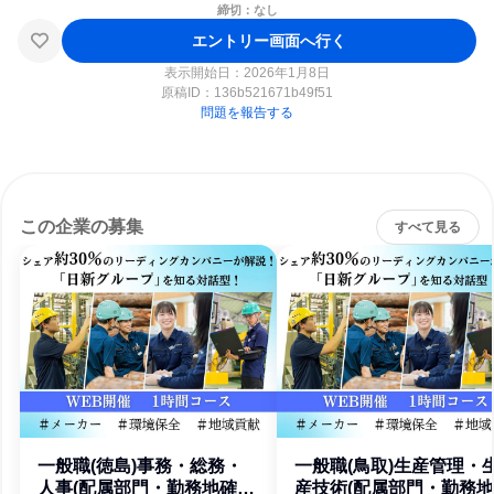
締切：なし
エントリー画面へ行く
表示開始日：2026年1月8日
原稿ID：
136b521671b49f51
問題を報告する
この企業の募集
すべて見る
一般職(徳島)事務・総務・
一般職(鳥取)生産管理・
人事(配属部門・勤務地確
産技術(配属部門・勤務