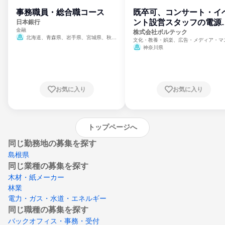
事務職員・総合職コース
既卒可、コンサート・イ
ント設営スタッフの電源
日本銀行
金融
門
株式会社ボルテック
北海道、青森県、岩手県、宮城県、秋田
文化・教養・娯楽、広告・メディア・マ
県、山形県、福島県、茨城県、群馬県、埼玉
ミ、電力・ガス・水道・エネルギー
神奈川県
県、東京都、神奈川県、新潟県、富山県、石
川県、福井県、山梨県、長野県、静岡県、愛
知県、京都府、大阪府、兵庫県、鳥取県、島
根県、岡山県、広島県、山口県、徳島県、香
川県、愛媛県、高知県、福岡県、佐賀県、長
お気に入り
お気に入り
崎県、熊本県、大分県、宮崎県、鹿児島県、
沖縄県
トップページへ
同じ勤務地の募集を探す
島根県
同じ業種の募集を探す
木材・紙メーカー
林業
電力・ガス・水道・エネルギー
同じ職種の募集を探す
バックオフィス・事務・受付