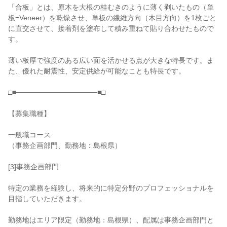
「合板」とは、原木を大根の桂むきのように薄く剥いたもの（単
板=Veneer）を乾燥させ、単板の繊維方向（木目方向）を1枚ごと
に直交させて、接着剤を塗布して積み重ねて貼り合わせたもので
す。

薄い板厚で強度のある広い面を活かせる点が大きな特長です。ま
た、優れた耐震性、安定供給が可能なことも特長です。

□■────────────────■□

【募集職種】

一般職コース

（事務企画部門、勤務地：島根県）

[3]事務企画部門

特定の業務を経験し、将来的に特定分野のプロフェッショナルを
目指していただきます。

勤務地はエリア限定（勤務地：島根県）、配属は事務企画部門と