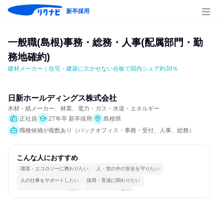
新卒採用
一般職(島根)事務・総務・人事(配属部門・勤
務地確約)
建材メーカー｜住宅・建築に欠かせない合板で国内シェア約30％
日新ホールディングス株式会社
木材・紙メーカー、林業、電力・ガス・水道・エネルギー
正社員
27年卒 新卒採用
島根県
職種候補が複数あり（バックオフィス・事務・受付、人事、総務）
こんな人におすすめ
環境・エコロジーに携わりたい
人・世の中の安全を守りたい
人の仕事をサポートしたい
採用・育成に関わりたい
コミュニケーションが活発
チームワークを重視
女性が働きやすい環境で働ける
長く同じ会社に居続けられる
自分の好きな場所で働ける
一つの専門分野を極める