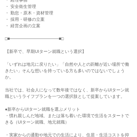
・ 経理事務

・ 安全衛生管理

・ 勤怠・原木・資材管理

・ 採用・研修の立案

・ 経営企画の立案

□■────────────────■□

【新卒で、早期UIターン就職という選択】

「いずれは地元に戻りたい」「自然や人との距離が近い場所で働
きたい」そんな想いを持っている方も多いのではないでしょう
か。

当社では、社会人になって数年後ではなく、新卒からUIターン就
職というライフプランを一つの選択肢として提案しています。

●新卒からUIターン就職を選ぶメリット

・慣れ親しんだ地域、または落ち着いた環境で生活をスタートで
きる（UIターン就職、地元就職）

・実家からの通勤や地元での生活により、住居・生活コストを抑