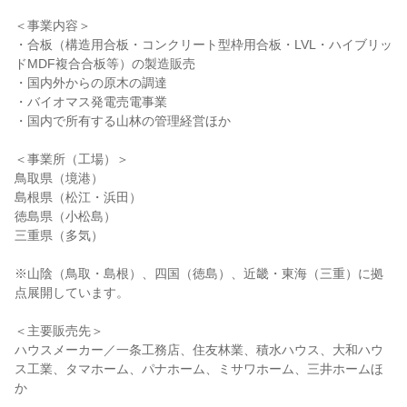
＜事業内容＞

・合板（構造用合板・コンクリート型枠用合板・LVL・ハイブリッ
ドMDF複合合板等）の製造販売

・国内外からの原木の調達

・バイオマス発電売電事業

・国内で所有する山林の管理経営ほか

＜事業所（工場）＞

鳥取県（境港）

島根県（松江・浜田）

徳島県（小松島）

三重県（多気）

※山陰（鳥取・島根）、四国（徳島）、近畿・東海（三重）に拠
点展開しています。

＜主要販売先＞

ハウスメーカー／一条工務店、住友林業、積水ハウス、大和ハウ
ス工業、タマホーム、パナホーム、ミサワホーム、三井ホームほ
か
