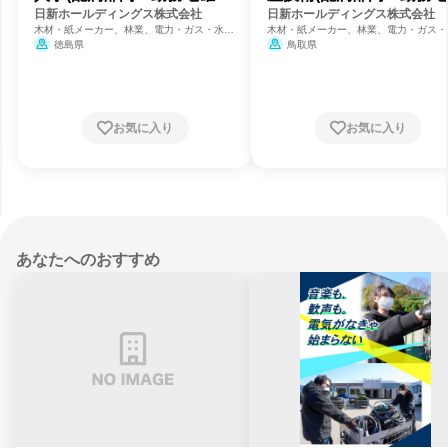
約)
約)
日新ホールディングス株式会社
日新ホールディングス株式会社
木材・紙メーカー、林業、電力・ガス・水
木材・紙メーカー、林業、電力・ガス・
道・エネルギー
道・エネルギー
徳島県
鳥取県
お気に入り
お気に入り
あなたへのおすすめ