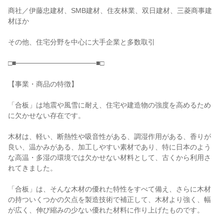
商社／伊藤忠建材、SMB建材、住友林業、双日建材、三菱商事建
材ほか

その他、住宅分野を中心に大手企業と多数取引

□■────────────────■□

【事業・商品の特徴】

「合板」は地震や風雪に耐え、住宅や建造物の強度を高めるため
に欠かせない存在です。

木材は、軽い、断熱性や吸音性がある、調湿作用がある、香りが
良い、温かみがある、加工しやすい素材であり、特に日本のよう
な高温・多湿の環境では欠かせない材料として、古くから利用さ
れてきました。

「合板」は、そんな木材の優れた特性をすべて備え、さらに木材
の持ついくつかの欠点を製造技術で補正して、木材より強く、幅
が広く、伸び縮みの少ない優れた材料に作り上げたものです。
