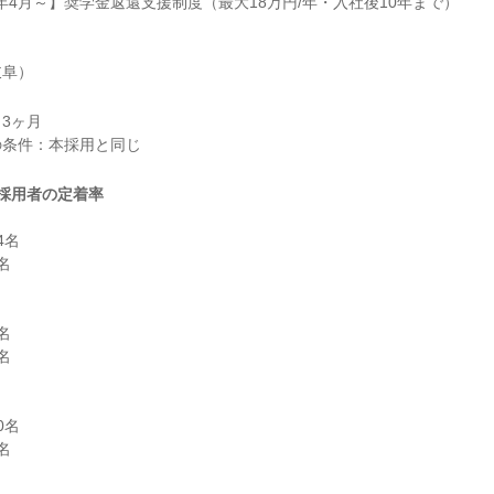
025年4月～】奨学金返還支援制度（最大18万円/年・入社後10年まで）

岐阜）
3ヶ月

採用者の定着率
名







名


