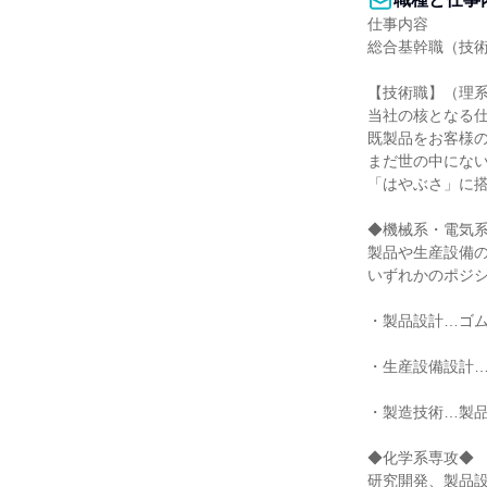
仕事内容

総合基幹職（技術
【技術職】（理系
当社の核となる仕
既製品をお客様の
まだ世の中にない
「はやぶさ」に搭
◆機械系・電気系
製品や生産設備の
いずれかのポジシ
・製品設計…ゴム
・生産設備設計…
・製造技術…製品
◆化学系専攻◆

研究開発、製品設