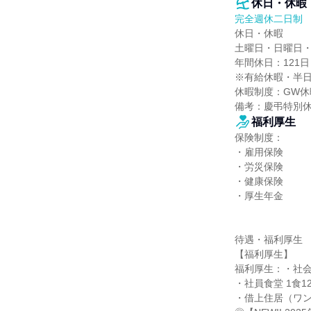
休日・休暇
完全週休二日制
休日・休暇

土曜日・日曜日・
年間休日：121日

※有給休暇・半日
休暇制度：GW休
備考：慶弔特別
福利厚生
保険制度：

・雇用保険

・労災保険

・健康保険

・厚生年金

待遇・福利厚生

【福利厚生】

福利厚生：・社会
・社員食堂 1食12
・借上住居（ワンル