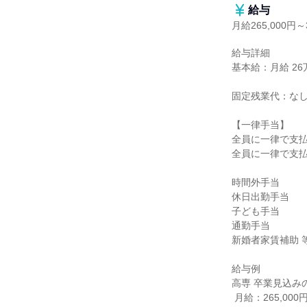
給与
月給265,000円～3
給与詳細

基本給：月給 26万5
固定残業代：なし
【一律手当】

全員に一律で支払
全員に一律で支払
時間外手当

休日出勤手当

子ども手当

通勤手当

新婚者家賃補助 等
給与例

高専 卒業見込みの
 月給：265,000円
