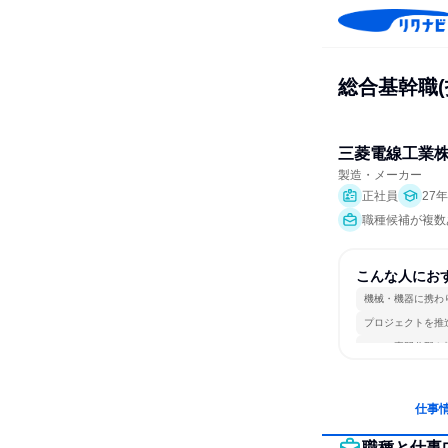
総合基幹職
三菱電線工業
製造・メーカー
正社員
27
職種候補が複数
こんな人にお
機械・機器に携わ
プロジェクトを推
一つの専門分野を
仕事
職種と仕事