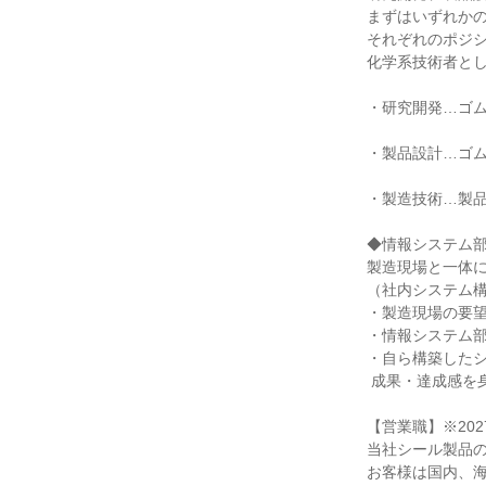
まずはいずれかの
それぞれのポジシ
化学系技術者とし
・研究開発…ゴム
・製品設計…ゴム
・製造技術…製品
◆情報システム部
製造現場と一体に
（社内システム構
・製造現場の要望
・情報システム部
・自ら構築したシ
 成果・達成感を身近に実感・体感できます。

【営業職】※20
当社シール製品の
お客様は国内、海