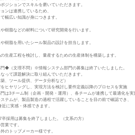
ポジションでスキルを磨いていただきます。

ョンは連携しているため、

て幅広い知識が身につきます。

や樹脂などの材料について研究開発を行います。

や樹脂を用いたシール製品の設計を担当します。

の生産工程を検討し、量産するための生産体制を構築します。

門◆（文理不問）※情報システム部門の募集は終了いたしました。

なって課題解決に取り組んでいただきます。

築、ツール提供、データ分析など）

をヒヤリングし、実現方法を検討し要件定義以降のプロセスを実施

門は3チーム制（企画・開発・運用）、各チームが連携して最適化を実施
ステムが、製品製造の過程で活躍していることを目の前で確認でき、

27卒採用は募集を終了しました。（文系の方）

営業です。

外のトップメーカー様です。
