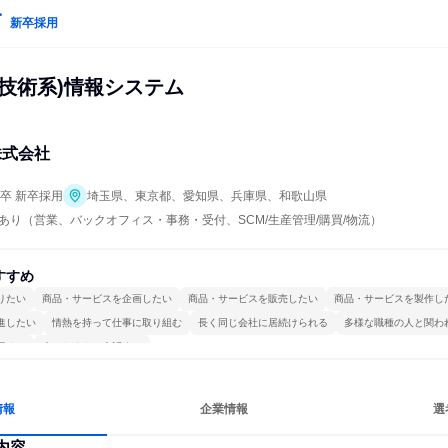
新卒採用
(技術系)情報システム
株式会社
年卒 新卒採用
埼玉県、東京都、愛知県、兵庫県、和歌山県
あり（営業、バックオフィス・事務・受付、SCM/生産管理/購買/物流）
すすめ
りたい
商品・サービスを企画したい
商品・サービスを販売したい
商品・サービスを製作し
進したい
情熱を持って仕事に取り組む
長く同じ会社に居続けられる
多様な職種の人と関わ
極める
人とたくさん会話する
情報
企業情報
選
内容