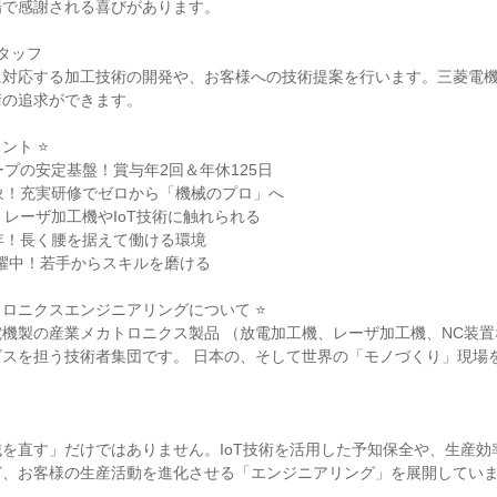
で感謝される喜びがあります。

タッフ

に対応する加工技術の開発や、お客様への技術提案を行います。三菱電
の追求ができます。

ト ⭐

ープの安定基盤！賞与年2回＆年休125日

象！充実研修でゼロから「機械のプロ」へ

・レーザ加工機やIoT技術に触れられる

7年！長く腰を据えて働ける環境

活躍中！若手からスキルを磨ける

トロニクスエンジニアリングについて ⭐

機製の産業メカトロニクス製品 （放電加工機、レーザ加工機、NC装置
スを担う技術者集団です。 日本の、そして世界の「モノづくり」現場を


を直す」だけではありません。IoT技術を活用した予知保全や、生産効
、お客様の生産活動を進化させる「エンジニアリング」を展開していま