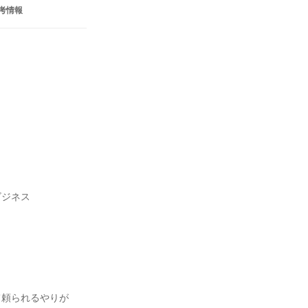
考情報
ジネス

て頼られるやりが