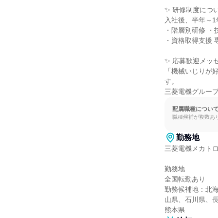
✨ 研修制度につい
入社後、半年～1
・階層別研修 ・
・資格取得支援 
✨ 応募歓迎メッセ
「機械いじりが
す。

三菱電機グルー
配属職種につい
職種候補が複数あ
勤務地
三菱電機メカトロ
勤務地

全国転勤あり

勤務候補地：北
山県、石川県、
熊本県