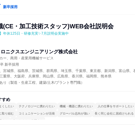
新卒採用
(CE・加工技術スタッフ)WEB会社説明会
】年休125日・研修充実✨7月説明会実施中
トロニクスエンジニアリング株式会社
カー、商用・産業用機械サービス
年卒 新卒採用
、宮城県、福島県、茨城県、群馬県、埼玉県、千葉県、東京都、新潟県、富山県、
三重県、大阪府、兵庫県、岡山県、広島県、香川県、福岡県、熊本県
あり（製造・生産工程、建築/土木/プラント専門職）
すすめ
よくしたい
テクノロジーに携わりたい
機械・機器に携わりたい
人の仕事をサポートしたい
に取り組む
コミュニケーションが活発
グローバル志向が強い
長く同じ会社に居続けられる
極める
人とたくさん会話する