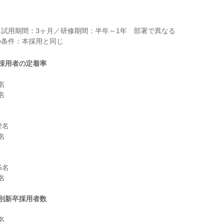
試用期間：3ヶ月／研修期間：半年～1年　部署で異なる

採用者の定着率




名



名



別新卒採用者数

