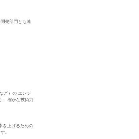
機開発部門とも連
など）の エンジ
、 確かな技術力
率を上げるための
す。
