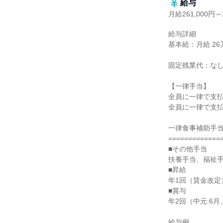
給与
月給261,000円～2
給与詳細

基本給：月給 26万1
固定残業代：なし
【一律手当】

全員に一律で支払
全員に一律で支払
一律食事補助手当：
==============
■その他手当

扶養手当、福祉手
■昇給

年1回（賃金改定）
■賞与

年2回（中元:6月、
給与例
