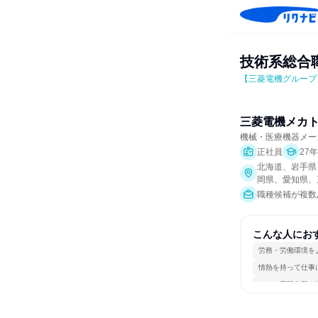
技術系総合職
【三菱電機グループ
三菱電機メカ
機械・医療機器メー
正社員
27
北海道、岩手県
岡県、愛知県、
職種候補が複数
こんな人にお
労務・労働環境を
情熱を持って仕事
一つの専門分野を