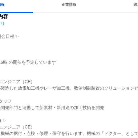
情報
企業情報
選
内容
あり
会日程 ✨

16時 の開催を予定しています

エンジニア（CE）

製造した放電加工機やレーザ加工機、数値制御装置のソリューションビ
タッフ

開発部門と連携して新素材・新用途の加工技術を開発

✨

エンジニア（CE）

、機械の据付・点検・修理・保守を行います。機械の「ドクター」とし