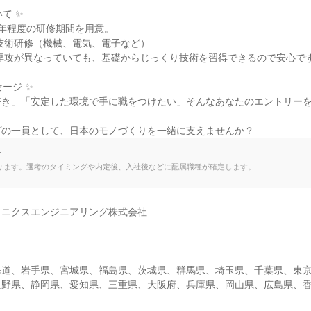
て ✨

年程度の研修期間を用意。

技術研修（機械、電気、電子など）

専攻が異なっていても、基礎からじっくり技術を習得できるので安心です
ージ ✨

好き」「安定した環境で手に職をつけたい」そんなあなたのエントリー
プの一員として、日本のモノづくりを一緒に支えませんか？
て
ります。選考のタイミングや内定後、入社後などに配属職種が確定します。
ニクスエンジニアリング株式会社

海道、岩手県、宮城県、福島県、茨城県、群馬県、埼玉県、千葉県、東
長野県、静岡県、愛知県、三重県、大阪府、兵庫県、岡山県、広島県、