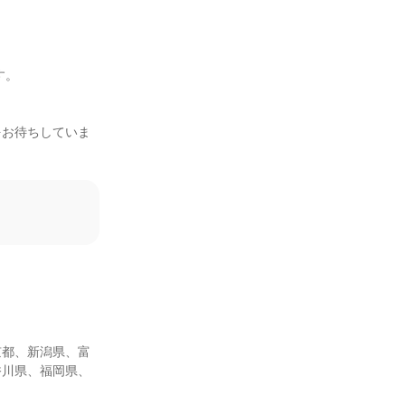
。

をお待ちしていま
京都、新潟県、富
香川県、福岡県、