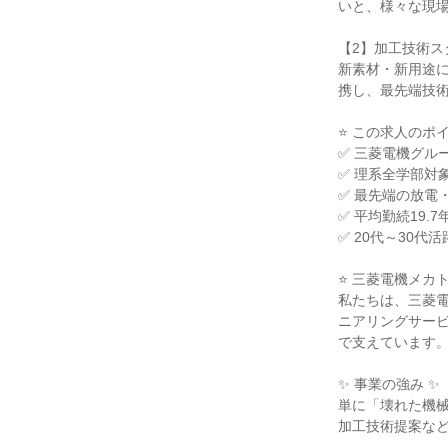
いと、様々な現場
【2】加工技術ス
新素材・新用途
携し、最先端技術
⭐ この求人のポイン
✅ 三菱電機グル
✅ 理系全学部対
✅ 最先端の放電
✅ 平均勤続19.
✅ 20代～30代
⭐ 三菱電機メカ
私たちは、三菱電
ニアリングサービ
で支えています。
✨ 事業の強み ✨

単に「壊れた機械
加工技術提案など