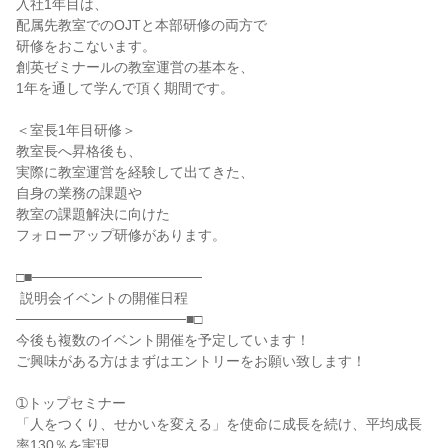
入社1年目は、

配属先教室でのOJTと本部研修の両方で

研修をおこないます。

創英ゼミナールの教室運営の基本を、

1年を通して学んで頂く期間です。

＜室長1年目研修＞

教室長へ昇格後も、

実際に教室運営を経験して出てきた、

自身の業務の課題や

教室の課題解決に向けた

フォローアップ研修があります。

□■─────────────────

 説明会イベントの開催日程

─────────────────■□

今後も複数のイベント開催を予定しています！

ご興味がある方はまずはエントリーをお願い致します！

➀トップセミナー

「人をつくり、せかいを変える」を使命に成長を続け、平均成長
率130％を実現。
