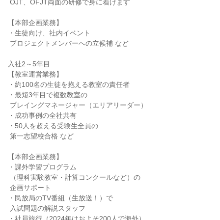
 OJT、OFJT両面の研修で身に着けます

【本部企画業務】

・生徒向け、社内イベント

 プロジェクトメンバーへの立候補 など

入社2～5年目

【教室運営業務】

・約100名の生徒を抱える教室の責任者

・最短3年目で複数教室の

 プレイングマネージャー（エリアリーダー）

・成功事例の全社共有

・50人を超える受験生全員の

 第一志望校合格 など

【本部企画業務】

・課外学習プログラム

 （理科実験教室・計算コンクールなど）の

 企画サポート

・民放局のTV番組（生放送！）で

 入試問題の解説スタッフ

・社員旅行（2024年はおよそ200人で海外）
