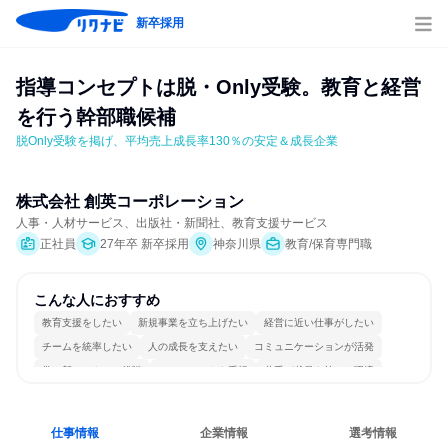
新卒採用
指導コンセプトは脱・Only受験。教育と経営
を行う幹部職候補
脱Only受験を掲げ、平均売上成長率130％の安定＆成長企業
株式会社 創英コーポレーション
人事・人材サービス、出版社・新聞社、教育支援サービス
正社員
27年卒 新卒採用
神奈川県
教育/保育専門職
こんな人におすすめ
教育支援をしたい
新規事業を立ち上げたい
経営に近い仕事がしたい
チームを統率したい
人の成長を支えたい
コミュニケーションが活発
常に新しいものに挑戦
チームワークを重視
若手が裁量を持てる環境
人とたくさん会話する
仕事情報
企業情報
選考情報