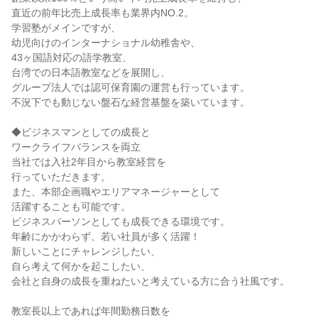
直近の前年比売上成長率も業界内NO.2。

学習塾がメインですが、

幼児向けのインターナショナル幼稚舎や、

43ヶ国語対応の語学教室、

台湾での日本語教室などを展開し、

グループ法人では認可保育園の運営も行っています。

不況下でも動じない盤石な経営基盤を築いています。

◆ビジネスマンとしての成長と

ワークライフバランスを両立

当社では入社2年目から教室経営を

行っていただきます。

また、本部企画職やエリアマネージャーとして

活躍することも可能です。

ビジネスパーソンとしても成長できる環境です。

年齢にかかわらず、若い社員が多く活躍！

新しいことにチャレンジしたい、

自ら考えて何かを起こしたい、

会社と自身の成長を重ねたいと考えている方に合う社風です。

教室長以上であれば年間勤務日数を
