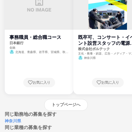
事務職員・総合職コース
既卒可、コンサート・イ
ント設営スタッフの電源
日本銀行
金融
門
株式会社ボルテック
北海道、青森県、岩手県、宮城県、秋田
文化・教養・娯楽、広告・メディア・マ
県、山形県、福島県、茨城県、群馬県、埼玉
ミ、電力・ガス・水道・エネルギー
神奈川県
県、東京都、神奈川県、新潟県、富山県、石
川県、福井県、山梨県、長野県、静岡県、愛
知県、京都府、大阪府、兵庫県、鳥取県、島
根県、岡山県、広島県、山口県、徳島県、香
川県、愛媛県、高知県、福岡県、佐賀県、長
お気に入り
お気に入り
崎県、熊本県、大分県、宮崎県、鹿児島県、
沖縄県
トップページへ
同じ勤務地の募集を探す
神奈川県
同じ業種の募集を探す