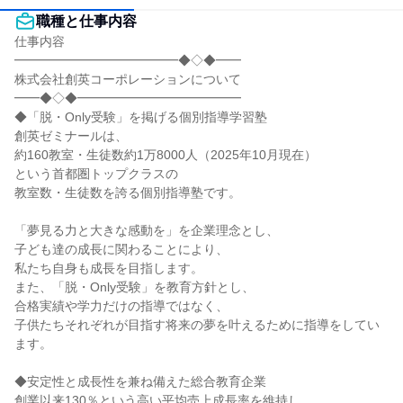
職種と仕事内容
仕事内容

━━━━━━━━━━━━━◆◇◆━━

株式会社創英コーポレーションについて

━━◆◇◆━━━━━━━━━━━━━

◆「脱・Only受験」を掲げる個別指導学習塾

創英ゼミナールは、

約160教室・生徒数約1万8000人（2025年10月現在）

という首都圏トップクラスの

教室数・生徒数を誇る個別指導塾です。

「夢見る力と大きな感動を」を企業理念とし、

子ども達の成長に関わることにより、

私たち自身も成長を目指します。

また、「脱・Only受験」を教育方針とし、

合格実績や学力だけの指導ではなく、

子供たちそれぞれが目指す将来の夢を叶えるために指導をしてい
ます。

◆安定性と成長性を兼ね備えた総合教育企業

創業以来130％という高い平均売上成長率を維持し、
