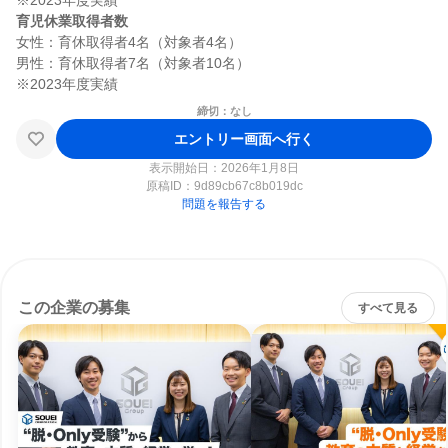
育児休業取得者数
女性：育休取得者4名（対象者4名）

男性：育休取得者7名（対象者10名）

締切：なし
エントリー画面へ行く
表示開始日：2026年1月8日
原稿ID：
9d89cb67c8b019dc
問題を報告する
この企業の募集
すべて見る