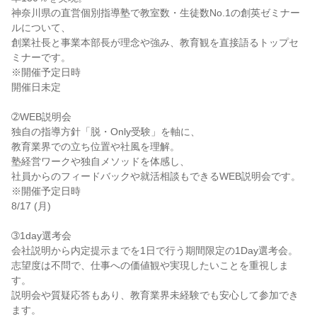
神奈川県の直営個別指導塾で教室数・生徒数No.1の創英ゼミナー
ルについて、

創業社長と事業本部長が理念や強み、教育観を直接語るトップセ
ミナーです。

※開催予定日時

開催日未定

➁WEB説明会

独自の指導方針「脱・Only受験」を軸に、

教育業界での立ち位置や社風を理解。

塾経営ワークや独自メソッドを体感し、

社員からのフィードバックや就活相談もできるWEB説明会です。

※開催予定日時

8/17 (月)

➂1day選考会

会社説明から内定提示までを1日で行う期間限定の1Day選考会。

志望度は不問で、仕事への価値観や実現したいことを重視しま
す。

説明会や質疑応答もあり、教育業界未経験でも安心して参加でき
ます。
