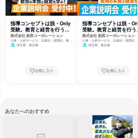
指導コンセプトは脱・Only
指導コンセプトは脱・On
受験。教育と経営を行う企
受験。教育と経営を行う
画職候補
室長候補
株式会社 創英コーポレーション
株式会社 創英コーポレーション
人事・人材サービス、出版社・新聞社、教育
人事・人材サービス、出版社・新聞社、
支援サービス
支援サービス
埼玉県、東京都
埼玉県、東京都
お気に入り
お気に入り
あなたへのおすすめ