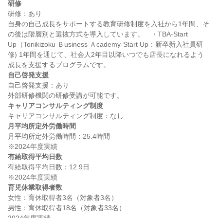
研修
研修：あり

自身の自己成長をサポートする教育研修制度を入社から1年間、そ
の後は階層別と選抜方式を導入しています。　・TBA-Start 
Up（Toriikizoku Ｂusiness Ａcademy-Start Up：新卒新入社員研
修) 1年間を通じて、社会人2年目以降いつでも店長になれるよう
自己啓発支援
自己啓発支援：あり

キャリアコンサルティング制度
月平均所定外労働時間
月平均所定外労働時間：25.4時間

有給取得平均日数
有給取得平均日数：12.9日

育児休業取得者数
女性：育休取得者3名（対象者3名）

男性：育休取得者18名（対象者33名）
