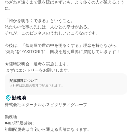
わざわざ遠くまで足を延ばさずとも、より多くの人が通えるよう
に。

「誰かを明るくできる」ということ。

私たちの仕事の先には、人びとの幸せがある。

それが、このビジネスのうれしいところなのです。

今後は、「焼鳥屋で世の中を明るくする」理念を持ちながら、

“焼鳥”を“YAKITORI”に、国境を越え世界に展開していきます！

★随時説明会・選考を実施します。

 まずはエントリーをお願いします。
配属職種について
入社後は記載の職種で配属されます。
勤務地
株式会社エターナルホスピタリティグループ

勤務地

■初期配属確約：

初期配属先は自宅から通える店舗になります。
