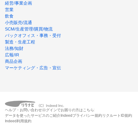
経営/事業企画
営業
飲食
小売販売/流通
SCM/生産管理/購買/物流
バックオフィス・事務・受付
製造・生産工程
法務/知財
広報/IR
商品企画
マーケティング・広告・宣伝
ヘルプ・お問い合わせ
ログインでお困りの方はこちら
データを使ったサービスのご紹介
Indeedプライバシー規約
リクルートID規約
Indeed利用規約
締切：なし
エントリー画面へ行く