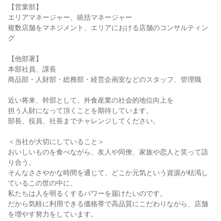
【営業部】

エリアマネージャー、統括マネージャー

複数店舗をマネジメント、エリアにおける店舗のコンサルティン
グ

【他部署】

本部社員、課長

商品部・人財部・総務部・経営企画室などのスタッフ、管理職

近い将来、幹部として、外食産業の社会的地位向上を

担う人財になって頂くことを期待しています。

部長、役員、社長までチャレンジしてください。

＜当社が大切にしていること＞

おいしいものを食べながら、友人や同僚、家族や恋人と笑って語
り合う。

そんなささやかな時間を通じて、どこか元気という資源が枯渇し
ているこの世の中に、

私たちは人を明るくするパワーを届けたいのです。

だから気軽に利用できる価格帯で高品質にこだわりながら、店舗
を増やす努力をしています。
