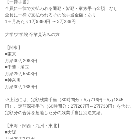
【一律手当】

全員に一律で支払われる通勤・皆勤・家族手当金額：なし

全員に一律で支払われるその他手当金額：あり

1ヶ月あたり1万9880円 〜 3万238円

大学/大学院 卒業見込みの方

【関東】

■東京

月給30万2083円

■千葉・埼玉

月給29万5503円

■神奈川

月給30万1689円

※上記には、定額残業手当（30時間分：5万716円～5万1845
円）、定額深夜手当（60時間分：2万287円～2万738円）を含む。
定額分の合算を超過した分の残業手当は別途支給。

【東海・関西・九州・東北】

■大阪

月給29万237円
