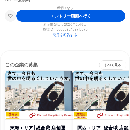
締切：なし
エントリー画面へ行く
表示開始日：2026年1月8日
原稿ID：
9be7e8c4d87fe67b
問題を報告する
この企業の募集
すべて見る
東海エリア│総合職:店舗運
関西エリア│総合職:店舗