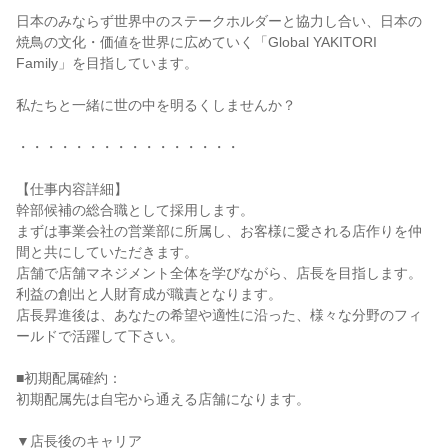
日本のみならず世界中のステークホルダーと協力し合い、日本の
焼鳥の文化・価値を世界に広めていく「Global YAKITORI 
Family」を目指しています。

私たちと一緒に世の中を明るくしませんか？

・・・・・・・・・・・・・・・・

【仕事内容詳細】

幹部候補の総合職として採用します。

まずは事業会社の営業部に所属し、お客様に愛される店作りを仲
間と共にしていただきます。

店舗で店舗マネジメント全体を学びながら、店長を目指します。
利益の創出と人財育成が職責となります。

店長昇進後は、あなたの希望や適性に沿った、様々な分野のフィ
ールドで活躍して下さい。

■初期配属確約：

初期配属先は自宅から通える店舗になります。

▼店長後のキャリア
