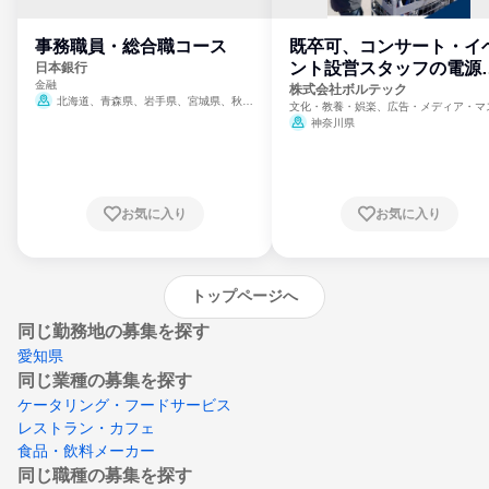
事務職員・総合職コース
既卒可、コンサート・イ
ント設営スタッフの電源
日本銀行
金融
門
株式会社ボルテック
北海道、青森県、岩手県、宮城県、秋田
文化・教養・娯楽、広告・メディア・マ
県、山形県、福島県、茨城県、群馬県、埼玉
ミ、電力・ガス・水道・エネルギー
神奈川県
県、東京都、神奈川県、新潟県、富山県、石
川県、福井県、山梨県、長野県、静岡県、愛
知県、京都府、大阪府、兵庫県、鳥取県、島
根県、岡山県、広島県、山口県、徳島県、香
川県、愛媛県、高知県、福岡県、佐賀県、長
お気に入り
お気に入り
崎県、熊本県、大分県、宮崎県、鹿児島県、
沖縄県
トップページへ
同じ勤務地の募集を探す
愛知県
同じ業種の募集を探す
ケータリング・フードサービス
レストラン・カフェ
食品・飲料メーカー
同じ職種の募集を探す