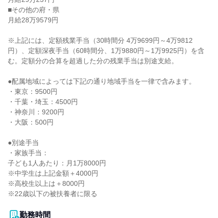
■その他の府・県

月給28万9579円

※上記には、定額残業手当（30時間分 4万9699円～4万9812
円）、定額深夜手当（60時間分、1万9880円～1万9925円）を含
む。定額分の合算を超過した分の残業手当は別途支給。

●配属地域によっては下記の通り地域手当を一律で含みます。

・東京：9500円

・千葉・埼玉：4500円

・神奈川：9200円

・大阪：500円

●別途手当

・家族手当：

子ども1人あたり：月1万8000円

※中学生は上記金額＋4000円

※高校生以上は＋8000円

※22歳以下の被扶養者に限る

勤務時間