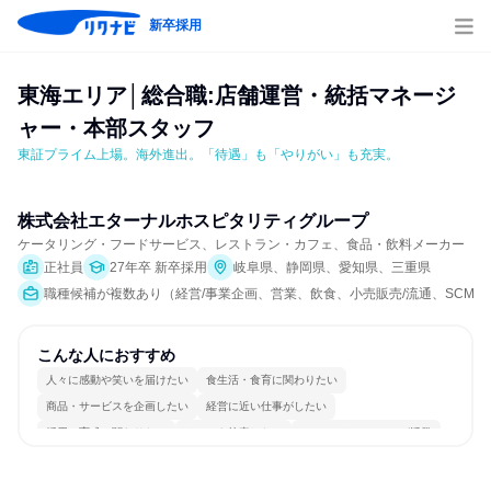
新卒採用
東海エリア│総合職:店舗運営・統括マネージ
ャー・本部スタッフ
東証プライム上場。海外進出。「待遇」も「やりがい」も充実。
株式会社エターナルホスピタリティグループ
ケータリング・フードサービス、レストラン・カフェ、食品・飲料メーカー
正社員
27年卒 新卒採用
岐阜県、静岡県、愛知県、三重県
職種候補が複数あり（経営/事業企画、営業、飲食、小売販売/流通、SCM/
こんな人におすすめ
人々に感動や笑いを届けたい
食生活・食育に関わりたい
商品・サービスを企画したい
経営に近い仕事がしたい
採用・育成に関わりたい
チームを統率したい
コミュニケーションが活発
チームワークを重視
若手が裁量を持てる環境
人とたくさん会話する