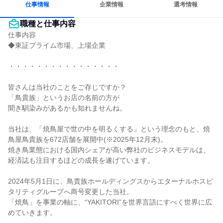
仕事情報
企業情報
選考情報
職種と仕事内容
仕事内容

◆東証プライム市場、上場企業

・・・・・・・・・・・・・・・・

皆さんは当社のことをご存じですか？

「鳥貴族」というお店の名前の方が

聞き馴染みがあるかも知れませんね。

当社は、「焼鳥屋で世の中を明るくする」という理念のもと、焼
鳥屋鳥貴族を672店舗を展開中(※2025年12月末)。

焼き鳥業態における国内シェアが高い弊社のビジネスモデルは、
経済誌も注目するほどの成長を遂げています。

2024年5月1日に、鳥貴族ホールディングスからエターナルホスピ
タリティグループへ商号変更した当社。

「焼鳥」を事業の軸に、“YAKITORI”を世界言語にすべく世界に広
めていきます。
