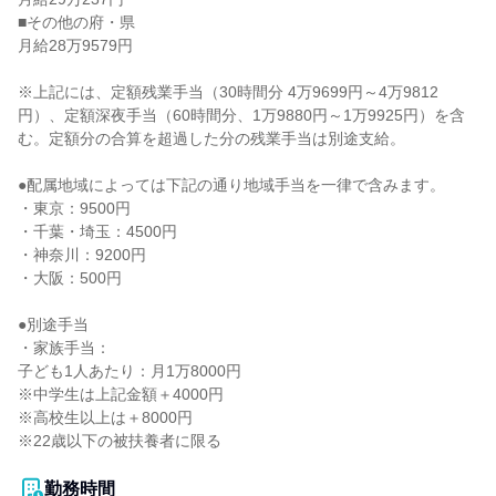
■その他の府・県

月給28万9579円

※上記には、定額残業手当（30時間分 4万9699円～4万9812
円）、定額深夜手当（60時間分、1万9880円～1万9925円）を含
む。定額分の合算を超過した分の残業手当は別途支給。

●配属地域によっては下記の通り地域手当を一律で含みます。

・東京：9500円

・千葉・埼玉：4500円

・神奈川：9200円

・大阪：500円

●別途手当

・家族手当：

子ども1人あたり：月1万8000円

※中学生は上記金額＋4000円

※高校生以上は＋8000円

※22歳以下の被扶養者に限る

勤務時間