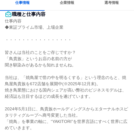
仕事情報
企業情報
選考情報
職種と仕事内容
仕事内容

◆東証プライム市場、上場企業

・・・・・・・・・・・・・・・・

皆さんは当社のことをご存じですか？

「鳥貴族」というお店の名前の方が

聞き馴染みがあるかも知れませんね。

当社は、「焼鳥屋で世の中を明るくする」という理念のもと、焼
鳥屋鳥貴族を672店舗を展開中(※2025年12月末)。

焼き鳥業態における国内シェアが高い弊社のビジネスモデルは、
経済誌も注目するほどの成長を遂げています。

2024年5月1日に、鳥貴族ホールディングスからエターナルホスピ
タリティグループへ商号変更した当社。

「焼鳥」を事業の軸に、“YAKITORI”を世界言語にすべく世界に広
めていきます。
