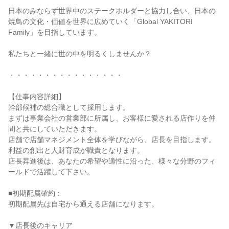
日本のみならず世界中のステークホルダーと協力し合い、日本の
焼鳥の文化・価値を世界に広めていく「Global YAKITORI 
Family」を目指しています。

私たちと一緒に世の中を明るくしませんか？

・・・・・・・・・・・・・・・・

【仕事内容詳細】

幹部候補の総合職として採用します。

まずは事業会社の営業部に所属し、お客様に愛される店作りを仲
間と共にしていただきます。

店舗で店舗マネジメント全体を学びながら、店長を目指します。
利益の創出と人財育成が職責となります。

店長昇進後は、あなたの希望や適性に沿った、様々な分野のフィ
ールドで活躍して下さい。

■初期配属確約：

初期配属先は自宅から通える店舗になります。

▼店長後のキャリア
