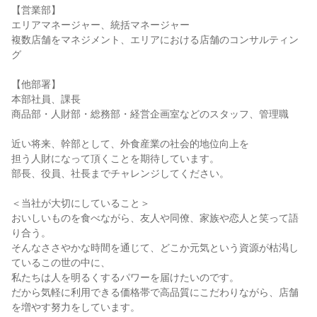
【営業部】

エリアマネージャー、統括マネージャー

複数店舗をマネジメント、エリアにおける店舗のコンサルティン
グ

【他部署】

本部社員、課長

商品部・人財部・総務部・経営企画室などのスタッフ、管理職

近い将来、幹部として、外食産業の社会的地位向上を

担う人財になって頂くことを期待しています。

部長、役員、社長までチャレンジしてください。

＜当社が大切にしていること＞

おいしいものを食べながら、友人や同僚、家族や恋人と笑って語
り合う。

そんなささやかな時間を通じて、どこか元気という資源が枯渇し
ているこの世の中に、

私たちは人を明るくするパワーを届けたいのです。

だから気軽に利用できる価格帯で高品質にこだわりながら、店舗
を増やす努力をしています。
