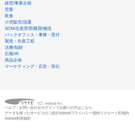
経営/事業企画
営業
飲食
小売販売/流通
SCM/生産管理/購買/物流
バックオフィス・事務・受付
製造・生産工程
法務/知財
広報/IR
商品企画
マーケティング・広告・宣伝
ヘルプ・お問い合わせ
ログインでお困りの方はこちら
データを使ったサービスのご紹介
Indeedプライバシー規約
リクルートID規約
Indeed利用規約
締切：なし
エントリー画面へ行く