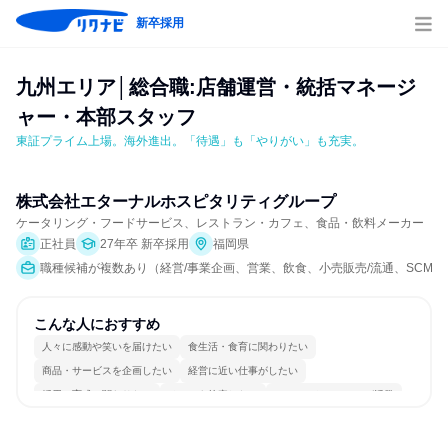
新卒採用
九州エリア│総合職:店舗運営・統括マネージ
ャー・本部スタッフ
東証プライム上場。海外進出。「待遇」も「やりがい」も充実。
株式会社エターナルホスピタリティグループ
ケータリング・フードサービス、レストラン・カフェ、食品・飲料メーカー
正社員
27年卒 新卒採用
福岡県
職種候補が複数あり（経営/事業企画、営業、飲食、小売販売/流通、SCM/
こんな人におすすめ
人々に感動や笑いを届けたい
食生活・食育に関わりたい
商品・サービスを企画したい
経営に近い仕事がしたい
採用・育成に関わりたい
チームを統率したい
コミュニケーションが活発
チームワークを重視
若手が裁量を持てる環境
人とたくさん会話する