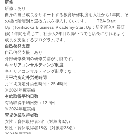
研修
研修：あり

自身の自己成長をサポートする教育研修制度を入社から1年間、そ
の後は階層別と選抜方式を導入しています。　・TBA-Start 
Up（Toriikizoku Ｂusiness Ａcademy-Start Up：新卒新入社員研
修) 1年間を通じて、社会人2年目以降いつでも店長になれるよう
自己啓発支援
自己啓発支援：あり

キャリアコンサルティング制度
月平均所定外労働時間
月平均所定外労働時間：25.4時間

有給取得平均日数
有給取得平均日数：12.9日

育児休業取得者数
女性：育休取得者3名（対象者3名）

男性：育休取得者18名（対象者33名）
