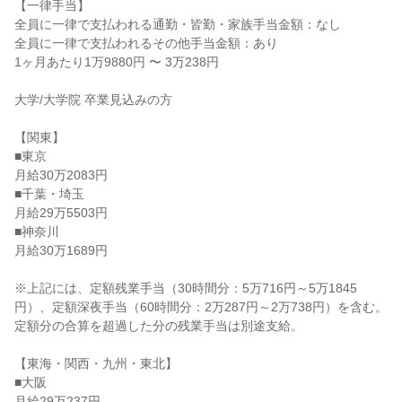
【一律手当】

全員に一律で支払われる通勤・皆勤・家族手当金額：なし

全員に一律で支払われるその他手当金額：あり

1ヶ月あたり1万9880円 〜 3万238円

大学/大学院 卒業見込みの方

【関東】

■東京

月給30万2083円

■千葉・埼玉

月給29万5503円

■神奈川

月給30万1689円

※上記には、定額残業手当（30時間分：5万716円～5万1845
円）、定額深夜手当（60時間分：2万287円～2万738円）を含む。
定額分の合算を超過した分の残業手当は別途支給。

【東海・関西・九州・東北】

■大阪

月給29万237円
