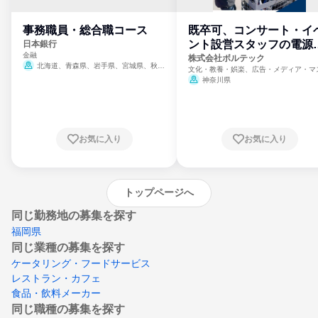
事務職員・総合職コース
既卒可、コンサート・イ
ント設営スタッフの電源
日本銀行
金融
門
株式会社ボルテック
北海道、青森県、岩手県、宮城県、秋田
文化・教養・娯楽、広告・メディア・マ
県、山形県、福島県、茨城県、群馬県、埼玉
ミ、電力・ガス・水道・エネルギー
神奈川県
県、東京都、神奈川県、新潟県、富山県、石
川県、福井県、山梨県、長野県、静岡県、愛
知県、京都府、大阪府、兵庫県、鳥取県、島
根県、岡山県、広島県、山口県、徳島県、香
川県、愛媛県、高知県、福岡県、佐賀県、長
お気に入り
お気に入り
崎県、熊本県、大分県、宮崎県、鹿児島県、
沖縄県
トップページへ
同じ勤務地の募集を探す
福岡県
同じ業種の募集を探す
ケータリング・フードサービス
レストラン・カフェ
食品・飲料メーカー
同じ職種の募集を探す