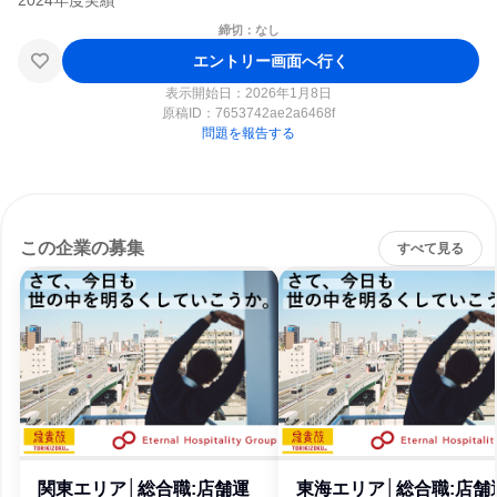
締切：なし
エントリー画面へ行く
表示開始日：2026年1月8日
原稿ID：
7653742ae2a6468f
問題を報告する
この企業の募集
すべて見る
関東エリア│総合職:店舗運
東海エリア│総合職:店舗