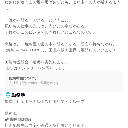
わざわざ遠くまで足を延ばさずとも、より多くの人が通えるよう
に。

「誰かを明るくできる」ということ。

私たちの仕事の先には、人びとの幸せがある。

それが、このビジネスのうれしいところなのです。

今後は、「焼鳥屋で世の中を明るくする」理念を持ちながら、

“焼鳥”を“YAKITORI”に、国境を越え世界に展開していきます！

★随時説明会・選考を実施します。

 まずはエントリーをお願いします。
配属職種について
入社後は記載の職種で配属されます。
勤務地
株式会社エターナルホスピタリティグループ

勤務地

■初期配属確約：

初期配属先は自宅から通える店舗になります。
