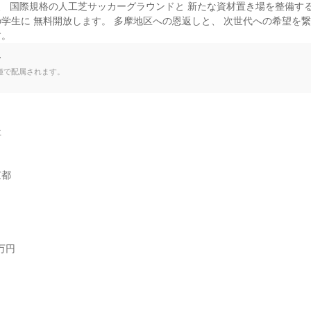
、 国際規格の人工芝サッカーグラウンドと 新たな資材置き場を整備する
学生に 無料開放します。 多摩地区への恩返しと、 次世代への希望を繋
す。
て
種で配属されます。


京都
円


