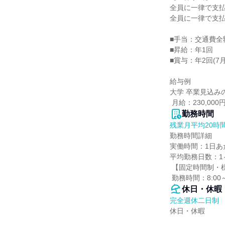
全員に一律で支払
全員に一律で支払
■手当：交通費全
■昇給：年1回

■賞与：年2回(7月
給与例

大学 卒業見込みの
 月給：230,0
勤務時間
残業月平均20時
勤務時間詳細

実働時間：1日あた
平均勤務日数：1ヶ
 【固定時間制・標準労働時間制】

 勤務時間：8:00
休日・休暇
完全週休二日制
休日・休暇
