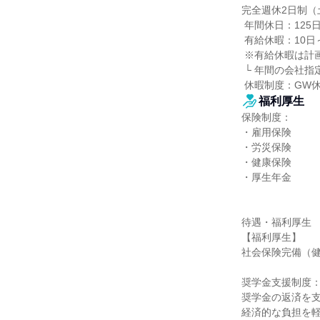
完全週休2日制（
 年間休日：125日

 有給休暇：10日～20日

 ※有給休暇は計画的付与制度を導入（年5日分）

 └ 年間の会社指定休日と合わせて効率的に取得できる制度です。

 休暇制度：G
福利厚生
保険制度：

・雇用保険

・労災保険

・健康保険

・厚生年金

待遇・福利厚生

【福利厚生】

社会保険完備（健
奨学金支援制度：
奨学金の返済を支
経済的な負担を軽