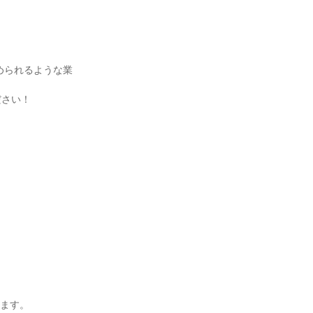
められるような業
さい！

ます。
