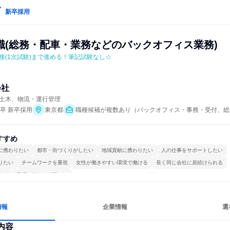
新卒採用
職(総務・配車・業務などのバックオフィス業務)
接(1次試験)まで進める！筆記試験なし☆
会社
土木、物流・運行管理
年卒 新卒採用
東京都
職種候補が複数あり（バックオフィス・事務・受付、総
すすめ
に携わりたい
都市・街づくりがしたい
地域貢献に携わりたい
人の仕事をサポートしたい
りたい
チームワークを重視
女性が働きやすい環境で働ける
長く同じ会社に居続けられる
する
目標に追われず働ける
情報
企業情報
選
内容