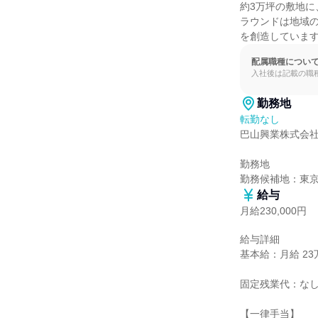
約3万坪の敷地に
ラウンドは地域の
を創造していま
配属職種につい
入社後は記載の職
勤務地
転勤なし
巴山興業株式会社
勤務地

勤務候補地：東
給与
月給230,000円
給与詳細

基本給：月給 23万
固定残業代：なし
【一律手当】
