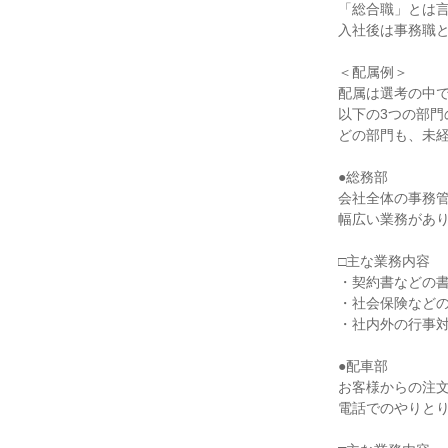
「総合職」とは言
入社後は事務職と
＜配属例＞

配属は選考の中で
以下の3つの部門
どの部門も、未経
●総務部

会社全体の事務管
幅広い業務があり
□主な業務内容

・契約書などの書
・社会保険などの
・社内外の行事対
●配車部

お客様からの注文
電話でのやりとり