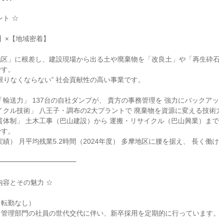
ト ☆

】×【地域密着】

地区」に根差し、建設現場から出る土や廃棄物を「改良土」や「再生砕石
す。

限りなくならない” 社会貢献性の高い事業です。

「輸送力」 137台の自社ダンプが、 貴方の事務管理を 強力にバックアッ
イクル技術」 八王子・調布の2大プラントで 廃棄物を資源に変える技術力
貫体制」 土木工事（巴山建設）から 運搬・リサイクル（巴山興業）まで
す。

績） 月平均残業5.2時間（2024年度） 多摩地区に腰を据え、 長く働け
━━━━━━━━━━━

容とその魅力 ☆

転勤なし）

管理部門の社員の世代交代に伴い、新卒採用を定期的に行っています。