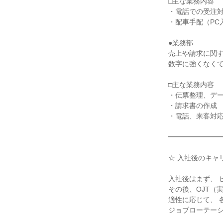
□主な業務内容

・電話での受注対
・配車手配（PC入
●業務部

売上や請求に関す
数字に強くなくて
□主な業務内容

・伝票整理、デー
・請求書の作成

・電話、来客対応
━━━━━━━━
☆ 入社後のキャリ
入社後はまず、 
その後、OJT（
適性に応じて、 
ジョブローテーシ