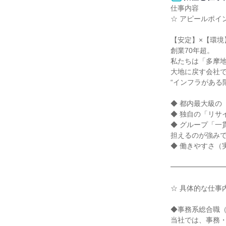
仕事内容

☆ アピールポイン
【安定】×【環境
創業70年超。

私たちは「多摩
大地に戻す会社で
“インフラがある
◆ 都内最大級の
◆ 独自の「リサ
◆ グループ「一
担えるのが強みで
◆ 働きやすさ（実
━━━━━━━━
☆ 具体的な仕事内
◆事務系総合職（
当社では、事務・