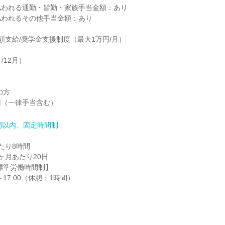
われる通勤・皆勤・家族手当金額：あり

われるその他手当金額：あり

額支給/奨学金支援制度（最大1万円/月）

/12月）

方

00円（一律手当含む）
間以内、固定時間制
り8時間

月あたり20日

～17:00（休憩：1時間）