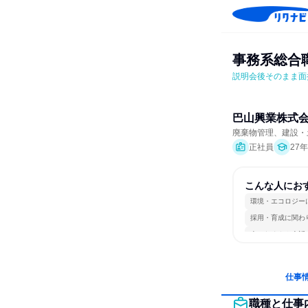
事務系総合
説明会後そのまま面
巴山興業株式
廃棄物管理、建設・
正社員
27
こんな人にお
環境・エコロジー
採用・育成に関わ
人とたくさん会話
仕事
職種と仕事