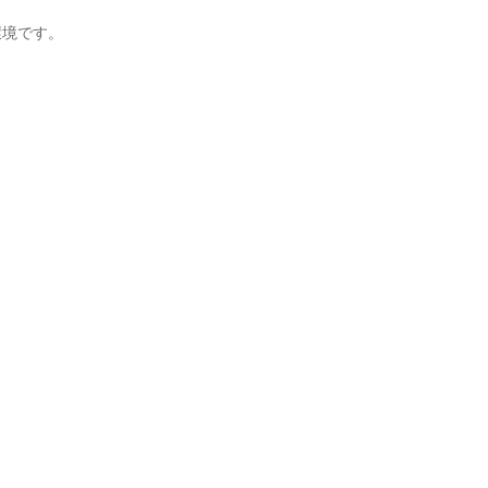


境です。


