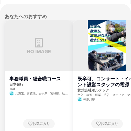
あなたへのおすすめ
事務職員・総合職コース
既卒可、コンサート・イ
ント設営スタッフの電源
日本銀行
金融
門
株式会社ボルテック
北海道、青森県、岩手県、宮城県、秋田
文化・教養・娯楽、広告・メディア・マ
県、山形県、福島県、茨城県、群馬県、埼玉
ミ、電力・ガス・水道・エネルギー
神奈川県
県、東京都、神奈川県、新潟県、富山県、石
川県、福井県、山梨県、長野県、静岡県、愛
知県、京都府、大阪府、兵庫県、鳥取県、島
根県、岡山県、広島県、山口県、徳島県、香
川県、愛媛県、高知県、福岡県、佐賀県、長
お気に入り
お気に入り
崎県、熊本県、大分県、宮崎県、鹿児島県、
沖縄県