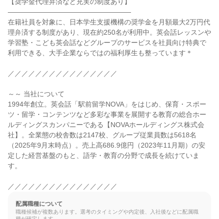
【奨学金代理弁済など充実の制度あり】

――――――――――――――――――

在籍社員を対象に、日本学生支援機構の奨学金を月額最大2万円代
理弁済する制度があり、現在約250名が利用中。英会話レッスンや
学習塾・こども英会話などグループのサービスを社員向け特典で
利用できる、大手企業ならではの福利厚生も整っています＊

／／／／／／／／／／／／／／／／

～～ 当社について

1994年創立。英会話「駅前留学NOVA」をはじめ、保育・スポー
ツ・留学・コンテンツなど多彩な事業を展開する教育の総合ホー
ルディングスカンパニーである【NOVAホールディングス株式会
社】。全業態の校舎数は2147校、グループ従業員数は5618名
（2025年9月末時点）。売上高686.9億円（2023年11月期）の安
定した経営基盤のもと、語学・教育の分野で成長を続けていま
す。

／／／／／／／／／／／／／／／／
配属職種について
職種候補が複数あります。選考のタイミングや内定後、入社後などに配属職
種が確定します。