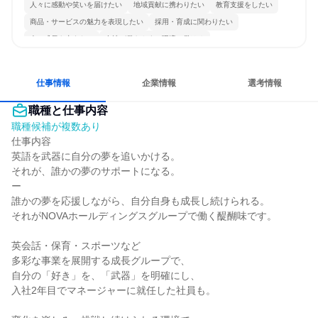
人々に感動や笑いを届けたい
地域貢献に携わりたい
教育支援をしたい
商品・サービスの魅力を表現したい
採用・育成に関わりたい
人の成長を支えたい
女性が働きやすい環境で働ける
日常的に外国語を使用する
若手が裁量を持てる環境
人とたくさん会話する
仕事情報
企業情報
選考情報
職種と仕事内容
職種候補が複数あり
仕事内容

英語を武器に自分の夢を追いかける。

それが、誰かの夢のサポートになる。

ー

誰かの夢を応援しながら、自分自身も成長し続けられる。

それがNOVAホールディングスグループで働く醍醐味です。

英会話・保育・スポーツなど

多彩な事業を展開する成長グループで、

自分の「好き」を、「武器」を明確にし、

入社2年目でマネージャーに就任した社員も。
