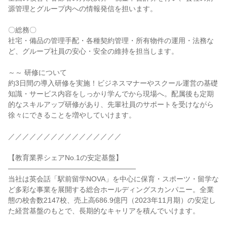
源管理とグループ内への情報発信を担います。

〇総務〇

社宅・備品の管理手配・各種契約管理・所有物件の運用・法務な
ど、グループ社員の安心・安全の維持を担当します。

～～ 研修について

約3日間の導入研修を実施！ビジネスマナーやスクール運営の基礎
知識・サービス内容をしっかり学んでから現場へ。配属後も定期
的なスキルアップ研修があり、先輩社員のサポートを受けながら
徐々にできることを増やしていけます。

／／／／／／／／／／／／／／／／

【教育業界シェアNo.1の安定基盤】

――――――――――――――――――

当社は英会話「駅前留学NOVA」を中心に保育・スポーツ・留学な
ど多彩な事業を展開する総合ホールディングスカンパニー。全業
態の校舎数2147校、売上高686.9億円（2023年11月期）の安定し
た経営基盤のもとで、長期的なキャリアを積んでいけます。
