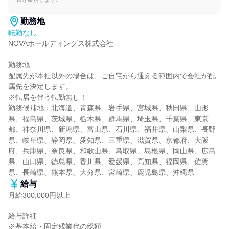
勤務地
転勤なし
NOVAホールディングス株式会社

勤務地

配属先が本社以外の場合は、ご自宅から通える範囲内で会社が配
属先を決定します。

※転居を伴う転勤無し！

勤務候補地：北海道、青森県、岩手県、宮城県、秋田県、山形
県、福島県、茨城県、栃木県、群馬県、埼玉県、千葉県、東京
都、神奈川県、新潟県、富山県、石川県、福井県、山梨県、長野
県、岐阜県、静岡県、愛知県、三重県、滋賀県、京都府、大阪
府、兵庫県、奈良県、和歌山県、鳥取県、島根県、岡山県、広島
県、山口県、徳島県、香川県、愛媛県、高知県、福岡県、佐賀
県、長崎県、熊本県、大分県、宮崎県、鹿児島県、沖縄県
給与
月給300,000円以上
給与詳細

※基本給・固定残業代の総額
