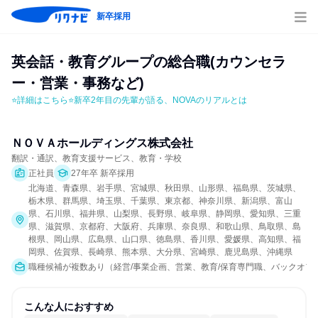
新卒採用
英会話・教育グループの総合職(カウンセラ
ー・営業・事務など)
⭐詳細はこちら⭐新卒2年目の先輩が語る、NOVAのリアルとは
ＮＯＶＡホールディングス株式会社
翻訳・通訳、教育支援サービス、教育・学校
正社員
27年卒 新卒採用
北海道、青森県、岩手県、宮城県、秋田県、山形県、福島県、茨城県、
栃木県、群馬県、埼玉県、千葉県、東京都、神奈川県、新潟県、富山
県、石川県、福井県、山梨県、長野県、岐阜県、静岡県、愛知県、三重
県、滋賀県、京都府、大阪府、兵庫県、奈良県、和歌山県、鳥取県、島
根県、岡山県、広島県、山口県、徳島県、香川県、愛媛県、高知県、福
岡県、佐賀県、長崎県、熊本県、大分県、宮崎県、鹿児島県、沖縄県
職種候補が複数あり（経営/事業企画、営業、教育/保育専門職、バックオフ
こんな人におすすめ