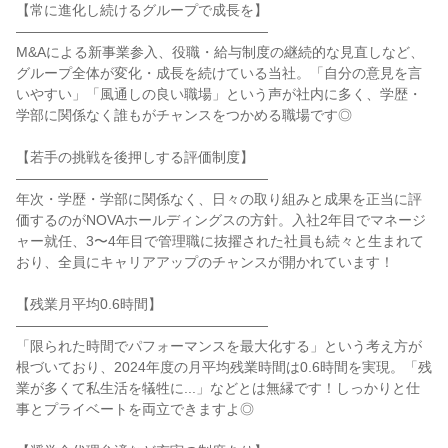
【常に進化し続けるグループで成長を】

――――――――――――――――――

M&Aによる新事業参入、役職・給与制度の継続的な見直しなど、
グループ全体が変化・成長を続けている当社。「自分の意見を言
いやすい」「風通しの良い職場」という声が社内に多く、学歴・
学部に関係なく誰もがチャンスをつかめる職場です◎

【若手の挑戦を後押しする評価制度】

――――――――――――――――――

年次・学歴・学部に関係なく、日々の取り組みと成果を正当に評
価するのがNOVAホールディングスの方針。入社2年目でマネージ
ャー就任、3〜4年目で管理職に抜擢された社員も続々と生まれて
おり、全員にキャリアアップのチャンスが開かれています！

【残業月平均0.6時間】

――――――――――――――――――

「限られた時間でパフォーマンスを最大化する」という考え方が
根づいており、2024年度の月平均残業時間は0.6時間を実現。「残
業が多くて私生活を犠牲に...」などとは無縁です！しっかりと仕
事とプライベートを両立できますよ◎
