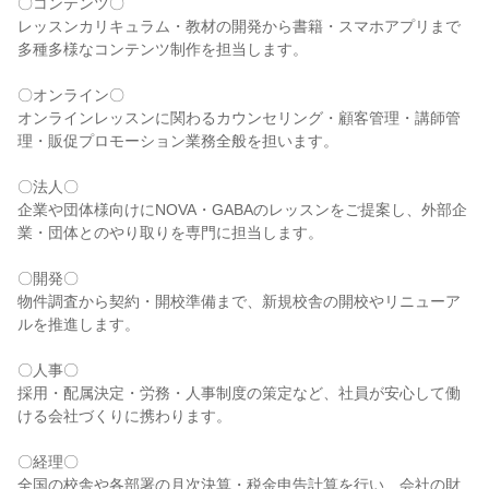
〇コンテンツ〇

レッスンカリキュラム・教材の開発から書籍・スマホアプリまで
多種多様なコンテンツ制作を担当します。

〇オンライン〇

オンラインレッスンに関わるカウンセリング・顧客管理・講師管
理・販促プロモーション業務全般を担います。

〇法人〇

企業や団体様向けにNOVA・GABAのレッスンをご提案し、外部企
業・団体とのやり取りを専門に担当します。

〇開発〇

物件調査から契約・開校準備まで、新規校舎の開校やリニューア
ルを推進します。

〇人事〇

採用・配属決定・労務・人事制度の策定など、社員が安心して働
ける会社づくりに携わります。

〇経理〇

全国の校舎や各部署の月次決算・税金申告計算を行い、会社の財