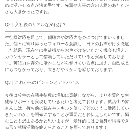
めに活かせる点が決め手です。先輩や人事の方の人柄のあたたか
さも大きかったですね。

Q2｜入社後のリアルな変化は？

――――――――――――――――――

生徒様対応を通じて、傾聴力や対応力を身につけてまいりまし
た。個々に寄り添ったフォローを意識し、日々のお声がけを徹底
した結果、現在では生徒様からお声がけをいただく機会も増え、
カウンセラーとして信頼していただけていると実感しておりま
す。英語力を存分に活かしながら働けている点に加え、自己成長
にもつながっており、大きなやりがいを感じております。

Q3｜これからのビジョンとアドバイス

――――――――――――――――――

今後は校舎の在籍生徒数の増加に貢献しながら、より本質的な生
徒様サポートを実現していきたいと考えております。就活生の皆
さんには、持ち前の強みやスキルを使ってどのように活躍してい
きたいのか、を明確にすることが重要だとお伝えしたいです。悩
むことも沢山あるかと思いますが、最終的にはご自身が納得でき
る形で就職活動を終えられることを願っております！
