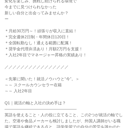
変化を楽しみ、挑戦し続けられる環境で

今までに見つけられなかった

新しい自分と出会ってみませんか？

ー

＊月給30万円～！頑張りが収入に直結！

＊完全週休2日制・年間休日120日！

＊全国転勤なし！通える範囲に配属！

＊奨学金代理弁済あり！月額2万円を支援！

＊入社2年目でマネージャー昇格の実績あり！

／／／／／／／／／／／／／／／／

＜先輩に聞いた！就活ノウハウと“今”。＞

～～ スクールカウンセラー在籍

～～ 入社2年目

Q1｜就活の軸と入社の決め手は？

――――――――――――――――――

英語を使えること・人の役に立てること、この2つが就活の軸でし
た。空港や食品メーカーも検討しましたが、外国人講師がいる職
場で英語を継続できる点と、語学学習での自分の苦労を誰かのた