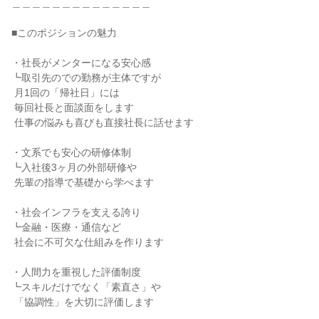
＿＿＿＿＿＿＿＿＿＿＿＿＿＿

■このポジションの魅力

・社長がメンターになる安心感

┗取引先のでの勤務が主体ですが

 月1回の「帰社日」には

 毎回社長と面談面をします

 仕事の悩みも喜びも直接社長に話せます

・文系でも安心の研修体制

┗入社後3ヶ月の外部研修や

 先輩の指導で基礎から学べます

・社会インフラを支える誇り

┗金融・医療・通信など

 社会に不可欠な仕組みを作ります

・人間力を重視した評価制度

┗スキルだけでなく「素直さ」や

 「協調性」を大切に評価します
