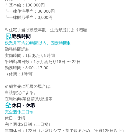
┗基本給：196,000円

┗一律住宅手当：36,000円

┗一律財形手当：3,000円

※住宅手当は勤続年数、生活形態により増額
勤務時間
残業月平均20時間以内、固定時間制
勤務時間詳細

実働時間：1日あたり8時間

平均勤務日数：1ヶ月あたり18日 〜 22日

勤務時間：8:00～17:00

（休憩：1時間）

※顧客先に配属の場合は、

当該規定による。

在籍出向/業務請負/派遣等
休日・休暇
完全週休二日制
休日・休暇

完全週休2日制（土日祝）

年間休日：122日（お盆はシフト制で取るため、実質125日以上）
