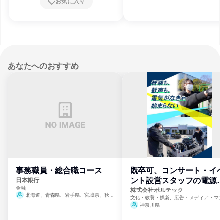
お気に入り
あなたへのおすすめ
事務職員・総合職コース
既卒可、コンサート・イ
ント設営スタッフの電源
日本銀行
金融
門
株式会社ボルテック
北海道、青森県、岩手県、宮城県、秋田
文化・教養・娯楽、広告・メディア・マ
県、山形県、福島県、茨城県、群馬県、埼玉
ミ、電力・ガス・水道・エネルギー
神奈川県
県、東京都、神奈川県、新潟県、富山県、石
川県、福井県、山梨県、長野県、静岡県、愛