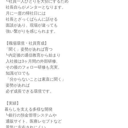
┗社員一人ひとりを大切にするため

 社長自らがメンターとなります。

 月に一度の帰社日には

 社長とざっくばらんに話せる

 面談があり、現場が違っても

 強い繋がりを感じられます。

【職場環境・社員育成】

「聞く」姿勢があれば育つ

┗内定後の通信教育から始まり

 入社後は3ヶ月間の外部研修、

 その後のフォロー研修も充実。

 知識ゼロでも

 「分からないことは素直に聞く」

 姿勢があれば

 必ず成長できる環境です。

【実績】

暮らしを支える多様な開発

┗銀行の預金管理システムや

 通販サイト、医療レセプトなど

 景気に左右されにくい
