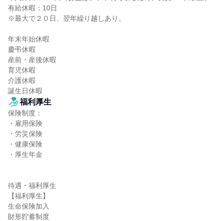
有給休暇：10日

※最大で２０日、翌年繰り越しあり。

年末年始休暇

慶弔休暇

産前・産後休暇

育児休暇

介護休暇

誕生日休暇
福利厚生
保険制度：

・雇用保険

・労災保険

・健康保険

・厚生年金

待遇・福利厚生

【福利厚生】

生命保険加入

財形貯蓄制度
