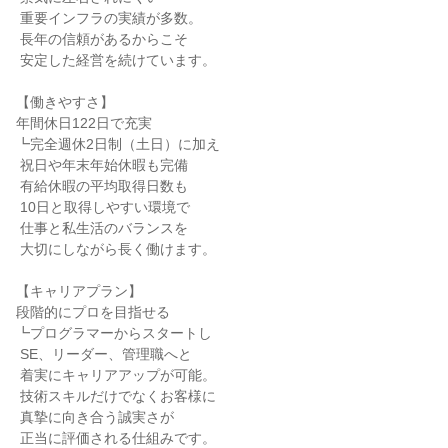
 重要インフラの実績が多数。

 長年の信頼があるからこそ

 安定した経営を続けています。

【働きやすさ】

年間休日122日で充実

┗完全週休2日制（土日）に加え

 祝日や年末年始休暇も完備

 有給休暇の平均取得日数も

 10日と取得しやすい環境で

 仕事と私生活のバランスを

 大切にしながら長く働けます。

【キャリアプラン】

段階的にプロを目指せる

┗プログラマーからスタートし

 SE、リーダー、管理職へと

 着実にキャリアアップが可能。

 技術スキルだけでなくお客様に

 真摯に向き合う誠実さが

 正当に評価される仕組みです。
