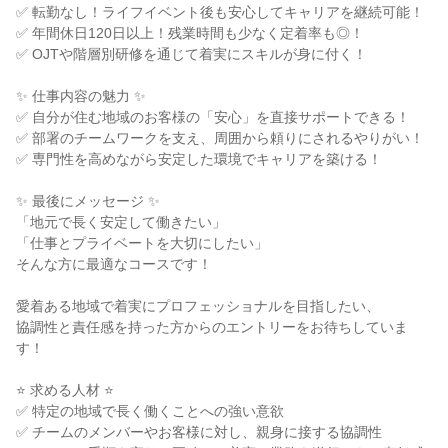
✅ 転勤なし！ライフイベント後も安心してキャリアを継続可能！

✅ 年間休日120日以上！残業時間も少なく定着率も◎！

✅ OJTや階層別研修を通じて着実にスキルが身に付く！

✨ 仕事内容の魅力 ✨

✅ 自分が住む地域のお客様の「安心」を直接サポートできる！

✅ 部署のチームワークを支え、周囲から頼りにされるやりがい！

✅ 専門性を高めながら安定した環境でキャリアを築ける！

✨ 最後にメッセージ ✨

「地元で長く安定して働きたい」

「仕事とプライベートを大切にしたい」

そんな方に最適なコースです！

愛着ある地域で着実にプロフェッショナルを目指したい、

協調性と責任感を持った方からのエントリーをお待ちしていま
す！

⭐ 求める人材 ⭐

✅ 特定の地域で長く働くことへの強い意欲

✅ チームのメンバーやお客様に対し、親身に接する協調性
