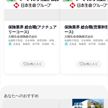
保険業界 総合職(アクチュア
保険業界 総合職(営業幹
リーコース)
ース)
大樹生命保険株式会社
大樹生命保険株式会社
金融取引取扱、生命保険・損害保険・保険サ
金融取引取扱、生命保険・損害保険・保
ービス
ービス
北海道、青森県、岩手県、宮城県、秋田
北海道、青森県、岩手県、宮城県、
県、山形県、福島県、茨城県、栃木県、群馬
県、山形県、福島県、茨城県、栃木県、
県、埼玉県、千葉県、東京都、神奈川県、新
県、埼玉県、千葉県、東京都、神奈川県
潟県、富山県、石川県、福井県、山梨県、長
潟県、富山県、石川県、福井県、山梨県
野県、岐阜県、静岡県、愛知県、三重県、滋
野県、岐阜県、静岡県、愛知県、三重県
賀県、京都府、大阪府、兵庫県、奈良県、和
賀県、京都府、大阪府、兵庫県、奈良県
お気に入り
お気に入り
歌山県、鳥取県、島根県、岡山県、広島県、
歌山県、鳥取県、島根県、岡山県、広島
山口県、徳島県、香川県、愛媛県、高知県、
山口県、徳島県、香川県、愛媛県、高知
福岡県、佐賀県、長崎県、熊本県、大分県、
福岡県、佐賀県、長崎県、熊本県、大分
宮崎県、鹿児島県、沖縄県
宮崎県、鹿児島県、沖縄県
あなたへのおすすめ