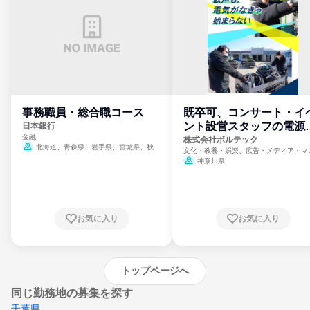
事務職員・総合職コース
既卒可、コンサート・イ
ント設営スタッフの電源
日本銀行
金融
門
株式会社ボルテック
北海道、青森県、岩手県、宮城県、秋田
文化・教養・娯楽、広告・メディア・マ
県、山形県、福島県、茨城県、群馬県、埼玉
ミ、電力・ガス・水道・エネルギー
神奈川県
県、東京都、神奈川県、新潟県、富山県、石
川県、福井県、山梨県、長野県、静岡県、愛
知県、京都府、大阪府、兵庫県、鳥取県、島
根県、岡山県、広島県、山口県、徳島県、香
川県、愛媛県、高知県、福岡県、佐賀県、長
お気に入り
お気に入り
崎県、熊本県、大分県、宮崎県、鹿児島県、
沖縄県
トップページへ
同じ勤務地の募集を探す
千葉県