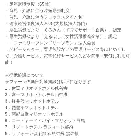
・定年退職制度（65歳）

・育児・介護に伴う時短勤務制度

・育児・介護に伴うフレックスタイム制

・健康経営優良法人2025(大規模法人部門)

・厚生労働省より「くるみん（子育てサポート企業）」認定

・厚生労働省より「えるぼし（女性活躍推進企業）」認定

・「ファミリーフレンドリープラン」法人会員

→ベビーシッター、育児施設などの育児サービスをはじめとし
て、介護サービス、家事代行サービスなどを簡単・安価に利用可
能！

※提携施設について

ラフォーレ倶楽部対象施設は以下になります。

1．伊豆マリオットホテル修善寺

2．富士マリオットホテル山中湖

3．軽井沢マリオットホテル

4．琵琶湖マリオットホテル

5．南紀白浜マリオットホテル

6．コートヤード・バイ・マリオット白馬

7．リゾートホテル ラフォーレ那須

8．ラフォーレ倶楽部 箱根強羅 湯の棲
