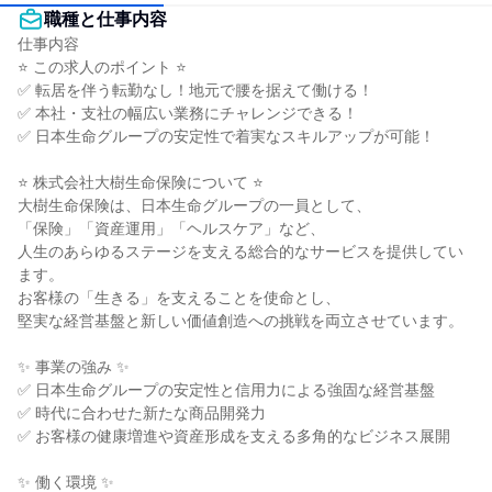
職種と仕事内容
仕事内容

⭐ この求人のポイント ⭐

✅ 転居を伴う転勤なし！地元で腰を据えて働ける！

✅ 本社・支社の幅広い業務にチャレンジできる！

✅ 日本生命グループの安定性で着実なスキルアップが可能！

⭐ 株式会社大樹生命保険について ⭐

大樹生命保険は、日本生命グループの一員として、

「保険」「資産運用」「ヘルスケア」など、

人生のあらゆるステージを支える総合的なサービスを提供してい
ます。

お客様の「生きる」を支えることを使命とし、

堅実な経営基盤と新しい価値創造への挑戦を両立させています。

✨ 事業の強み ✨

✅ 日本生命グループの安定性と信用力による強固な経営基盤

✅ 時代に合わせた新たな商品開発力

✅ お客様の健康増進や資産形成を支える多角的なビジネス展開

✨ 働く環境 ✨
