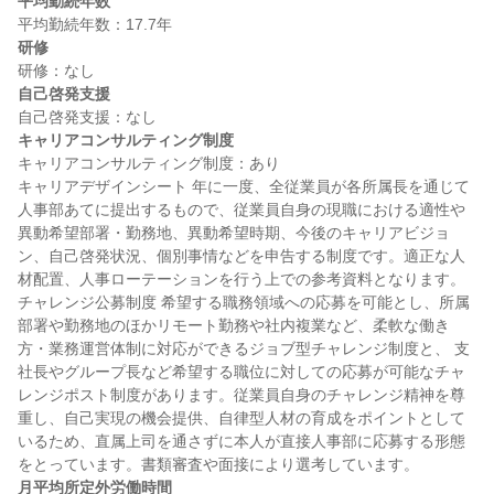
平均勤続年数
研修
自己啓発支援
キャリアコンサルティング制度
キャリアコンサルティング制度：あり

キャリアデザインシート 年に一度、全従業員が各所属長を通じて
人事部あてに提出するもので、従業員自身の現職における適性や
異動希望部署・勤務地、異動希望時期、今後のキャリアビジョ
ン、自己啓発状況、個別事情などを申告する制度です。適正な人
材配置、人事ローテーションを行う上での参考資料となります。  
チャレンジ公募制度 希望する職務領域への応募を可能とし、所属
部署や勤務地のほかリモート勤務や社内複業など、柔軟な働き
方・業務運営体制に対応ができるジョブ型チャレンジ制度と、 支
社長やグループ長など希望する職位に対しての応募が可能なチャ
レンジポスト制度があります。従業員自身のチャレンジ精神を尊
重し、自己実現の機会提供、自律型人材の育成をポイントとして
いるため、直属上司を通さずに本人が直接人事部に応募する形態
月平均所定外労働時間