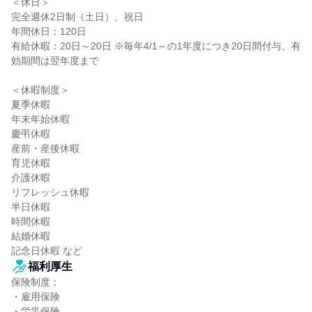
＜休日＞

完全週休2日制（土日）、祝日

年間休日：120日

有給休暇：20日～20日 ※毎年4/1～の1年度につき20日間付与、有
効期間は翌年度まで

＜休暇制度＞

夏季休暇

年末年始休暇

慶弔休暇

産前・産後休暇

育児休暇

介護休暇

リフレッシュ休暇

半日休暇

時間休暇

結婚休暇

記念日休暇 など
福利厚生
保険制度：

・雇用保険

・労災保険
