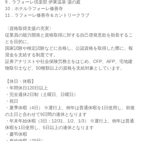
9．ラフォーレ倶楽部 伊東温泉 湯の庭

10．ホテルラフォーレ修善寺

11．ラフォーレ修善寺＆カントリークラブ

〈資格取得支援の充実〉

従業員の能力開発と資格取得に対する自己啓発意欲を助長するこ
とを目的に、

国家試験や検定試験などに合格し、公認資格を取得した際に、報
奨金を支給する制度です。

証券アナリストや社会保険労務士をはじめ、CFP、AFP、宅地建
物取引士など、50種類以上の資格を支給対象としています。

【休日・休暇】

・年間休日120日以上

・完全週休2日制（土曜日、日曜日）

・祝日

・夏季休暇（4日） ※運行上、例年は普通休暇を1日使用し、前後
の土日と合わせて9日間の連休となります

・年末年始休暇（3日：12/31、1/2、1/3） ※運行上、例年は普通
休暇を1日使用し、5日以上の連休となります

・慶弔休暇

・有給休暇（20日）
