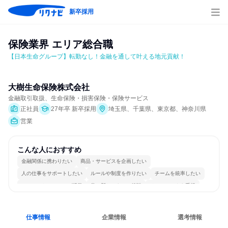
新卒採用
保険業界 エリア総合職
【日本生命グループ】転勤なし！金融を通して叶える地元貢献！
大樹生命保険株式会社
金融取引取扱、生命保険・損害保険・保険サービス
正社員
27年卒 新卒採用
埼玉県、千葉県、東京都、神奈川県
営業
こんな人におすすめ
金融関係に携わりたい
商品・サービスを企画したい
人の仕事をサポートしたい
ルールや制度を作りたい
チームを統率したい
コミュニケーションが活発
常に新しいものに挑戦
チームワークを重視
女性が働きやすい環境で働ける
若手が裁量を持てる環境
仕事情報
企業情報
選考情報