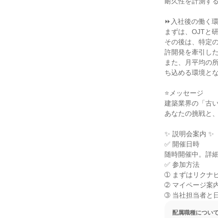
耐久性を計測する
⏩入社後の働く環
まずは、OJTと
その後は、特定
許開発を牽引した
また、月平均の所
ち込める環境とな
⭐メッセージ

建築業界の「古い
あなたの挑戦と、
✨ 説明会案内 ✨

✅ 開催日時

随時開催中。詳細
✅ 参加方法

➀ まずはリクナ
➁ マイページ案
➂ 当社担当者と
配属職種につい