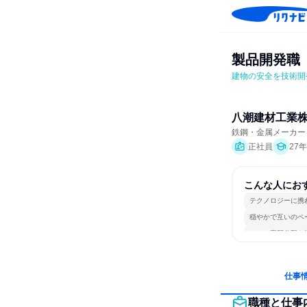
製品開発職
建物の安全を技術開
八潮建材工業
鉄鋼・金属メーカー
正社員
27
こんな人にお
テクノロジーに携
穏やかで互いのペ
一つの専門分野を
仕事
職種と仕事