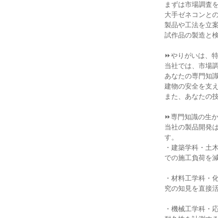
まずは市場調査を
大手ゼネコンと
製品や工法を立案
試作品の製造と検
⏩やりがいは、特
当社では、市場調
あなたの専門知
建物の安全を支え
また、あなたの技
⏩専門知識の生か
当社の製品開発
す。

・建築学科・土
での施工負荷を減
・材料工学科・
究の知見を直接活
・機械工学科・