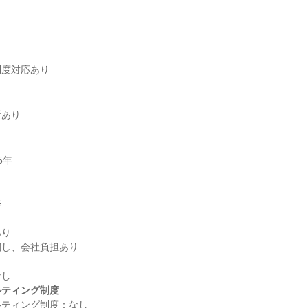
制度対応あり
所あり
り

ルティング制度