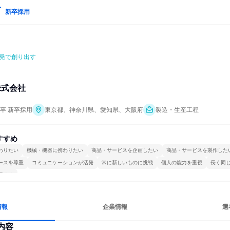
新卒採用
発で創り出す
株式会社
年卒 新卒採用
東京都、神奈川県、愛知県、大阪府
製造・生産工程
すすめ
わりたい
機械・機器に携わりたい
商品・サービスを企画したい
商品・サービスを製作した
ースを尊重
コミュニケーションが活発
常に新しいものに挑戦
個人の能力を重視
長く同
極める
情報
企業情報
選
内容