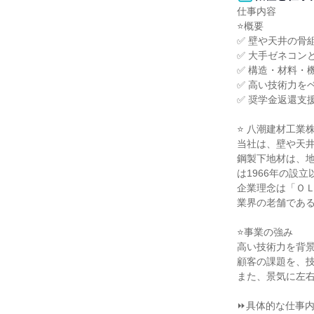
仕事内容

⭐概要

✅ 壁や天井の骨
✅ 大手ゼネコン
✅ 構造・材料・
✅ 高い技術力を
✅ 奨学金返還支
⭐ 八潮建材工業
当社は、壁や天井
鋼製下地材は、
は1966年の設
企業理念は「ＯＬ
業界の老舗である
⭐事業の強み

高い技術力を背景
顧客の課題を、技
また、景気に左右
⏩具体的な仕事内