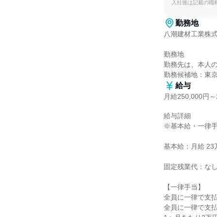
入社後は記載の職
勤務地
八潮建材工業株式
勤務地

勤務先は、本人の
勤務候補地：東
給与
月給250,000円～2
給与詳細

※基本給・一律手
基本給：月給 23万
固定残業代：なし
【一律手当】

全員に一律で支払
全員に一律で支払