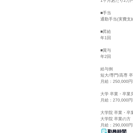
1ヶ月あたり2万円
■手当

通勤手当(実費支
■昇給

年1回

■賞与

年2回

給与例

短大/専門/高専 
月給：250,000円
大学 卒業・卒業
月給：270,000円
大学院 卒業・卒
大学院 卒業の方

月給：290,000
勤務時間