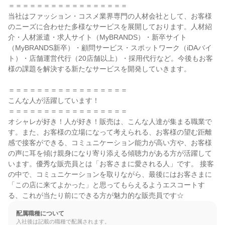
＝＝＝＝＝＝＝＝＝＝＝＝＝＝＝＝＝

当社はファッション・コスメ業界専門の人材会社として、お客様
のニーズに合わせた多様なサービスを展開しております。人材紹
介・人材派遣・求人サイト（MyBRANDS）・新卒サイト
（MyBRANDS新卒）・顧問サービス・スポットワーク（iDAバイ
ト）・店舗運営代行（20店舗以上）・採用代行など。今後もお客
様の課題を解決する新たなサービスを開発していきます。

＝＝＝＝＝＝＝＝＝＝＝＝＝＝＝＝＝

こんな人が活躍しています！

＝＝＝＝＝＝＝＝＝＝＝＝＝＝＝＝＝

オシャレが好き！人が好き！販売は、こんな人達が集まる職業で
す。また、お客様の立場になって考えられる、お客様の望む距離
感で接客ができる、コミュニケーション能力が高い方や、お客様
の声に耳を傾け親身になり寄り添える傾聴力がある方が活躍して
います。優秀な販売員とは「お客さまに愛される人」です。 接客
の中で、コミュニケーションを取りながら、最後にはお客さまに
「この店に来てよかった」と思ってもらえるようエスコートす
る、これが当たり前にできる方が魅力的な販売員です☆
配属職種について
入社後は記載の職種で配属されます。