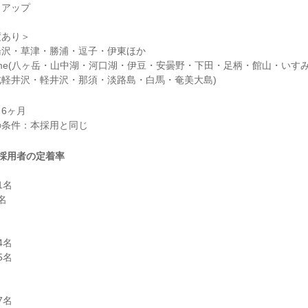
アップ

あり＞

沢・草津・勝浦・逗子・伊東ほか

d Home(八ヶ岳・山中湖・河口湖・伊豆・安曇野・下田・足柄・館山・い
軽井沢・軽井沢・那須・淡路島・白馬・奄美大島)
6ヶ月

採用者の定着率
名



名

名

名
