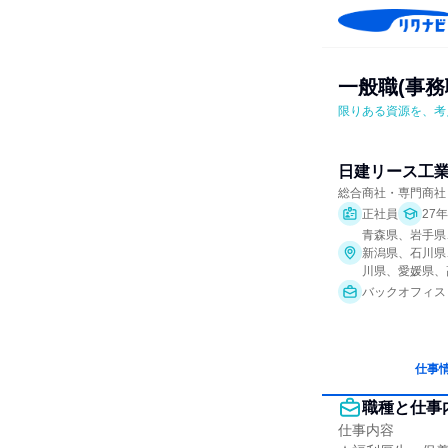
一般職(事務
限りある資源を、考
日建リース工
総合商社・専門商社
正社員
27
青森県、岩手県
新潟県、石川県
川県、愛媛県、
バックオフィス
仕事
職種と仕事
仕事内容
