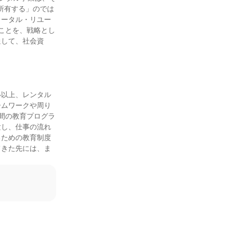
所有する」のでは
トータル・リユー
ることを、戦略とし
通して、社会資
い以上、レンタル
ームワークや周り
間の教育プログラ
験し、仕事の流れ
るための教育制度
てきた先には、ま