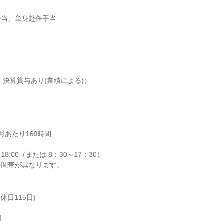
当、単身赴任手当



、決算賞与あり(業績による)）

あたり160時間

8:00（または 8：30～17：30）

時間帯が異なります。
日115日)


