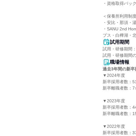
・資格取得バック
＜保養所利用制度
・安比・那須・湯
・SANU 2n
プス・白樺湖・北
試用期間
試用・研修期間：
職場情報
過去3年間の新卒
▼2024年度

新卒採用者数：51
新卒離職者数：7名
▼2023年度

新卒採用者数：44
新卒離職者数：15
▼2022年度

新卒採用者数：37