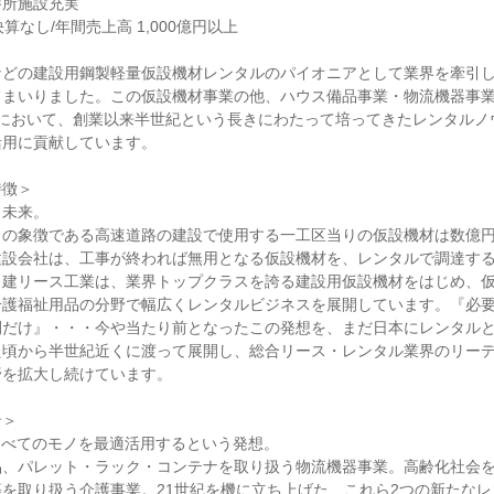
所施設充実

算なし/年間売上高 1,000億円以上

などの建設用鋼製軽量仮設機材レンタルのパイオニアとして業界を牽引
てまいりました。この仮設機材事業の他、ハウス備品事業・物流機器事
野において、創業以来半世紀という長きにわたって培ってきたレンタルノ
用に貢献しています。

徴＞

未来。

ラの象徴である高速道路の建設で使用する一工区当りの仮設機材は数億
建設会社は、工事が終われば無用となる仮設機材を、レンタルで調達す
日建リース工業は、業界トップクラスを誇る建設用仮設機材をはじめ、
介護福祉用品の分野で幅広くレンタルビジネスを展開しています。『必
間だけ』・・・今や当たり前となったこの発想を、まだ日本にレンタル
た頃から半世紀近くに渡って展開し、総合リース・レンタル業界のリー
を拡大し続けています。

＞

e － すべてのモノを最適活用するという発想。

品、パレット・ラック・コンテナを取り扱う物流機器事業。高齢化社会
を取り扱う介護事業。21世紀を機に立ち上げた、これら2つの新たな