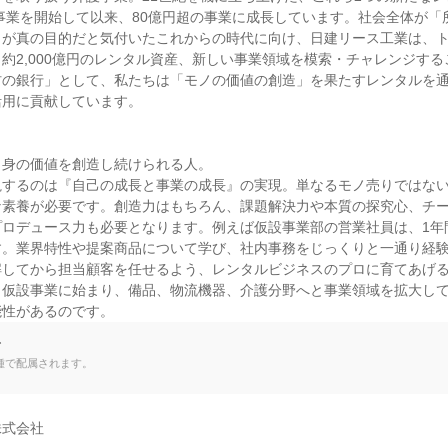
に事業を開始して以来、80億円超の事業に成長しています。社会全体が「
とが真の目的だと気付いたこれからの時代に向け、日建リース工業は、
約2,000億円のレンタル資産、新しい事業領域を模索・チャレンジす
材の銀行」として、私たちは「モノの価値の創造」を果たすレンタルを
用に貢献しています。

身の価値を創造し続けられる人。

視するのは『自己の成長と事業の成長』の実現。単なるモノ売りではな
な素養が必要です。創造力はもちろん、課題解決力や本質の探究心、チ
プロデュース力も必要となります。例えば仮設事業部の営業社員は、1年
す。業界特性や提案商品について学び、社内事務をじっくりと一通り経
解してから担当顧客を任せるよう、レンタルビジネスのプロに育てあげ
。仮設事業に始まり、備品、物流機器、介護分野へと事業領域を拡大し
能性があるのです。
て
種で配属されます。
式会社
