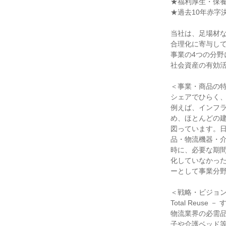
★福利厚生・保養
★過去10年赤字決
当社は、足場材
合理化に寄与し
事業の4つの分
社会資産の有効活
＜事業・商品の特
シェアでひらく、
例えば、インフ
め、ほとんどの
図っています。
品・物流機器・
時に、必要な期
化していなかっ
ーとして事業分野
＜戦略・ビジョン
Total Reus
物流業界の必需
子や介護ベッド等