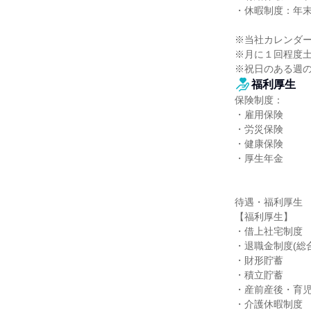
・休暇制度：年末
※当社カレンダー
※月に１回程度土
※祝日のある週
福利厚生
保険制度：

・雇用保険

・労災保険

・健康保険

・厚生年金

待遇・福利厚生

【福利厚生】

・借上社宅制度

・退職金制度(総合
・財形貯蓄

・積立貯蓄

・産前産後・育児
・介護休暇制度
