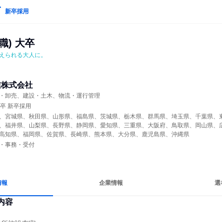
新卒採用
職) 大卒
えられる大人に。
業株式会社
・卸売、建設・土木、物流・運行管理
年卒 新卒採用
、宮城県、秋田県、山形県、福島県、茨城県、栃木県、群馬県、埼玉県、千葉県、
、福井県、山梨県、長野県、静岡県、愛知県、三重県、大阪府、鳥取県、岡山県、
高知県、福岡県、佐賀県、長崎県、熊本県、大分県、鹿児島県、沖縄県
・事務・受付
情報
企業情報
選
内容