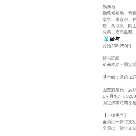
勤務地

勤務候補地：青
葉県、東京都、
府、鳥取県、岡
分県、鹿児島県
給与
月給258,250円
給与詳細

※基本給・固定残
基本給：月給 25万
固定残業代：あり
1ヶ月あたり825
固定残業時間を超
【一律手当】

全員に一律で支払
全員に一律で支払