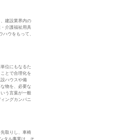
し、建設業界内の
業・介護福祉用具
ウハウをもって、
円単位にもなるた
ることで合理化を
仮設ハウスや備
要な物を、必要な
という言葉が一般
ディングカンパニ
を先取りし、車椅
レンタル事業は、そ