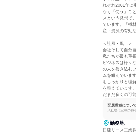
れぞれ2001年
なく「使う」こ
スという発想で、
ています。「機
産・資源の有効活
＜社風・風土＞

会社そして自分自
私たちが最も重
ビジネスは様々
の人を巻き込む
ムを組んでいま
をしっかりと理
を整えています
だまだ多くの可
配属職種につい
入社後は記載の職
勤務地
日建リース工業株