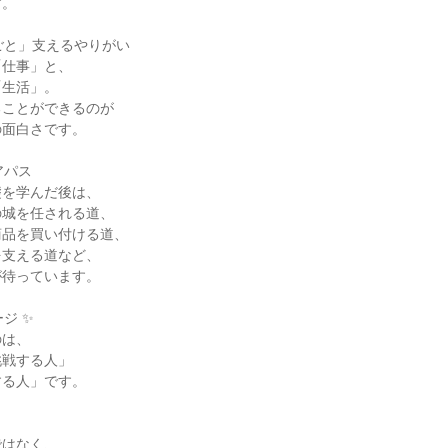
。

ごと」支えるやりがい

仕事」と、

生活」。

ことができるのが

面白さです。

パス

を学んだ後は、

城を任される道、

品を買い付ける道、

支える道など、

待っています。

ジ ✨

は、

戦する人」

る人」です。

はなく、
