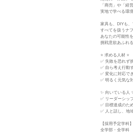
「商売」や「経営
実地で学べる環境
家具も、DIYも、
すべてを扱うナフ
あなたの可能性を
挑戦意欲あふれる
⭐ 求める人材 ⭐

✅ 失敗を恐れず挑
✅ 自ら考え行動す
✅ 変化に対応でき
✅ 明るく元気な
✨ 向いている人 ✨
✅ リーダーシッ
✅ 目標達成のた
✅ 人と話し、地
【採用予定学科】
全学部・全学科
