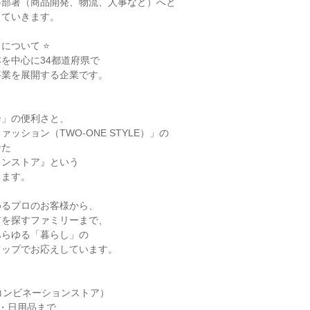
部署（商品開発、物流、人事など）へと

ていきます。

について ⭐

を中心に34都道府県で

業を展開する企業です。

」の便利さと、

ッション（TWO-ONE STYLE）」の

た

ンストア』という

ます。

るプロのお客様から、

を探すファミリーまで、

らゆる「暮らし」の

ップでお応えしています。

コンビネーションストア）

・日用品まで
