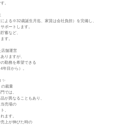
す。



による※32歳誕生月迄、家賃は会社負担）を完備し、

サポートします。

貯蓄など、

ます。

た店舗運営

ありますが、

の勤務を希望できる

4年目から）。

✨

」の裁量

門では、

品が異なることもあり、

当売場の

ト、

れます。

売上が伸びた時の
