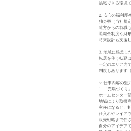
挑戦できる環境で
2. 安心の福利厚生
独身寮（当社規定
遠方からの就職も
退職金制度や財形
将来設計も支援し
3. 地域に根差し
転居を伴う転勤は
一定のエリア内で
制度もあります（
✨ 仕事内容の魅力 
1. 「売場づくり
ホームセンター部
地域により取扱商
主任になると、担
仕入れやレイアウ
販売戦略まで任さ
自分のアイデアで