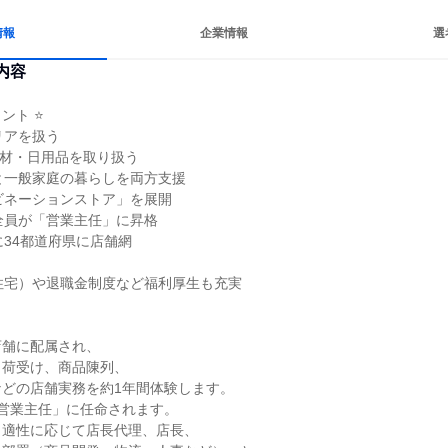
情報
企業情報
選
内容
ト ⭐

アを扱う

資材・日用品を取り扱う

と一般家庭の暮らしを両方支援

ビネーションストア」を展開

全員が「営業主任」に昇格

34都道府県に店舗網

住宅）や退職金制度など福利厚生も充実

舗に配属され、

荷受け、商品陳列、

どの店舗実務を約1年間体験します。

営業主任」に任命されます。

適性に応じて店長代理、店長、
