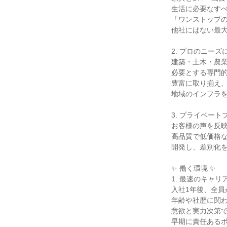
生活に必要なすべ
「ワンストップの
他社にはない最大
2. プロのニーズ
建築・土木・農業
必要とする専門的
豊富に取り揃え、
地域のインフラを
3. プライベート
お客様の声を反映
高品質で低価格な
開発し、差別化を
✨ 働く環境 ✨

1. 最速のキャリ
入社1年後、全員
年齢や社歴に関わ
意欲と実力次第で
早期に責任あるポ