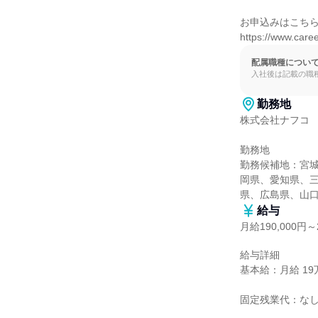
お申込みはこちら
https://www.care
配属職種につい
入社後は記載の職
勤務地
株式会社ナフコ

勤務地

勤務候補地：宮
岡県、愛知県、
県、広島県、山
給与
月給190,000円～2
給与詳細

基本給：月給 19万
固定残業代：なし