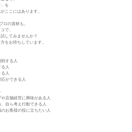
」を

がここにはあります。

プロの資材も。

コで、

試してみませんか？

方をお待ちしています。

戦する人

る人

る人

対応ができる人



プや店舗経営に興味がある人

め、自ら考え行動できる人

域のお客様の役に立ちたい人


