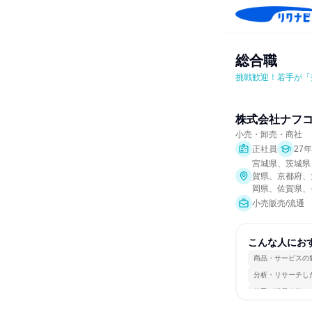
総合職
挑戦歓迎！若手が「
株式会社ナフ
小売・卸売・商社
正社員
27
宮城県、茨城県
賀県、京都府、
岡県、佐賀県、
小売販売/流通
こんな人にお
商品・サービスの
分析・リサーチし
若手が裁量を持て