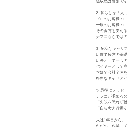
達成感は格別です
2. 暮らしを「丸
プロのお客様の「
一般のお客様の「
その両方を支える
ナフコならではの
3. 多様なキャリア
店舗で経営の基礎
店長として一つの
バイヤーとして商
本部で会社全体を
多彩なキャリアが
✨ 最後にメッセー
ナフコが求めるの
「失敗を恐れず挑
「自ら考え行動す
入社1年目から、

ただの「作業」で