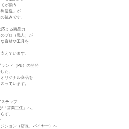
てが揃う

利便性」が

の強みです。

に応える商品力

のプロ（職人）が

な資材や工具を



支えています。

ブランド（PB）の開発

した、

オリジナル商品を

図っています。

アステップ

が「営業主任」へ。

らず、



ジション（店長、バイヤー）へ
