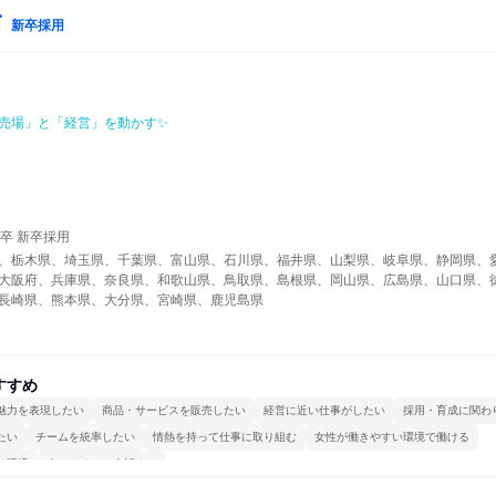
新卒採用
売場」と「経営」を動かす✨
コ
年卒 新卒採用
、栃木県、埼玉県、千葉県、富山県、石川県、福井県、山梨県、岐阜県、静岡県、
大阪府、兵庫県、奈良県、和歌山県、鳥取県、島根県、岡山県、広島県、山口県、
長崎県、熊本県、大分県、宮崎県、鹿児島県
すすめ
魅力を表現したい
商品・サービスを販売したい
経営に近い仕事がしたい
採用・育成に関わ
たい
チームを統率したい
情熱を持って仕事に取り組む
女性が働きやすい環境で働ける
る環境
人とたくさん会話する