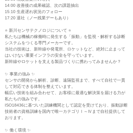
14:00 改善後の成果確認、次の課題抽出

15:10 生産遅れ状況のフォロー

17:20 退社（ノー残業デーもあり）

⭐ 新川センサテクノロジについて ⭐

私たちは機械の稼働時に発生する「振動」を監視・解析する診断
システムをつくる専門メーカーです。

当社の技術は、新幹線や発電所、ロケットなど、絶対に止まって
はいけない重要インフラの安全を守っています。

新幹線やロケットを支える製品づくりに携わってみませんか？

✨ 事業の強み ✨

センサの開発から解析、診断、遠隔監視まで、すべて自社で一貫
して対応できる体制を整えています。

幅広い技術を組み合わせて、お客様に最適な解決策を届ける力が
私たちの強みです。

ISO18436に基づいた訓練機関として認定を受けており、振動診断
技術者の資格訓練を国内で唯一カテゴリⅠ～Ⅳまで自社提供して
おります。

✨ 働く環境 ✨
