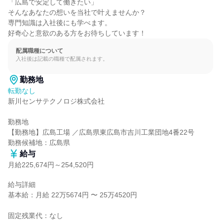
「広島で安定して働きたい」

そんなあなたの想いを当社で叶えませんか？

専門知識は入社後にも学べます。

好奇心と意欲のある方をお待ちしています！
配属職種について
入社後は記載の職種で配属されます。
勤務地
転勤なし
新川センサテクノロジ株式会社

勤務地

【勤務地】広島工場 ／広島県東広島市吉川工業団地4番22号

勤務候補地：広島県
給与
月給225,674円～254,520円
給与詳細

基本給：月給 22万5674円 〜 25万4520円

固定残業代：なし
