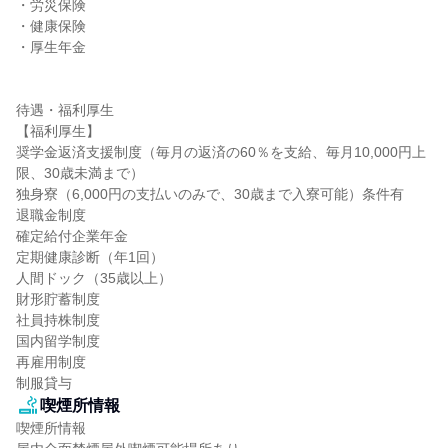
・労災保険

・健康保険

・厚生年金

待遇・福利厚生

【福利厚生】

奨学金返済支援制度（毎月の返済の60％を支給、毎月10,000円上
限、30歳未満まで）

独身寮（6,000円の支払いのみで、30歳まで入寮可能）条件有

退職金制度

確定給付企業年金

定期健康診断（年1回）

人間ドック（35歳以上）

財形貯蓄制度

社員持株制度

国内留学制度

再雇用制度

制服貸与
喫煙所情報
喫煙所情報
