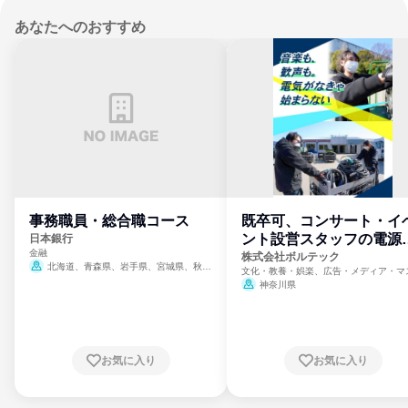
あなたへのおすすめ
事務職員・総合職コース
既卒可、コンサート・イ
ント設営スタッフの電源
日本銀行
金融
門
株式会社ボルテック
北海道、青森県、岩手県、宮城県、秋田
文化・教養・娯楽、広告・メディア・マ
県、山形県、福島県、茨城県、群馬県、埼玉
ミ、電力・ガス・水道・エネルギー
神奈川県
県、東京都、神奈川県、新潟県、富山県、石
川県、福井県、山梨県、長野県、静岡県、愛
知県、京都府、大阪府、兵庫県、鳥取県、島
根県、岡山県、広島県、山口県、徳島県、香
川県、愛媛県、高知県、福岡県、佐賀県、長
お気に入り
お気に入り
崎県、熊本県、大分県、宮崎県、鹿児島県、
沖縄県