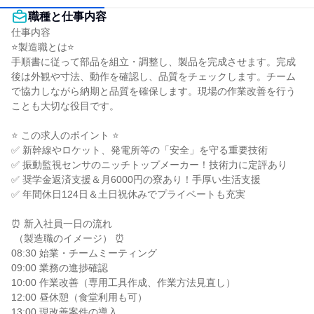
職種と仕事内容
仕事内容

⭐製造職とは⭐

手順書に従って部品を組立・調整し、製品を完成させます。完成
後は外観や寸法、動作を確認し、品質をチェックします。チーム
で協力しながら納期と品質を確保します。現場の作業改善を行う
ことも大切な役目です。

⭐ この求人のポイント ⭐

✅ 新幹線やロケット、発電所等の「安全」を守る重要技術

✅ 振動監視センサのニッチトップメーカー！技術力に定評あり

✅ 奨学金返済支援＆月6000円の寮あり！手厚い生活支援

✅ 年間休日124日＆土日祝休みでプライベートも充実

⏰ 新入社員一日の流れ

 （製造職のイメージ） ⏰

08:30 始業・チームミーティング

09:00 業務の進捗確認

10:00 作業改善（専用工具作成、作業方法見直し）

12:00 昼休憩（食堂利用も可）

13:00 現改善案件の導入
