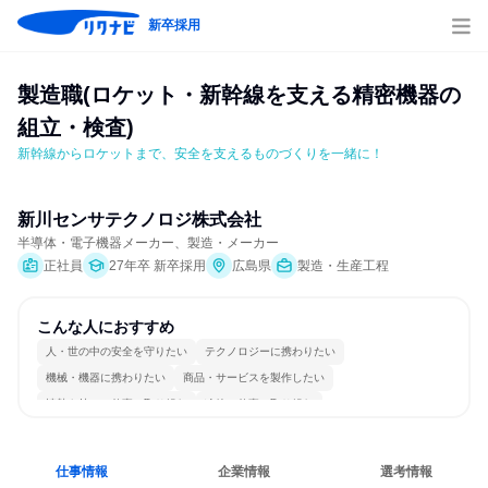
新卒採用
製造職(ロケット・新幹線を支える精密機器の
組立・検査)
新幹線からロケットまで、安全を支えるものづくりを一緒に！
新川センサテクノロジ株式会社
半導体・電子機器メーカー、製造・メーカー
正社員
27年卒 新卒採用
広島県
製造・生産工程
こんな人におすすめ
人・世の中の安全を守りたい
テクノロジーに携わりたい
機械・機器に携わりたい
商品・サービスを製作したい
情熱を持って仕事に取り組む
冷静に仕事に取り組む
女性が働きやすい環境で働ける
長く同じ会社に居続けられる
一つの専門分野を極める
若手が裁量を持てる環境
仕事情報
企業情報
選考情報