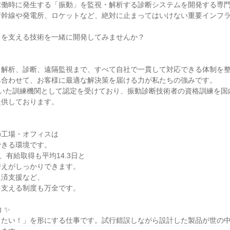
働時に発生する「振動」を監視・解析する診断システムを開発する専門
新幹線や発電所、ロケットなど、絶対に止まってはいけない重要インフ
を支える技術を一緒に開発してみませんか？

解析、診断、遠隔監視まで、すべて自社で一貫して対応できる体制を整
合わせて、お客様に最適な解決策を届ける力が私たちの強みです。

に基づいた訓練機関として認定を受けており、振動診断技術者の資格訓練を
供しております。

工場・オフィスは

きる環境です。

、有給取得も平均14.3日と

えがしっかりできます。

済支援など、

支える制度も万全です。

✨

したい！」を形にする仕事です。試行錯誤しながら設計した製品が世の