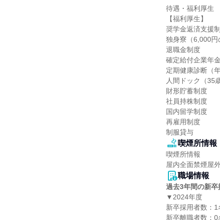
待遇・福利厚生

【福利厚生】

奨学金返済支援制
独身寮（6,000
退職金制度

確定給付企業年金
定期健康診断（年
人間ドック（35歳
財形貯蓄制度

社員持株制度

国内留学制度

再雇用制度

制服貸与
喫煙所情報
喫煙所情報

屋内全面禁煙屋
職場情報
過去3年間の新卒
▼2024年度

新卒採用者数：1名
新卒離職者数：0名