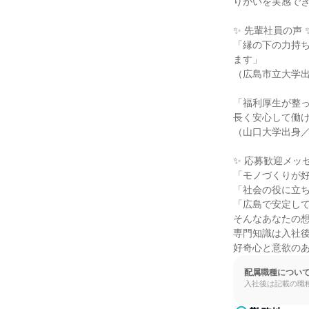
りがいを実感でき
✨ 先輩社員の声 ✨
「縁の下の力持
ます」

（広島市立大学出
「福利厚生が整っ
長く安心して働け
（山口大学出身／
✨ 応募歓迎メッセ
「モノづくりが好
「社会の役に立ち
「広島で安定して
そんなあなたの想
専門知識は入社後
好奇心と意欲の
配属職種につい
入社後は記載の職