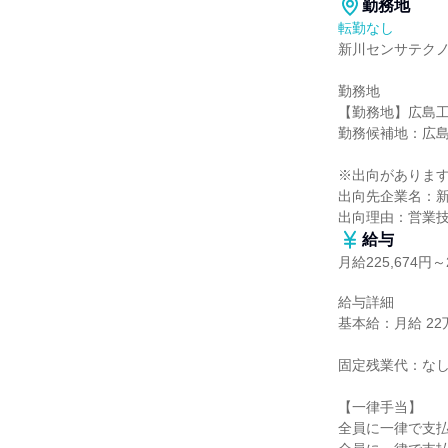
勤務地
転勤なし
新川センサテクノ
勤務地

【勤務地】広島工
勤務候補地：広島
※出向があります
出向先企業名：新
出向理由：営業
給与
月給225,674円～2
給与詳細

基本給：月給 22万5
固定残業代：なし
【一律手当】

全員に一律で支払