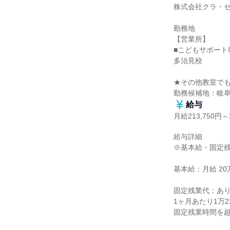
株式会社クラ・ゼ
勤務地

【営業所】

■こどもサポート
多治見校

★その他教室でも
勤務候補地：岐
給与
月給213,750円～2
給与詳細

※基本給・固定残
基本給：月給 20万1
固定残業代：あり
1ヶ月あたり1万2
固定残業時間を超