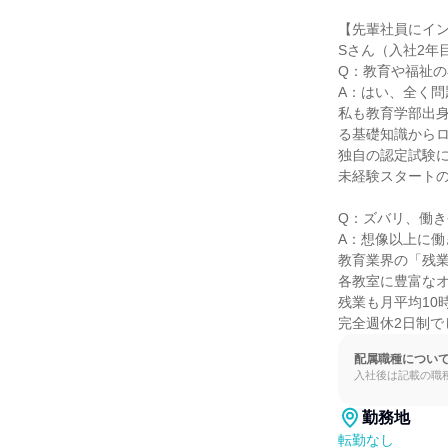
【先輩社員にイン
Sさん（入社2年
Q：教育や福祉の
A：はい、全く問
私も教育学部出
る基礎知識からロ
独自の認定試験に
未経験スタートの
Q：ズバリ、働き
A：想像以上に働
教育業界の「残業
各教室に豊富なオ
残業も月平均10
完全週休2日制
配属職種につい
入社後は記載の職
勤務地
転勤なし