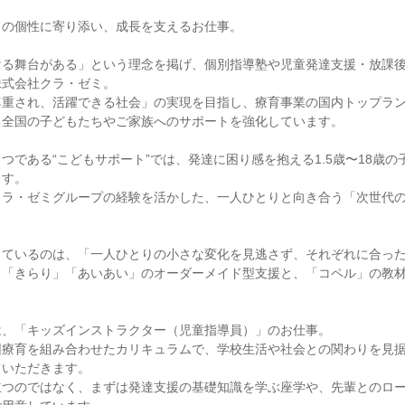
の個性に寄り添い、成長を支えるお仕事。

ける舞台がある」という理念を掲げ、個別指導塾や児童発達支援・放課
式会社クラ・ゼミ。

尊重され、活躍できる社会」の実現を目指し、療育事業の国内トップラ
全国の子どもたちやご家族へのサポートを強化しています。

つである“こどもサポート”では、発達に困り感を抱える1.5歳〜18歳
す。

クラ・ゼミグループの経験を活かした、一人ひとりと向き合う「次世代
しているのは、「一人ひとりの小さな変化を見逃さず、それぞれに合っ
、「きらり」「あいあい」のオーダーメイド型支援と、「コペル」の教
、「キッズインストラクター（児童指導員）」のお仕事。

団療育を組み合わせたカリキュラムで、学校生活や社会との関わりを見
いただきます。

立つのではなく、まずは発達支援の基礎知識を学ぶ座学や、先輩とのロ