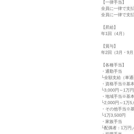
【一律手当】

全員に一律で支払
全員に一律で支払
【昇給】

年1回（4月）

【賞与】

年2回（3月・9月
【各種手当】

・通勤手当

└全額支給（車通
・資格手当※基本
└3,000円～1
・地域手当※基本
└2,000円～1万5,
・その他手当※基
└1万3,500円

・家族手当

└配偶者：1万円／