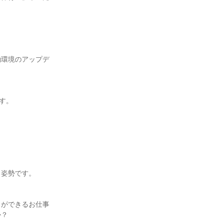
働環境のアップデ
。

姿勢です。

とができるお仕事
？
