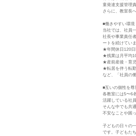
童発達支援管理責
さらに、教室長へ
■働きやすい環境

当社では、社員一
社長や事業責任
ートを続けていま
★年間休日120日
★残業は月平均1
★産前産後・育児
★転居を伴う転勤
など、「社員の働
■互いの個性を尊
各教室には5〜6
活躍している社員
そんな中でも共通
不安なことや困っ
子どもの日々の
です。子どもたち