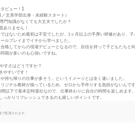
タビュー！】

目／文系学部出身・未経験スタート）

専門知識がなくても大丈夫でしたか？

題ありません！

身ではないため最初は不安でしたが、1ヶ月以上の手厚い研修があり、子
ールプレイまでイチから学べました。

合格してからの現場デビューとなるので、自信を持って子どもたちと向
同期が多いのも心強いですね。

やすさはどうですか？

きやすいです！

や持ち帰りの仕事が多そう」というイメージとは全く違いました。

リジナル教材が揃っているため、ゼロから手作りする負担がないんです
時間以下で基本定時退社なので、仕事終わりに自分の時間を楽しめます。
でしっかりリフレッシュできるのも嬉しいポイントです。
て
種で配属されます。