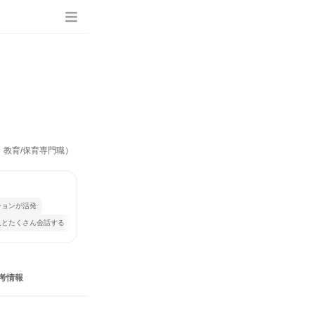
、教育/保育専門職）
ションが活発
人とたくさん会話する
考情報