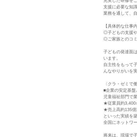
充実した研修をご
支援に必要な知識
業務を通して、自
【具体的な仕事内
◎子どもの支援や
◎ご家族とのコミ
子どもの発達面
います。

自主性をもって
んなやりがいを実
〈クラ・ゼミで働
■企業の安定基盤
児童福祉部門で業
★従業員約3,400
★売上高約135億
といった実績を築
全国にネットワー
将来は、現場で