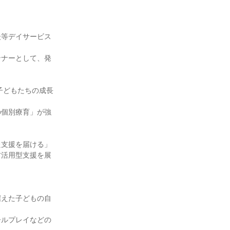
後等デイサービス
ンナーとして、発
の子どもたちの成長
の個別療育」が強
た支援を届ける」
材活用型支援を展
据えた子どもの自
ールプレイなどの