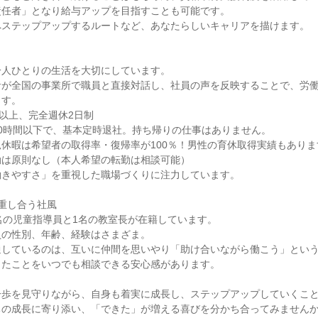
任者」となり給与アップを目指すことも可能です。

ステップアップするルートなど、あなたらしいキャリアを描けます。

人ひとりの生活を大切にしています。

者が全国の事業所で職員と直接対話し、社員の声を反映することで、労
す。

以上、完全週休2日制

0時間以下で、基本定時退社。持ち帰りの仕事はありません。

休暇は希望者の取得率・復帰率が100％！男性の育休取得実績もあります
は原則なし（本人希望の転勤は相談可能）

きやすさ」を重視した職場づくりに注力しています。

重し合う社風

名の児童指導員と1名の教室長が在籍しています。

の性別、年齢、経験はさまざま。

しているのは、互いに仲間を思いやり「助け合いながら働こう」という
たことをいつでも相談できる安心感があります。

一歩を見守りながら、自身も着実に成長し、ステップアップしていくこ
の成長に寄り添い、「できた」が増える喜びを分かち合ってみませんか