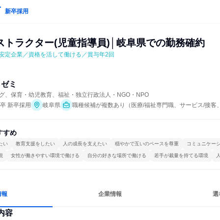
新卒採用
ストラクター(児童指導員)│岐阜県での勤務確約
安定企業／資格を活して働ける／賞与年2回
・ゼミ
グ、保育・幼児教育、福祉・独立行政法人・NGO・NPO
年卒 新卒採用
岐阜県
職種候補が複数あり（医療/福祉専門職、サービス/接客
すすめ
たい
教育支援をしたい
人の成長を支えたい
穏やかで互いのペースを尊重
コミュニケー
視
女性が働きやすい環境で働ける
自分の好きな場所で働ける
若手が裁量を持てる環境
情報
企業情報
選
内容