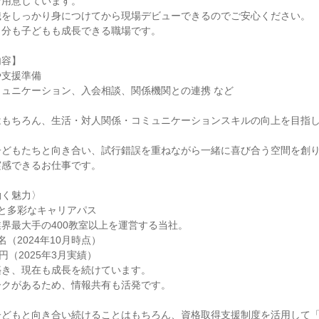
用意しています。

をしっかり身につけてから現場デビューできるのでご安心ください。

分も子どもも成長できる職場です。

容】

支援準備

ュニケーション、入会相談、関係機関との連携 など

はもちろん、生活・対人関係・コミュニケーションスキルの向上を目指
子どもたちと向き合い、試行錯誤を重ねながら一緒に喜び合う空間を創
感できるお仕事です。

く魅力〉

と多彩なキャリアパス

界最大手の400教室以上を運営する当社。

名（2024年10月時点）

円（2025年3月実績）

き、現在も成長を続けています。

クがあるため、情報共有も活発です。

子どもと向き合い続けることはもちろん、資格取得支援制度を活用して