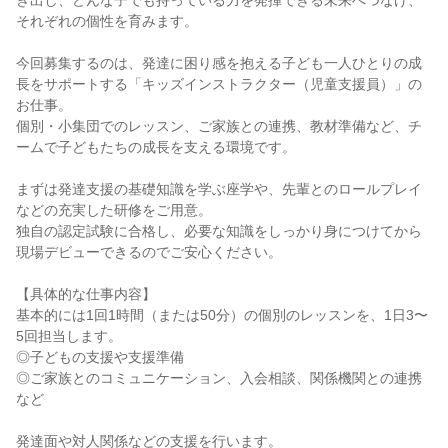
き出し、どんな子でも持っている力を発揮できる未来へつなげ、
それぞれの個性を育みます。

今回募集するのは、発達に困り感を抱える子ども一人ひとりの成
長をサポートする「キッズインストラクター（児童支援員）」の
お仕事。

個別・小集団でのレッスン、ご家族との連携、教材準備など、チ
ームで子どもたちの成長を支える環境です。

まずは発達支援の基礎知識を学ぶ座学や、先輩とのロールプレイ
などの充実した研修をご用意。

独自の認定試験に合格し、必要な知識をしっかり身につけてから
現場デビューできるのでご安心ください。

【具体的な仕事内容】

基本的には1回1時間（または50分）の個別のレッスンを、1日3〜
5回担当します。

◎子どもの支援や支援準備

◎ご家族とのコミュニケーション、入会相談、関係機関との連携 
など

発達面や対人関係などの支援を行います。
