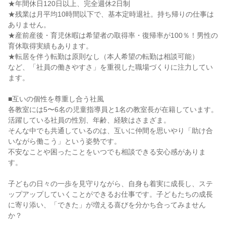
★年間休日120日以上、完全週休2日制

★残業は月平均10時間以下で、基本定時退社。持ち帰りの仕事は
ありません。

★産前産後・育児休暇は希望者の取得率・復帰率が100％！男性の
育休取得実績もあります。

★転居を伴う転勤は原則なし（本人希望の転勤は相談可能）

など、「社員の働きやすさ」を重視した職場づくりに注力してい
ます。

■互いの個性を尊重し合う社風

各教室には5〜6名の児童指導員と1名の教室長が在籍しています。

活躍している社員の性別、年齢、経験はさまざま。

そんな中でも共通しているのは、互いに仲間を思いやり「助け合
いながら働こう」という姿勢です。

不安なことや困ったことをいつでも相談できる安心感がありま
す。

子どもの日々の一歩を見守りながら、自身も着実に成長し、ステ
ップアップしていくことができるお仕事です。子どもたちの成長
に寄り添い、「できた」が増える喜びを分かち合ってみません
か？
