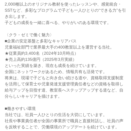
2,000種以上のオリジナル教材を使ったレッスンや、感覚統合・
SSTなど、多彩なプログラムで子ども一人ひとりの“できる力”を引
き出します。

子どもの成長を一緒に喜べる、やりがいのある環境です。

〈クラ・ゼミで働く魅力〉

■企業の安定基盤と多彩なキャリアパス

児童福祉部門で業界最大手の400教室以上を運営する当社。

★従業員約3,400名（2024年10月時点）

★売上高約135億円（2025年3月実績）

といった実績を築き、現在も成長を続けています。

全国にネットワークがあるため、情報共有も活発です。

将来は、現場で子どもと向き合い続ける道や、資格取得支援制度
を活用して保育士や児童発達支援管理責任者などの資格を取得し
給与アップを目指す道、教室長へステップアップする道など、自
分らしいキャリアを描けます。

■働きやすい環境

当社では、社員一人ひとりの生活を大切にしています。

社長や事業責任者が全国の事業所で職員と直接対話し、社員の声
を反映することで、労働環境のアップデートを続けています。
