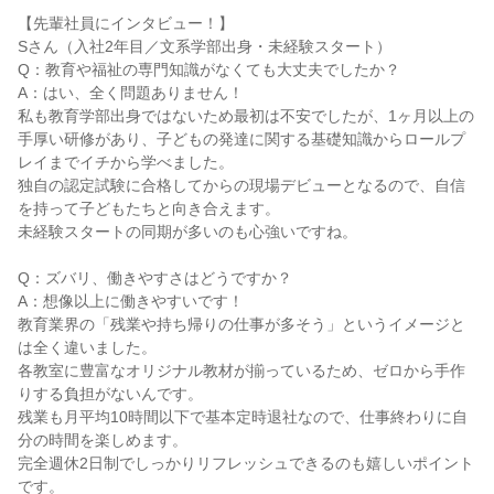
【先輩社員にインタビュー！】

Sさん（入社2年目／文系学部出身・未経験スタート）

Q：教育や福祉の専門知識がなくても大丈夫でしたか？

A：はい、全く問題ありません！

私も教育学部出身ではないため最初は不安でしたが、1ヶ月以上の
手厚い研修があり、子どもの発達に関する基礎知識からロールプ
レイまでイチから学べました。

独自の認定試験に合格してからの現場デビューとなるので、自信
を持って子どもたちと向き合えます。

未経験スタートの同期が多いのも心強いですね。

Q：ズバリ、働きやすさはどうですか？

A：想像以上に働きやすいです！

教育業界の「残業や持ち帰りの仕事が多そう」というイメージと
は全く違いました。

各教室に豊富なオリジナル教材が揃っているため、ゼロから手作
りする負担がないんです。

残業も月平均10時間以下で基本定時退社なので、仕事終わりに自
分の時間を楽しめます。

完全週休2日制でしっかりリフレッシュできるのも嬉しいポイント
です。