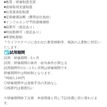
■教育・研修制度充実

■資格取得支援制度

■社長賞表彰制度

■定期健康診断（費用会社負担）

■インフルエンザ予防接種補助

■副業可（規定あり）

■時短勤務可（規定あり）

■希望転勤制

┗ライフステージに合わせた教室移動等、相談の上柔軟に対応い
たします。
試用期間
試用・研修期間：6ヶ月

試用・研修期間の条件：給与条件が異なる

試用期間中の1～1.5ヶ月間は研修期間です。

研修期間中は時給制となります。

└時給1,140円

◎研修期間中は資格手当の支給なし

◎残業代は都度払い

※研修期間終了次第、本採用後と同じ下記待遇に切り替わりま
す。
