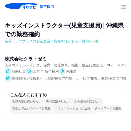
新卒採用
キッズインストラクター(児童支援員)│沖縄県
での勤務確約
業界トップクラスの安定企業／資格を活かせる／賞与年2回
株式会社クラ・ゼミ
人事コンサルティング、保育・幼児教育、福祉・独立行政法人・NGO・NPO
契約社員
27年卒 新卒採用
沖縄県
職種候補が複数あり（医療/福祉専門職、サービス/接客、教育/保育専門職）
こんな人におすすめ
地域貢献に携わりたい
教育支援をしたい
人の成長を支えたい
穏やかで互いのペースを尊重
コミュニケーションが活発
チームワークを重視
女性が働きやすい環境で働ける
自分の好きな場所で働ける
若手が裁量を持てる環境
人とたくさん会話する