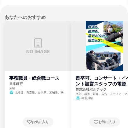
あなたへのおすすめ
事務職員・総合職コース
既卒可、コンサート・イ
ント設営スタッフの電源
日本銀行
金融
門
株式会社ボルテック
北海道、青森県、岩手県、宮城県、秋田
文化・教養・娯楽、広告・メディア・マ
県、山形県、福島県、茨城県、群馬県、埼玉
ミ、電力・ガス・水道・エネルギー
神奈川県
県、東京都、神奈川県、新潟県、富山県、石
川県、福井県、山梨県、長野県、静岡県、愛
知県、京都府、大阪府、兵庫県、鳥取県、島
根県、岡山県、広島県、山口県、徳島県、香
川県、愛媛県、高知県、福岡県、佐賀県、長
お気に入り
お気に入り
崎県、熊本県、大分県、宮崎県、鹿児島県、
沖縄県