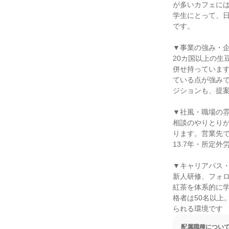
が多いカフェに
学生にとって、
です。

▼事業の強み・企
20カ国以上の生
併せ持っています
ている点が強み
ジションも、提案
▼社風・職場の雰
相談のやりとり
ります。営業先
13.7年・所定
▼キャリアパス・
新人研修、フォ
紅茶を体系的に学
格者は50名以上
られる環境です
配属職種につい