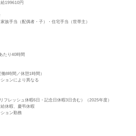
199610円





家族手当（配偶者・子）・住宅手当（世帯主）

たり40時間

0（実働8時間／休憩1時間）

ーションにより異なる
（リフレッシュ休暇6日・記念日休暇3日含む）（2025年度）

給休暇、慶弔休暇

ーション勤務