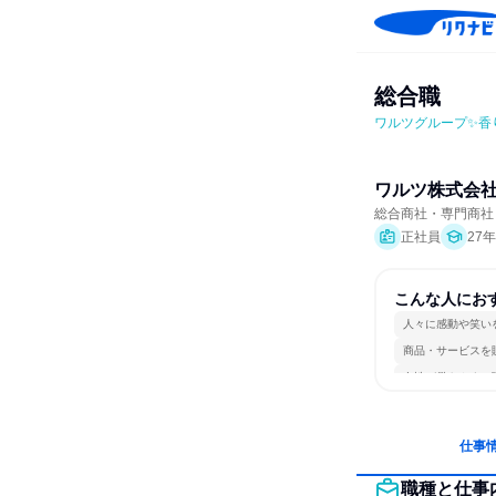
総合職
ワルツグループ✨香
ワルツ株式会
総合商社・専門商社
正社員
27
こんな人にお
人々に感動や笑い
商品・サービスを
女性が働きやすい
仕事
職種と仕事