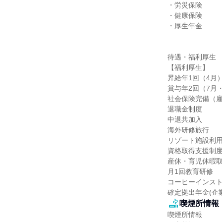
・労災保険

・健康保険

・厚生年金

待遇・福利厚生

【福利厚生】

昇給年1回（4月）
賞与年2回（7月・
社会保険完備（雇
退職金制度

中退共加入

海外研修旅行

リゾート施設利用
資格取得支援制度
産休・育児休暇取
月1回教育研修

コーヒーインスト
確定拠出年金(企業
喫煙所情報
喫煙所情報
