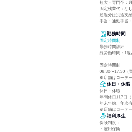
短大・専門卒：月給
固定残業代：なし
超過分は別途支給
手当：通勤手当・
勤務時間
固定時間制
勤務時間詳細

総労働時間：1週あ
固定時間制

08:30〜17:3
※店舗はローテ
休日・休暇
休日・休暇

年間休日117日
年末年始、年次有
※店舗はローテ
福利厚生
保険制度：

・雇用保険
