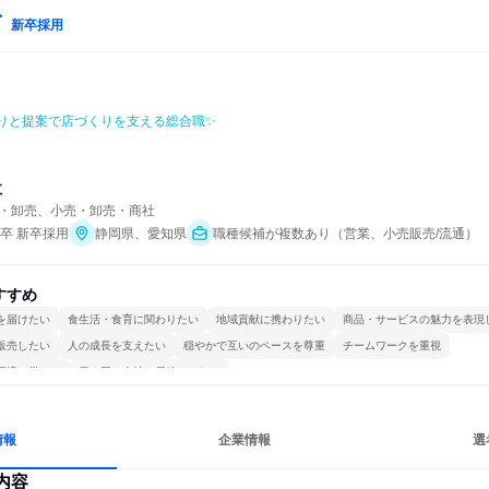
新卒採用
りと提案で店づくりを支える総合職✨
社
・卸売、小売・卸売・商社
年卒 新卒採用
静岡県、愛知県
職種候補が複数あり（営業、小売販売/流通）
すすめ
を届けたい
食生活・食育に関わりたい
地域貢献に携わりたい
商品・サービスの魅力を表現
販売したい
人の成長を支えたい
穏やかで互いのペースを尊重
チームワークを重視
環境で働ける
長く同じ会社に居続けられる
情報
企業情報
選
内容