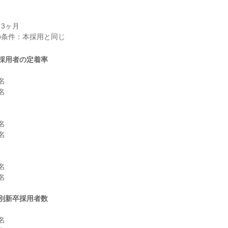
3ヶ月

採用者の定着率












別新卒採用者数

