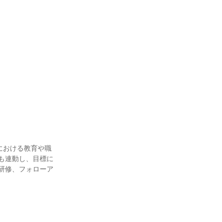
における教育や職
も連動し、目標に
研修、フォローア