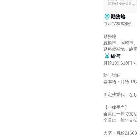
職種候補が複数あ
勤務地
ワルツ株式会社

勤務地

豊橋市、岡崎市、
勤務候補地：静
給与
月給199,610円～2
給与詳細

基本給：月給 19万9
固定残業代：なし
【一律手当】

全員に一律で支払
全員に一律で支払
大卒：月給21663