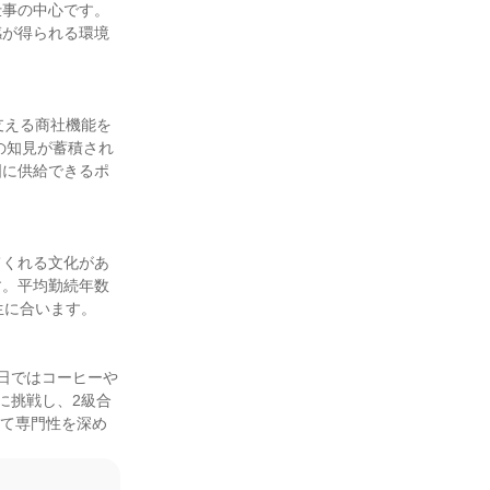
仕事の中心です。
感が得られる環境
支える商社機能を
の知見が蓄積され
国に供給できるポ
てくれる文化があ
す。平均勤続年数
に合います。

日ではコーヒーや
に挑戦し、2級合
けて専門性を深め