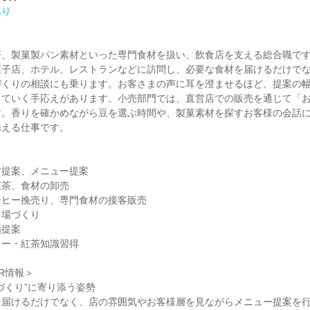
あり
茶、製菓製パン素材といった専門食材を扱い、飲食店を支える総合職で
菓子店、ホテル、レストランなどに訪問し、必要な食材を届けるだけで
づくりの相談にも乗ります。お客さまの声に耳を澄ませるほど、提案の
っていく手応えがあります。小売部門では、直営店での販売を通じて「
す。香りを確かめながら豆を選ぶ時間や、製菓素材を探すお客様の会話
える仕事です。

提案、メニュー提案

茶、食材の卸売

ヒー挽売り、専門食材の接客販売

場づくり

提案

ー・紅茶知識習得

R情報＞

づくり”に寄り添う姿勢

を届けるだけでなく、店の雰囲気やお客様層を見ながらメニュー提案を