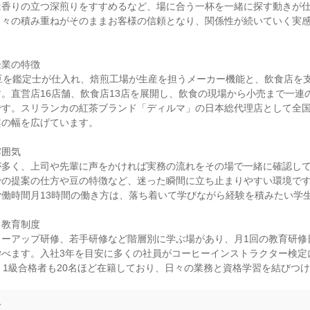
は香りの立つ深煎りをすすめるなど、場に合う一杯を一緒に探す動きが
日々の積み重ねがそのままお客様の信頼となり、関係性が続いていく実
業の特徴

豆を鑑定士が仕入れ、焙煎工場が生産を担うメーカー機能と、飲食店を
。直営店16店舗、飲食店13店を展開し、飲食の現場から小売まで一連
です。スリランカの紅茶ブランド「ディルマ」の日本総代理店として全
の幅を広げています。

囲気

が多く、上司や先輩に声をかければ実務の流れをその場で一緒に確認し
での提案の仕方や豆の特徴など、迷った瞬間に立ち止まりやすい環境で
外労働時間月13時間の働き方は、落ち着いて学びながら経験を積みたい学生
教育制度

ローアップ研修、若手研修など階層別に学ぶ場があり、月1回の教育研修
べます。入社3年を目安に多くの社員がコーヒーインストラクター検定
。1級合格者も20名ほど在籍しており、日々の業務と資格学習を結びつ
て