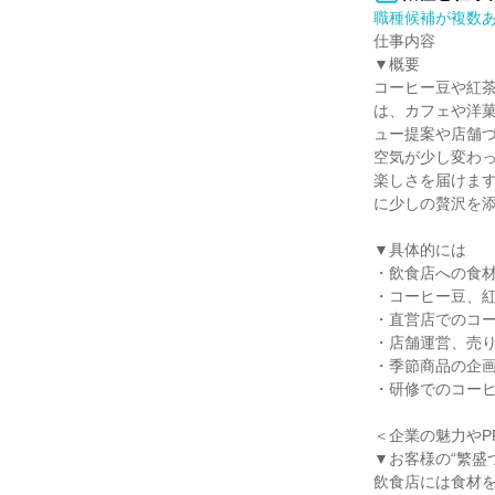
職種候補が複数
仕事内容

▼概要

コーヒー豆や紅
は、カフェや洋
ュー提案や店舗
空気が少し変わ
楽しさを届けま
に少しの贅沢を添
▼具体的には

・飲食店への食材
・コーヒー豆、紅
・直営店でのコー
・店舗運営、売り
・季節商品の企画
・研修でのコーヒ
＜企業の魅力やP
▼お客様の“繁盛
飲食店には食材