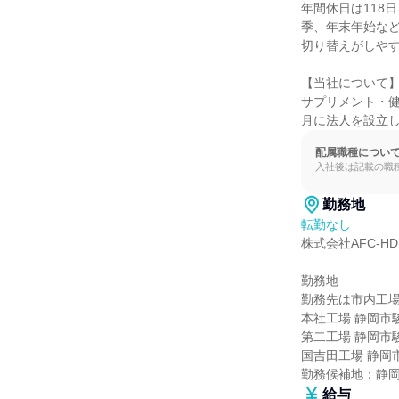
年間休日は118
季、年末年始な
切り替えがしやす
【当社について】
サプリメント・健
月に法人を設立
配属職種につい
入社後は記載の職
勤務地
転勤なし
株式会社AFC-H
勤務地

勤務先は市内工場
本社工場 静岡市駿河
第二工場 静岡市駿河
国吉田工場 静岡市
勤務候補地：静
給与