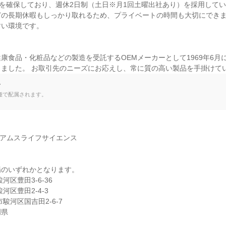
日を確保しており、週休2日制（土日※月1回土曜出社あり）を採用して
どの長期休暇もしっかり取れるため、プライベートの時間も大切にでき
い環境です。



康食品・化粧品などの製造を受託するOEMメーカーとして1969年6月に創
しました。 お取引先のニーズにお応えし、常に質の高い製品を手掛けて
て
種で配属されます。
Dアムスライフサイエンス

のいずれかとなります。

区豊田3-6-36

区豊田2-4-3

駿河区国吉田2-6-7

岡県