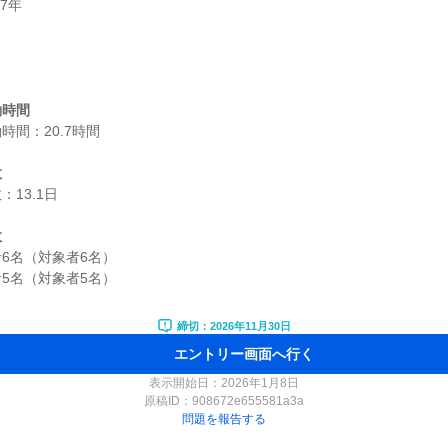
年

働時間
間：20.7時間

数
13.1日

数
6名（対象者6名）

5名（対象者5名）

締切：2026年11月30日
エントリー画面へ行く
表示開始日：2026年1月8日
原稿ID：
908672e655581a3a
問題を報告する