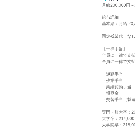
月給200,000円～2
給与詳細

基本給：月給 20万円
固定残業代：なし
【一律手当】

全員に一律で支払
全員に一律で支払
・通勤手当

・残業手当

・業績変動手当

・報奨金

・交替手当（製造
専門・短大卒：200
大学卒：214,000
大学院卒：218,00