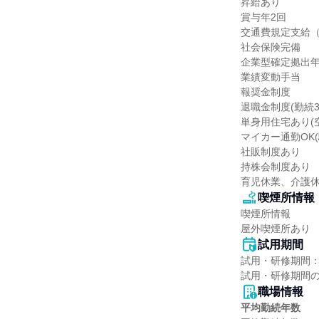
昇給あり

賞与年2回

交通費規定⽀給（
社会保険完備

企業型確定拠出年
業績変動⼿当

報奨⾦制度

退職⾦制度(勤続3
単⾝⽤住宅あり(空
マイカー通勤OK(
社販制度あり

持株会制度あり

育児休業、介護
喫煙所情報
喫煙所情報

屋外喫煙所あり
試用期間
試用・研修期間：
職場情報
平均勤続年数