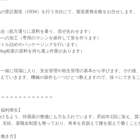
の受託製造（OEM）を行う当社にて、製造業務全般をお任せします。

合（処方通りに原料を量り、混ぜ合わせます）

への加工（専用のマシンを操作して形を作ります）

トル詰めやパッケージングを行います）

0kg程度の原料を持ち運ぶ作業があります）



と一緒に現場に入り、安全管理や衛生管理の基本から学びます。その後
覚えていきます。機械の操作も一つひとつ教えますので、徐々にできる
＝＝＝＝＝＝＝＝＝＝＝＝

福利厚生】

けるよう、待遇面の整備にも力を入れています。昇給年1回に加え、賞
分）支給。退職金制度も整っており、将来を見据えて腰を据えて働くことが
働き方】
