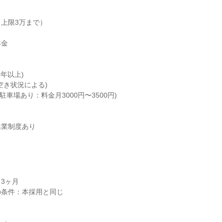
上限3万まで）

金

年以上)

き状況による)

駐⾞場あり：料⾦⽉3000円〜3500円)

休業制度あり
3ヶ月
