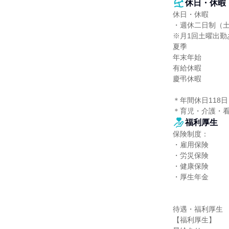
休日・休暇
休日・休暇

・週休二日制（土
※月1回土曜出勤あ
夏季

年末年始

有給休暇

慶弔休暇

＊年間休⽇118⽇

＊育児・介護・
福利厚生
保険制度：

・雇用保険

・労災保険

・健康保険

・厚生年金

待遇・福利厚生

【福利厚生】
