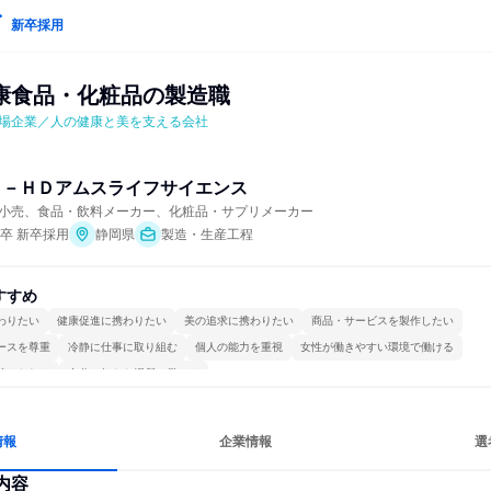
新卒採用
康食品・化粧品の製造職
場企業／人の健康と美を支える会社
Ｃ－ＨＤアムスライフサイエンス
小売、食品・飲料メーカー、化粧品・サプリメーカー
年卒 新卒採用
静岡県
製造・生産工程
すすめ
わりたい
健康促進に携わりたい
美の追求に携わりたい
商品・サービスを製作したい
ースを尊重
冷静に仕事に取り組む
個人の能力を重視
女性が働きやすい環境で働ける
続けられる
自分の好きな場所で働ける
情報
企業情報
選
内容