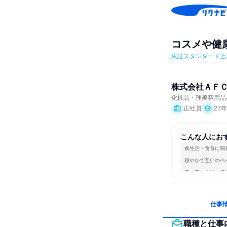
コスメや健
東証スタンダード上
株式会社ＡＦ
化粧品・理美容用品
正社員
27
こんな人にお
食生活・食育に関
穏やかで互いのペ
長く同じ会社に居
仕事
職種と仕事